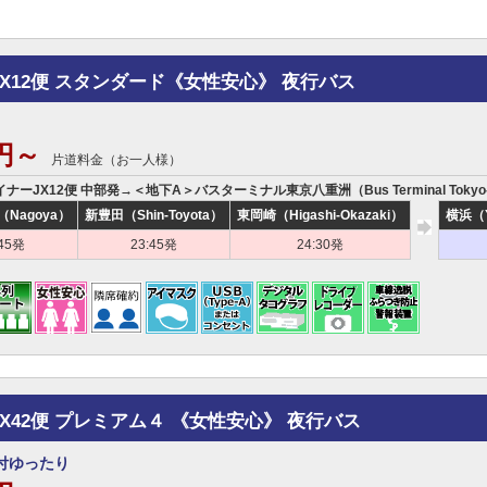
JX12便 スタンダード《女性安心》 夜行バス
0円～
片道料金（お一人様）
イナーJX12便 中部発→＜地下A＞バスターミナル東京八重洲（Bus Terminal Tokyo
Nagoya）
新豊田（Shin-Toyota）
東岡崎（Higashi-Okazaki）
横浜（Yo
:45発
23:45発
24:30発
JX42便 プレミアム４ 《女性安心》 夜行バス
付ゆったり