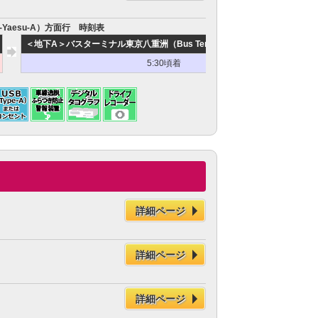
-Yaesu-A）方面行 時刻表
＜地下A＞バスターミナル東京八重洲（Bus Terminal Tokyo-Yaesu-A）
お
5:30頃着
詳細ページ
詳細ページ
詳細ページ