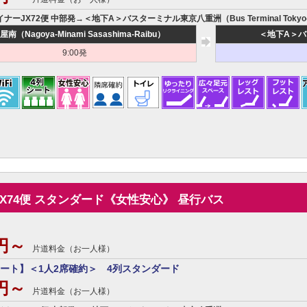
イナーJX72便 中部発→＜地下A＞バスターミナル東京八重洲（Bus Terminal Tokyo
南（Nagoya-Minami Sasashima-Raibu）
＜地下A＞バスタ
9:00発
JX74便 スタンダード《女性安心》 昼行バス
0円～
片道料金（お一人様）
ート】＜1人2席確約＞ 4列スタンダード
0円～
片道料金（お一人様）