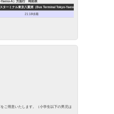
-Yaesu-A）方面行 時刻表
ーミナル東京八重洲（Bus Terminal Tokyo-Yaesu-A）
21:18頃着
席をご用意いたします。（小学生以下の男児は