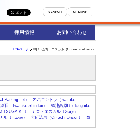
SEARCH
SITEMAP
採用情報
お問い合わせ
TOPページ
中部→五竜・エスカル（Goryu-Escalplaza）
行
l Parking Lot）
岩岳ゴンドラ（Iwatake-
新田（Iwatake-Shinden）
栂池高原B（Tsugaike-
AM TSUGAIKE）
五竜・エスカル（Goryu-
ル（Happo）
大町温泉（Omachi-Onsen）
白