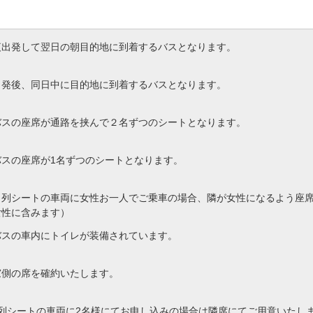
夜出発して翌日の朝目的地に到着するバスとなります。
出発後、同日中に目的地に到着するバスとなります。
バスの座席が通路を挟んで２名ずつのシートとなります。
バスの座席が1名ずつのシートとなります。
４列シートの車両に女性お一人でご乗車の場合、隣が女性になるよう座
女性に含みます）
バスの車内にトイレが装備されています。
窓側の席を確約いたします。
4列シートの車両に2名様にてお申し込みの場合は隣席にてご用意いたし