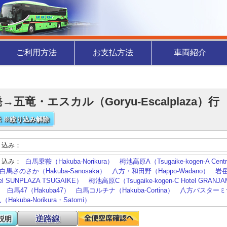
ご利用方法
お支払方法
車両紹介
→五竜・エスカル（Goryu-Escalplaza）
 ※絞り込み解除
り込み：
り込み：
白馬乗鞍（Hakuba-Norikura）
栂池高原A（Tsugaike-kogen-A Centra
白馬さのさか（Hakuba-Sanosaka）
八方・和田野（Happo-Wadano）
岩岳
tel SUNPLAZA TSUGAIKE）
栂池高原C（Tsugaike-kogen-C Hotel GRANJ
）
白馬47（Hakuba47）
白馬コルチナ（Hakuba-Cortina）
八方バスターミナ
akuba-Norikura・Satomi）
逆路線
説明