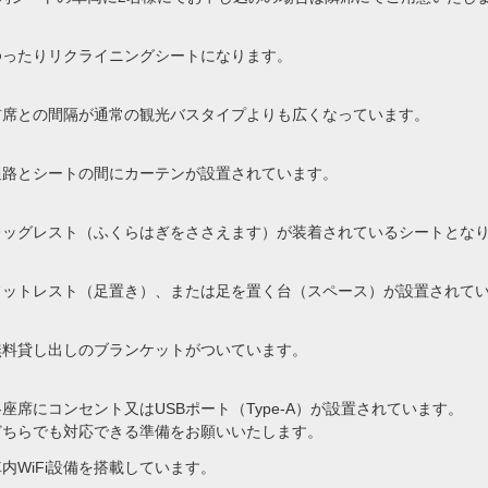
ゆったりリクライニングシートになります。
前席との間隔が通常の観光バスタイプよりも広くなっています。
通路とシートの間にカーテンが設置されています。
レッグレスト（ふくらはぎをささえます）が装着されているシートとな
フットレスト（足置き）、または足を置く台（スペース）が設置されて
無料貸し出しのブランケットがついています。
各座席にコンセント又はUSBポート（Type-A）が設置されています。
どちらでも対応できる準備をお願いいたします。
車内WiFi設備を搭載しています。