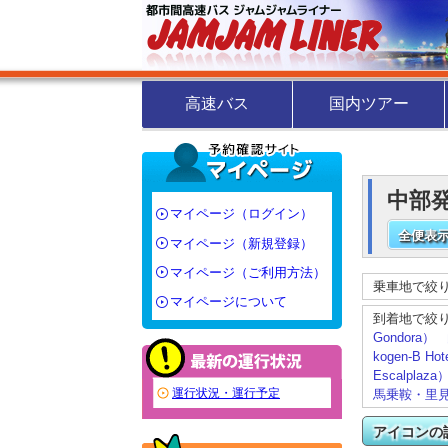
高速バス
国内ツアー
中部発
マイページ（ログイン）
全便表示
マイページ（新規登録）
マイページ（ご利用方法）
乗車地で絞
マイページについて
到着地で絞
Gondora）
kogen-B Ho
Escalplaza
運行状況・運行予定
馬乗鞍・里見（H
アイコンの