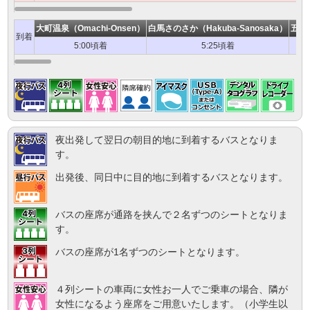
大町温泉（Omachi-Onsen）
白馬さのさか（Hakuba-Sanosaka）
五竜・
到着
5:00頃着
5:25頃着
夜出発して翌日の朝目的地に到着するバスとなりま
す。
出発後、同日中に目的地に到着するバスとなります。
バスの座席が通路を挟んで２名ずつのシートとなりま
す。
バスの座席が1名ずつのシートとなります。
４列シートの車両に女性お一人でご乗車の場合、隣が
女性になるよう座席をご用意いたします。（小学生以