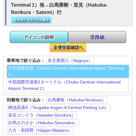
Terminal 1）発→白馬乗鞍・里見（Hakuba-
Norikura・Satomi）行
全便表示 ※絞り込み解除
逆路線
アイコンの説明
乗車地で絞り込み：
名古屋西口（Nagoya）
中部国際空港（Chubu Centrair International Airport Terminal
1）
中部国際空港第2ターミナル（Chubu Centrair International
Airport Terminal 2）
到着地で絞り込み：
白馬乗鞍（Hakuba-Norikura）
栂池高原A（Tsugaike-kogen-A Central Parking Lot）
岩岳ゴンドラ（Iwatake-Gondora）
白馬さのさか（Hakuba-Sanosaka）
八方・和田野（Happo-Wadano）