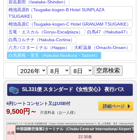
岩岳新田（Iwatake-Shinden）
栂池高原B（Tsugaike-kogen-B Hotel SUNPLAZA
TSUGAIKE）
栂池高原C（Tsugaike-kogen-C Hotel GRANJAM TSUGAIKE）
五竜・エスカル（Goryu-Escalplaza）
白馬47（Hakuba47）
白馬コルチナ（Hakuba-Cortina）
八方バスターミナル（Happo）
大町温泉（Omachi-Onsen）
白馬乗鞍・里見（Hakuba-Norikura・Satomi）
SL331便 スタンダード《女性安心》 夜行バス
4列シートコンセント又はUSB付
詳細ページ
9,500円～
片道料金（お一人様）
JAMJAMライナーSL331便 中部国際空港（Chubu Centrair International Airport Terminal 1）発→白馬乗鞍・里見（Hakuba-Norikur
中部国際空港第2ターミナル（Chubu Centrair International Airport Term
出発
22:30発