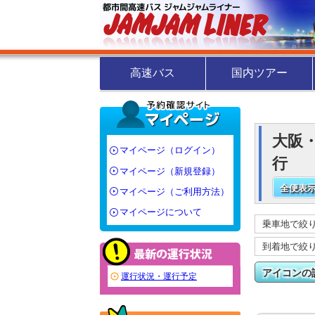
高速バス
国内ツアー
大阪・
マイページ（ログイン）
行
マイページ（新規登録）
全便表示
マイページ（ご利用方法）
マイページについて
乗車地で絞
到着地で絞
アイコンの
運行状況・運行予定