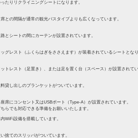
ゆったりリクライニングシートになります。
前席との間隔が通常の観光バスタイプよりも広くなっています。
通路とシートの間にカーテンが設置されています。
レッグレスト（ふくらはぎをささえます）が装着されているシートとな
フットレスト（足置き）、または足を置く台（スペース）が設置されて
無料貸し出しのブランケットがついています。
各座席にコンセント又はUSBポート（Type-A）が設置されています。
どちらでも対応できる準備をお願いいたします。
車内WiFi設備を搭載しています。
使い捨てのスリッパがついています。