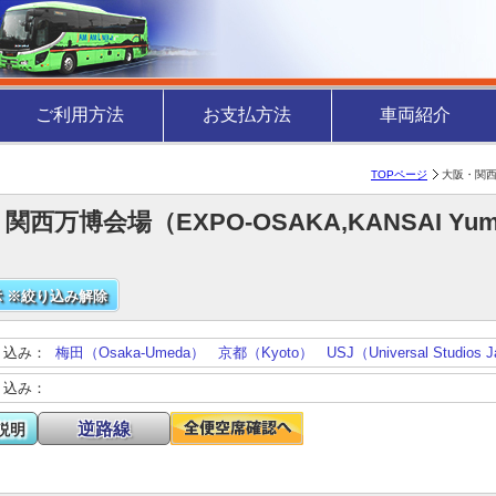
ご利用方法
お支払方法
車両紹介
TOPページ
大阪・関西万博
関西万博会場（EXPO-OSAKA,KANSAI Yumes
 ※絞り込み解除
り込み：
梅田（Osaka-Umeda）
京都（Kyoto）
USJ（Universal Studios 
り込み：
逆路線
説明