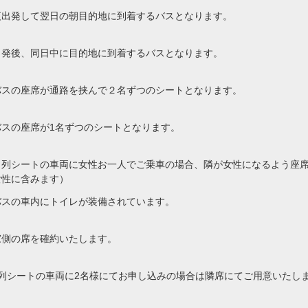
夜出発して翌日の朝目的地に到着するバスとなります。
出発後、同日中に目的地に到着するバスとなります。
バスの座席が通路を挟んで２名ずつのシートとなります。
バスの座席が1名ずつのシートとなります。
４列シートの車両に女性お一人でご乗車の場合、隣が女性になるよう座
女性に含みます）
バスの車内にトイレが装備されています。
窓側の席を確約いたします。
4列シートの車両に2名様にてお申し込みの場合は隣席にてご用意いたし