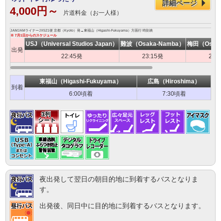
詳細ページ
4,000円～
片道料金（お一人様）
JAMJAMライナーJX521便 京都（Kyoto）発→東福山（Higashi-Fukuyama）方面行 時刻表
※ 7月1日からのスケジュール
USJ（Universal Studios Japan）
難波（Osaka-Namba）
梅田（Osak
出発
22:45発
23:15発
23:
東福山（Higashi-Fukuyama）
広島（Hiroshima）
到着
6:00頃着
7:30頃着
夜出発して翌日の朝目的地に到着するバスとなりま
す。
出発後、同日中に目的地に到着するバスとなります。