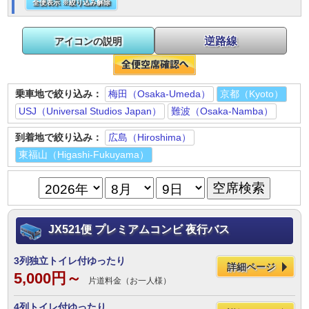
全便表示 ※絞り込み解除
逆路線
アイコンの説明
乗車地で絞り込み：
梅田（Osaka-Umeda）
京都（Kyoto）
USJ（Universal Studios Japan）
難波（Osaka-Namba）
到着地で絞り込み：
広島（Hiroshima）
東福山（Higashi-Fukuyama）
JX521便 プレミアムコンビ 夜行バス
3列独立トイレ付ゆったり
詳細ページ
5,000円～
片道料金（お一人様）
4列トイレ付ゆったり