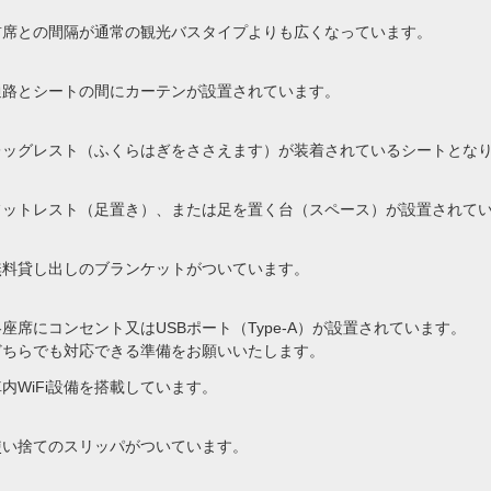
前席との間隔が通常の観光バスタイプよりも広くなっています。
通路とシートの間にカーテンが設置されています。
レッグレスト（ふくらはぎをささえます）が装着されているシートとな
フットレスト（足置き）、または足を置く台（スペース）が設置されて
無料貸し出しのブランケットがついています。
各座席にコンセント又はUSBポート（Type-A）が設置されています。
どちらでも対応できる準備をお願いいたします。
車内WiFi設備を搭載しています。
使い捨てのスリッパがついています。