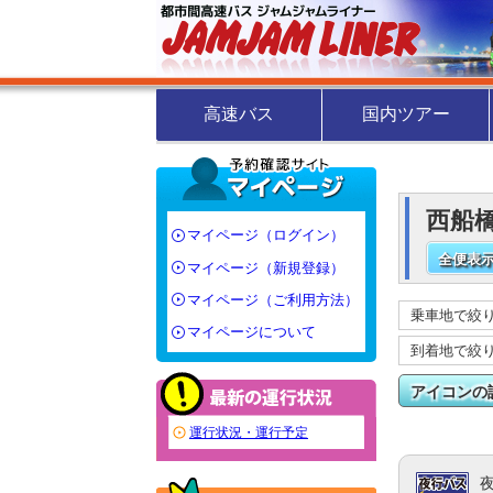
高速バス
国内ツアー
西船橋
マイページ（ログイン）
全便表示
マイページ（新規登録）
マイページ（ご利用方法）
乗車地で絞
マイページについて
到着地で絞
アイコンの
運行状況・運行予定