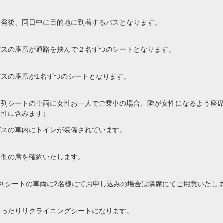
出発後、同日中に目的地に到着するバスとなります。
バスの座席が通路を挟んで２名ずつのシートとなります。
バスの座席が1名ずつのシートとなります。
４列シートの車両に女性お一人でご乗車の場合、隣が女性になるよう座
女性に含みます）
バスの車内にトイレが装備されています。
窓側の席を確約いたします。
4列シートの車両に2名様にてお申し込みの場合は隣席にてご用意いたし
ゆったりリクライニングシートになります。