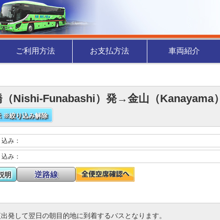
ご利用方法
お支払方法
車両紹介
（Nishi-Funabashi）発→金山（Kanaya
 ※絞り込み解除
り込み：
り込み：
逆路線
説明
夜出発して翌日の朝目的地に到着するバスとなります。