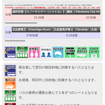
JAMJAMライナーSL141便 羽田空港【スノーライナー（シャトル）】発→焼額・西（Yakebitai-West）方面行 時刻表
※12月18日～3月27日のスケジュール【成田空港出発は、12月19日～24日・1月5日～7日・11日～14日・17日～21・24日～28日・3
成田空港【スノーライナー（シャトル）】
横浜（Yokohama City Air Te
出発
21:20発
22:00発
北志賀竜王（Kitashiga-Ryuo）
北志賀高井富士（Takaifuji）
丸池・蓮池（
到着
6:00頃着
6:10頃着
夜出発して翌日の朝目的地に到着するバスとなりま
す。
出発後、同日中に目的地に到着するバスとなります。
バスの座席が通路を挟んで２名ずつのシートとなりま
す。