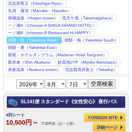
北志賀竜王（Kitashiga-Ryuo）
丸池・蓮池（Maruike・Hasuike）
発哺温泉（Hoppo-onsen）
高天ケ原（Takamagahara）
一ノ瀬A（Ichinose-A SHIGA-GRAND-HOTEL）
一ノ瀬B（Ichinose-B Restaurant Hi-HAPPY）
焼額・西（Yakebitai-West）
焼額・南（Yakebitai-South）
焼額・東（Yakebitai-East）
斑尾・ホテルタングラム（Madarao Hotel Tangram）
新赤倉（Shin-Akakura）
妙高池の平（Myoko-Ikenotaira）
赤倉温泉（Akakura-onsen）
北志賀高井富士（Takaifuji）
SL141便 スタンダード《女性安心》 夜行バス
4列シート
FOREIGN SITE
10,500円～
片道料金（お一人様）
詳細ページ