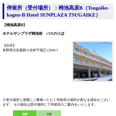
停留所（受付場所）：栂池高原B（Tsugaike-
kogen-B Hotel SUNPLAZA TSUGAIKE）
【栂池高原B】
ホテルサンプラザ栂池前 バスのりば
【住所】
長野県北安曇郡小谷村千国乙12840-1
※受付場所と実際にご乗車いただく停留所の場所が異なる場合がござい
ます。 その場合は受付場所にて停留所のご案内をいたします。
地図
写真