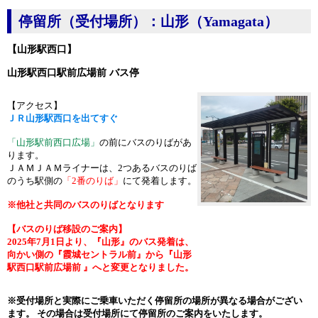
停留所（受付場所）：山形（Yamagata）
【山形駅西口】
山形駅西口駅前広場前 バス停
【アクセス】
ＪＲ山形駅西口を出てすぐ
「山形駅前西口広場」
の前にバスのりばがあ
ります。
ＪＡＭＪＡＭライナーは、2つあるバスのりば
のうち駅側の
「2番のりば」
にて発着します。
※他社と共同のバスのりばとなります
【バスのりば移設のご案内】
2025年7月1日より、『山形』のバス発着は、
向かい側の『霞城セントラル前』から『山形
駅西口駅前広場前 』へと変更となりました。
※受付場所と実際にご乗車いただく停留所の場所が異なる場合がござい
ます。 その場合は受付場所にて停留所のご案内をいたします。