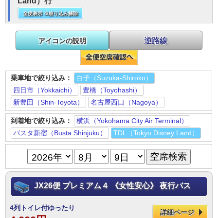
Land）行
全便表示 ※絞り込み解除
逆路線
アイコンの説明
乗車地で絞り込み：
白子（Suzuka-Shiroko）
四日市（Yokkaichi）
豊橋（Toyohashi）
新豊田（Shin-Toyota）
名古屋西口（Nagoya）
到着地で絞り込み：
横浜（Yokohama City Air Terminal）
バスタ新宿（Busta Shinjuku）
TDL（Tokyo Disney Land）
JX26便 プレミアム４ 《女性安心》 夜行バス
4列トイレ付ゆったり
詳細ページ