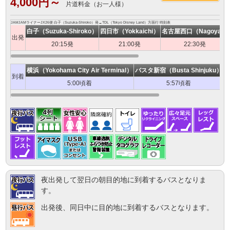
4,000円～
片道料金（お一人様）
JAMJAMライナーJX26便 白子（Suzuka-Shiroko）発→TDL（Tokyo Disney Land）方面行 時刻表
白子（Suzuka-Shiroko）
四日市（Yokkaichi）
名古屋西口（Nagoya）
出発
20:15発
21:00発
22:30発
横浜（Yokohama City Air Terminal）
バスタ新宿（Busta Shinjuku）
T
到着
5:00頃着
5:57頃着
夜出発して翌日の朝目的地に到着するバスとなりま
す。
出発後、同日中に目的地に到着するバスとなります。