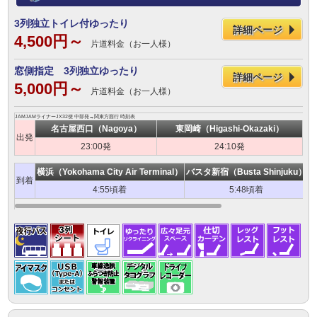
3列独立トイレ付ゆったり
詳細ページ
4,500円～
片道料金（お一人様）
窓側指定 3列独立ゆったり
詳細ページ
5,000円～
片道料金（お一人様）
JAMJAMライナーJX32便 中部発→関東方面行 時刻表
名古屋西口（Nagoya）
東岡崎（Higashi-Okazaki）
出発
23:00発
24:10発
横浜（Yokohama City Air Terminal）
バスタ新宿（Busta Shinjuku）
T
到着
4:55頃着
5:48頃着