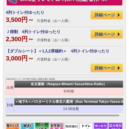
4列トイレ付ゆったり
詳細ページ
3,500円～
片道料金（お一人様）
Ｊ得割 4列トイレ付ゆったり
詳細ページ
2,300円～
片道料金（お一人様）
【ダブルシート】＜1人2席確約＞ 4列トイレ付ゆったり
3,000円～
片道料金（お一人様）
詳細ページ
JAMJAMライナーJX72便 中部発→関東方面行 時刻表
名古屋南（Nagoya-Minami Sasashima-Raibu）
出発
9:00発
＜地下A＞バスターミナル東京八重洲（Bus Terminal Tokyo-Yaesu-A）
到着
14:36頃着