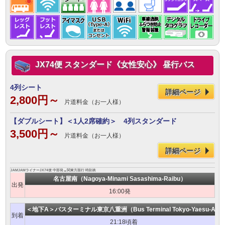
JX74便 スタンダード《女性安心》 昼行バス
4列シート
詳細ページ
2,800円～
片道料金（お一人様）
【ダブルシート】＜1人2席確約＞ 4列スタンダード
3,500円～
片道料金（お一人様）
詳細ページ
JAMJAMライナーJX74便 中部発→関東方面行 時刻表
名古屋南（Nagoya-Minami Sasashima-Raibu）
出発
16:00発
＜地下A＞バスターミナル東京八重洲（Bus Terminal Tokyo-Yaesu-A）
到着
21:18頃着