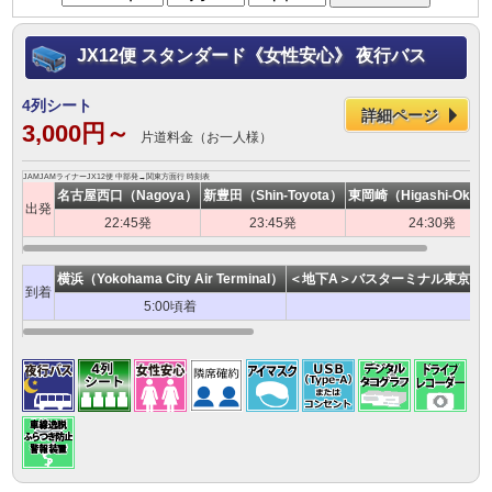
JX12便 スタンダード《女性安心》 夜行バス
4列シート
詳細ページ
3,000円～
片道料金（お一人様）
JAMJAMライナーJX12便 中部発→関東方面行 時刻表
名古屋西口（Nagoya）
新豊田（Shin-Toyota）
東岡崎（Higashi-Okaza
出発
22:45発
23:45発
24:30発
横浜（Yokohama City Air Terminal）
＜地下A＞バスターミナル東京八重洲（Bus
到着
5:00頃着
6