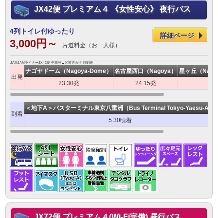
JX42便 プレミアム４ 《女性安心》 夜行バス
4列トイレ付ゆったり
詳細ページ
3,000円～
片道料金（お一人様）
JAMJAMライナーJX42便 中部発→関東方面行 時刻表
ナゴヤドーム（Nagoya-Dome）
名古屋西口（Nagoya）
星ヶ丘（Nagoy
出発
23:30発
24:15発
2
＜地下A＞バスターミナル東京八重洲（Bus Terminal Tokyo-Yaesu-A）
到着
5:30頃着
JX72便 プレミアム４(Wi-Fi完備) 昼行バス