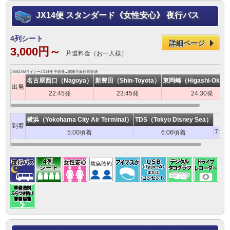
JX14便 スタンダード《女性安心》 夜行バス
4列シート
詳細ページ
3,000円～
片道料金（お一人様）
JAMJAMライナーJX14便 中部発→関東方面行 時刻表
名古屋西口（Nagoya）
新豊田（Shin-Toyota）
東岡崎（Higashi-Okaza
出発
22:45発
23:45発
24:30発
横浜（Yokohama City Air Terminal）
TDS（Tokyo Disney Sea）
到着
7:0
5:00頃着
6:06頃着