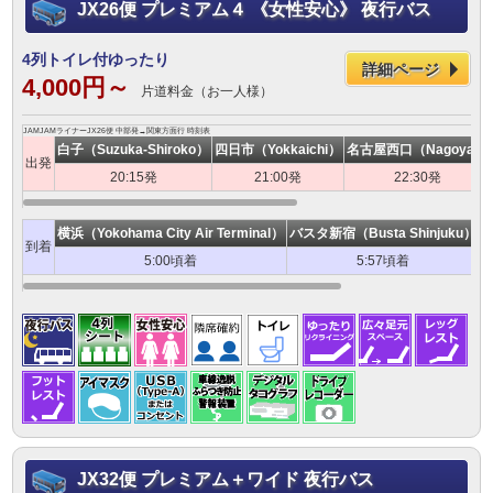
JX26便 プレミアム４ 《女性安心》 夜行バス
4列トイレ付ゆったり
詳細ページ
4,000円～
片道料金（お一人様）
JAMJAMライナーJX26便 中部発→関東方面行 時刻表
白子（Suzuka-Shiroko）
四日市（Yokkaichi）
名古屋西口（Nagoya）
出発
20:15発
21:00発
22:30発
横浜（Yokohama City Air Terminal）
バスタ新宿（Busta Shinjuku）
T
到着
5:00頃着
5:57頃着
JX32便 プレミアム＋ワイド 夜行バス