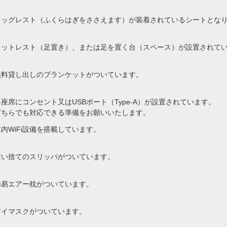
レッグレスト（ふくらはぎをささえます）が装着されているシートとな
フットレスト（足置き）、または足を置く台（スペース）が設置されて
無料貸し出しのブランケットがついています。
各座席にコンセント又はUSBポート（Type-A）が設置されています。
どちらでも対応できる準備をお願いいたします。
車内WiFi設備を搭載しています。
使い捨てのスリッパがついています。
簡易エアー枕がついています。
アイマスクがついています。