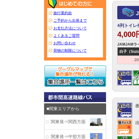
旅行業約款
ご予約から出発まで
4列トイレ
お支払方法について
4,00
よくあるご質問
お問い合わせ
JAMJAMラ
荷物の制限について
白子（Suzuk
20
関東エリアから
関東発⇒関西方面
関東発⇒中部方面