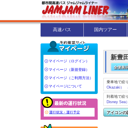
高速バス
国内ツアー
新豊田
マイページ（ログイン）
全便表示
マイページ（新規登録）
マイページ（ご利用方法）
乗車地で絞
マイページについて
Okazaki）
到着地で絞
Disney Sea
アイコンの
運行状況・運行予定