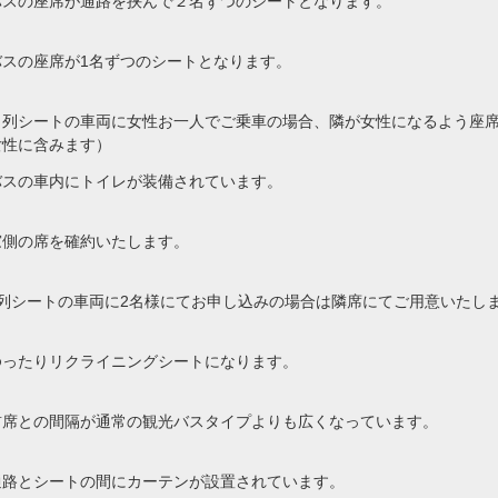
バスの座席が通路を挟んで２名ずつのシートとなります。
バスの座席が1名ずつのシートとなります。
４列シートの車両に女性お一人でご乗車の場合、隣が女性になるよう座
女性に含みます）
バスの車内にトイレが装備されています。
窓側の席を確約いたします。
4列シートの車両に2名様にてお申し込みの場合は隣席にてご用意いたし
ゆったりリクライニングシートになります。
前席との間隔が通常の観光バスタイプよりも広くなっています。
通路とシートの間にカーテンが設置されています。