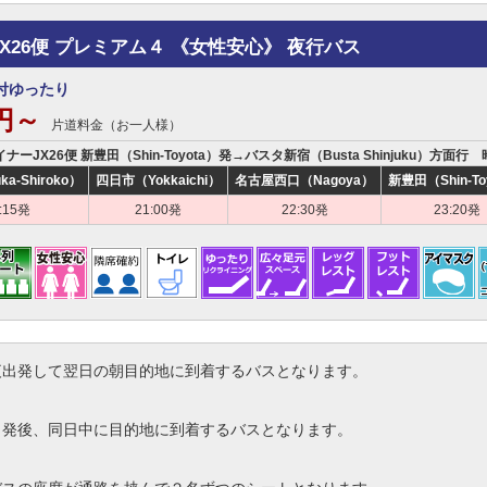
JX26便 プレミアム４ 《女性安心》 夜行バス
付ゆったり
0円～
片道料金（お一人様）
イナーJX26便 新豊田（Shin-Toyota）発→バスタ新宿（Busta Shinjuku）方面行
a-Shiroko）
四日市（Yokkaichi）
名古屋西口（Nagoya）
新豊田（Shin-To
:15発
21:00発
22:30発
23:20発
夜出発して翌日の朝目的地に到着するバスとなります。
出発後、同日中に目的地に到着するバスとなります。