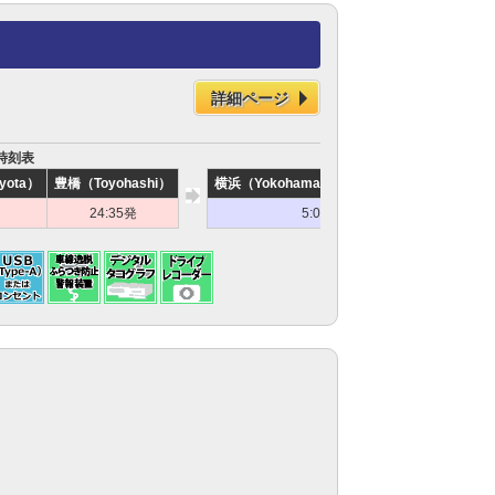
詳細ページ
 時刻表
yota）
豊橋（Toyohashi）
横浜（Yokohama City Air Terminal）
バスタ新
24:35発
5:00頃着