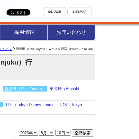
SEARCH
SITEMAP
採用情報
お問い合わせ
OPページ
新豊田（Shin-Toyota）→バスタ新宿（Busta Shinjuku）
injuku）行
）
新豊田（Shin-Toyota）
東岡崎（Higashi-
）
TDL（Tokyo Disney Land）
TDS（Tokyo