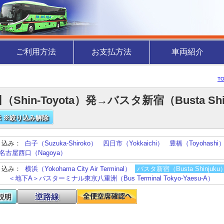
ご利用方法
お支払方法
車両紹介
T
（Shin-Toyota）発→バスタ新宿（Busta Sh
 ※絞り込み解除
り込み：
白子（Suzuka-Shiroko）
四日市（Yokkaichi）
豊橋（Toyohashi
名古屋西口（Nagoya）
り込み：
横浜（Yokohama City Air Terminal）
バスタ新宿（Busta Shinjuku
）
＜地下A＞バスターミナル東京八重洲（Bus Terminal Tokyo-Yaesu-A）
逆路線
説明