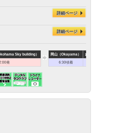
詳細ページ
詳細ページ
ama Sky building）
岡山（Okayama）
倉敷（Kurashiki）
東福山（H
2:00発
6:30頃着
7:10頃着