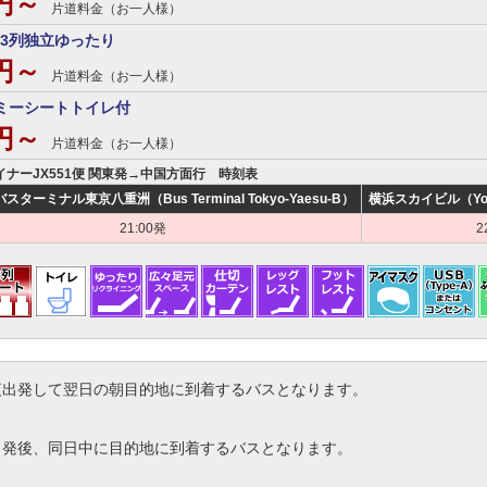
0円～
片道料金（お一人様）
3列独立ゆったり
0円～
片道料金（お一人様）
ミーシートトイレ付
0円～
片道料金（お一人様）
ライナーJX551便 関東発→中国方面行 時刻表
ターミナル東京八重洲（Bus Terminal Tokyo-Yaesu-B）
横浜スカイビル（Yokoh
21:00発
2
夜出発して翌日の朝目的地に到着するバスとなります。
出発後、同日中に目的地に到着するバスとなります。