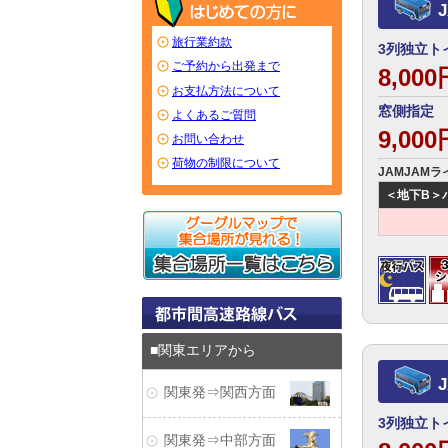
旅行業約款
3列独立ト
ご予約から出発まで
8,00
お支払方法について
窓側指定 
よくあるご質問
9,00
お問い合わせ
荷物の制限について
JAMJAM
＜地下B＞バス
関東エリアから
関東発⇒関西方面
3列独立ト
関東発⇒中部方面