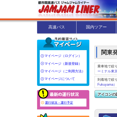
高速バス
国内ツアー
関東
マイページ（ログイン）
マイページ（新規登録）
乗車地で絞
マイページ（ご利用方法）
ーミナル東京八重
マイページについて
到着地で絞
Fukuyama）
アイコンの
運行状況・運行予定