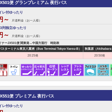
JX501便 グランプレミアム 夜行バス
イレ付ゆったり
0円～
片道料金（お一人様）
3列独立ゆったり
0円～
片道料金（お一人様）
ライナーJX501便 関東発→中国方面行 時刻表
ターミナル東京八重洲（Bus Terminal Tokyo-Yaesu-B）
秋葉原（Akihabar
20:25発
20:50発
JX551便 プレミアム 夜行バス
イレ付ゆったり