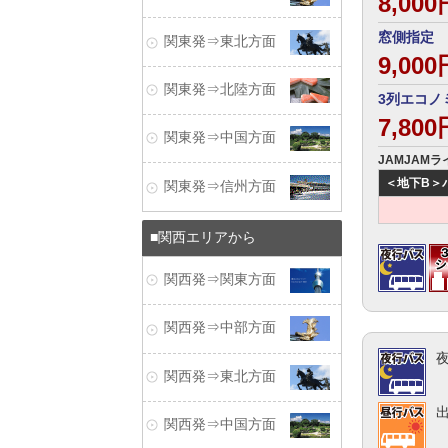
8,00
窓側指定 
関東発⇒東北方面
9,00
関東発⇒北陸方面
3列エコノ
7,80
関東発⇒中国方面
JAMJAM
＜地下B＞バス
関東発⇒信州方面
関西エリアから
関西発⇒関東方面
関西発⇒中部方面
関西発⇒東北方面
関西発⇒中国方面