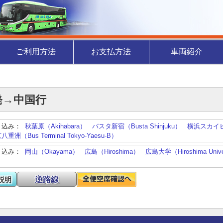
ご利用方法
お支払方法
車両紹介
発→中国行
り込み：
秋葉原（Akihabara）
バスタ新宿（Busta Shinjuku）
横浜スカイビル（
洲（Bus Terminal Tokyo-Yaesu-B）
り込み：
岡山（Okayama）
広島（Hiroshima）
広島大学（Hiroshima Unive
逆路線
説明