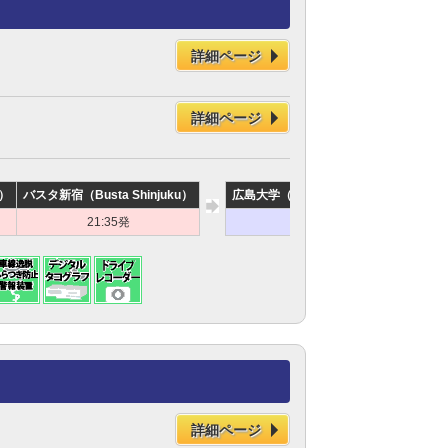
詳細ページ
詳細ページ
a）
バスタ新宿（Busta Shinjuku）
広島大学（Hiroshima University）
広
21:35発
8:00頃着
詳細ページ