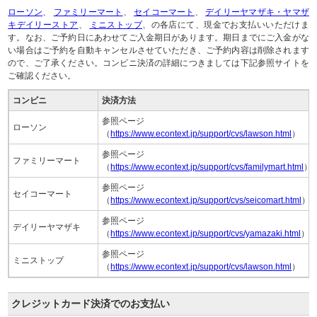
ローソン
、
ファミリーマート
、
セイコーマート
、
デイリーヤマザキ・ヤマザ
キデイリーストア
、
ミニストップ
、の各店にて、現金でお支払いいただけま
す。なお、ご予約日にあわせてご入金期日があります。期日までにご入金がな
い場合はご予約を自動キャンセルさせていただき、ご予約内容は削除されます
ので、ご了承ください。コンビニ決済の詳細につきましては下記参照サイトを
ご確認ください。
コンビニ
決済方法
参照ページ
ローソン
（
https://www.econtext.jp/support/cvs/lawson.html
）
参照ページ
ファミリーマート
（
https://www.econtext.jp/support/cvs/familymart.html
）
参照ページ
セイコーマート
（
https://www.econtext.jp/support/cvs/seicomart.html
）
参照ページ
デイリーヤマザキ
（
https://www.econtext.jp/support/cvs/yamazaki.html
）
参照ページ
ミニストップ
（
https://www.econtext.jp/support/cvs/lawson.html
）
クレジットカード決済でのお支払い