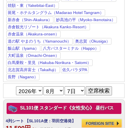
焼額・東（Yakebitai-East）
斑尾・ホテルタングラム（Madarao Hotel Tangram）
新赤倉（Shin-Akakura）
妙高池の平（Myoko-Ikenotaira）
赤倉観光リゾート（Akakura Kanko-Resort）
赤倉温泉（Akakura-onsen）
道の駅 やまのうち（Yamanouchi）
奥志賀（Okusiga）
飯山駅（Iyama）
八方バスターミナル（Happo）
大町温泉（Omachi-Onsen）
白馬乗鞍・里見（Hakuba-Norikura・Satomi）
北志賀高井富士（Takaifuji）
佐久パラダPA
長野（Nagano）
SL101便 スタンダード《女性安心》 昼行バス
4列シート
【SL101A便：羽田空港発】
FOREIGN SITE