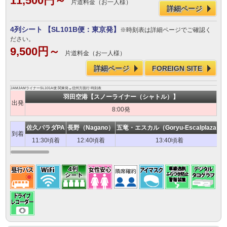
11,500円～
片道料金（お一人様）
詳細ページ
4列シート
【SL101B便：東京発】
※時刻表は詳細ページでご確認く
ださい。
9,500円～
片道料金（お一人様）
詳細ページ
FOREIGN SITE
JAMJAMライナーSL101A便 関東発→信州方面行 時刻表
羽田空港【スノーライナー（シャトル）】
出発
8:00発
佐久パラダPA
長野（Nagano）
五竜・エスカル（Goryu-Escalplaza）
到着
11:30頃着
12:40頃着
13:40頃着