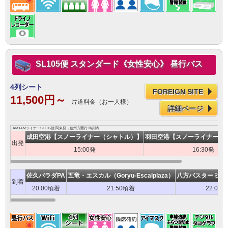
SL105便 スタンダード《女性安心》 昼行バス
4列シート
FOREIGN SITE
11,500円～
片道料金（お一人様）
詳細ページ
JAMJAMライナーSL105便 関東発→信州方面行 時刻表
成田空港【スノーライナー（シャトル）】
羽田空港【スノーライナー（
出発
15:00発
16:30発
佐久パラダPA
五竜・エスカル（Goryu-Escalplaza）
八方バスターミナル
到着
20:00頃着
21:50頃着
22:00