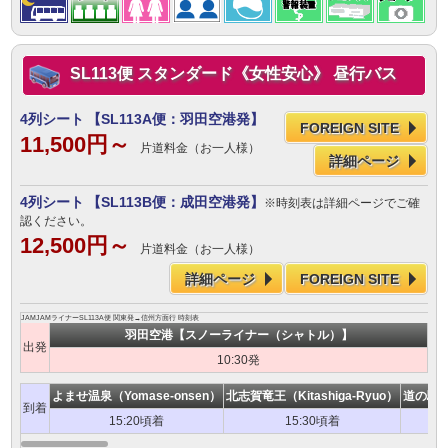
SL113便 スタンダード《女性安心》 昼行バス
4列シート
【SL113A便：羽田空港発】
FOREIGN SITE
11,500円～
片道料金（お一人様）
詳細ページ
4列シート
【SL113B便：成田空港発】
※時刻表は詳細ページでご確
認ください。
12,500円～
片道料金（お一人様）
詳細ページ
FOREIGN SITE
JAMJAMライナーSL113A便 関東発→信州方面行 時刻表
羽田空港【スノーライナー（シャトル）】
出発
10:30発
よませ温泉（Yomase-onsen）
北志賀竜王（Kitashiga-Ryuo）
道の駅 
到着
15:20頃着
15:30頃着