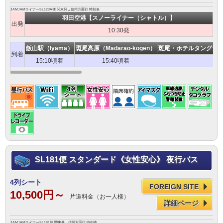
JAMJAMライナーSL123A便 関東発→信州方面行 時刻表
羽田空港【スノーライナー（シャトル）】
出発
10:30発
飯山駅（Iyama）
斑尾高原（Madarao-kogen）
斑尾・ホテルタングラム（Mad
到着
15:10頃着
15:40頃着
1
SL181便 スタンダード《女性安心》 夜行バス
4列シート
FOREIGN SITE
10,500円～
片道料金（お一人様）
詳細ページ
JAMJAMライナーSL181便 関東発→信州方面行 時刻表