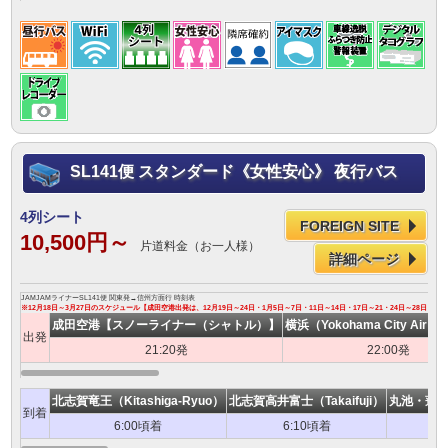
SL141便 スタンダード《女性安心》 夜行バス
4列シート
FOREIGN SITE
10,500円～
片道料金（お一人様）
詳細ページ
JAMJAMライナーSL141便 関東発→信州方面行 時刻表
※12月18日～3月27日のスケジュール【成田空港出発は、12月19日～24日・1月5日～7日・11日～14日・17日～21・24日～28日・3
成田空港【スノーライナー（シャトル）】
横浜（Yokohama City Air Te
出発
21:20発
22:00発
北志賀竜王（Kitashiga-Ryuo）
北志賀高井富士（Takaifuji）
丸池・蓮池（
到着
6:00頃着
6:10頃着