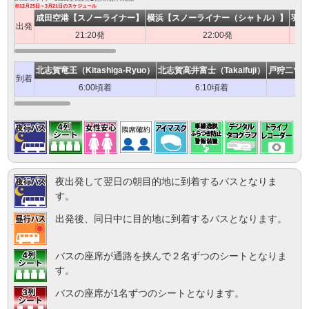
※12月25日～3月21日のスケジュール
成田空港【スノーライナー】
横浜【スノーライナー（シャトル）】
羽田
出発
21:20発
22:00発
北志賀竜王（Kitashiga-Ryuo）
北志賀高井富士（Takaifuji）
戸狩二ツ宮（T
到着
6:00頃着
6:10頃着
夜出発して翌日の朝目的地に到着するバスとなりま
す。
出発後、同日中に目的地に到着するバスとなります。
バスの座席が通路を挟んで２名ずつのシートとなりま
す。
バスの座席が1名ずつのシートとなります。