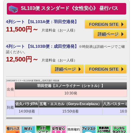
SL103便 スタンダード《女性安心》 昼行バス
4列シート
【SL103A便：羽田空港発】
FOREIGN SITE
11,500円～
片道料金（お一人様）
詳細ページ
4列シート
【SL103B便：成田空港発】
※時刻表は詳細ページでご確
認ください。
12,500円～
片道料金（お一人様）
詳細ページ
FOREIGN SITE
JAMJAMライナーSL103A便 関東発→信州方面行 時刻表
羽田空港【スノーライナー（シャトル）】
出発
10:30発
佐久パラダPA
五竜・エスカル（Goryu-Escalplaza）
八方バスターミナル
到着
14:00頃着
15:50頃着
16:00