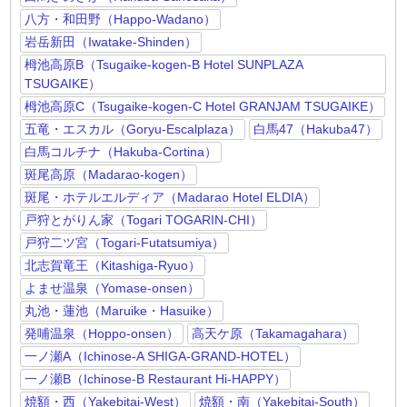
八方・和田野（Happo-Wadano）
岩岳新田（Iwatake-Shinden）
栂池高原B（Tsugaike-kogen-B Hotel SUNPLAZA
TSUGAIKE）
栂池高原C（Tsugaike-kogen-C Hotel GRANJAM TSUGAIKE）
五竜・エスカル（Goryu-Escalplaza）
白馬47（Hakuba47）
白馬コルチナ（Hakuba-Cortina）
斑尾高原（Madarao-kogen）
斑尾・ホテルエルディア（Madarao Hotel ELDIA）
戸狩とがりん家（Togari TOGARIN-CHI）
戸狩二ツ宮（Togari-Futatsumiya）
北志賀竜王（Kitashiga-Ryuo）
よませ温泉（Yomase-onsen）
丸池・蓮池（Maruike・Hasuike）
発哺温泉（Hoppo-onsen）
高天ケ原（Takamagahara）
一ノ瀬A（Ichinose-A SHIGA-GRAND-HOTEL）
一ノ瀬B（Ichinose-B Restaurant Hi-HAPPY）
焼額・西（Yakebitai-West）
焼額・南（Yakebitai-South）