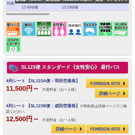
到着
12:40頃着
13:10頃着
1
SL123便 スタンダード《女性安心》 昼行バス
4列シート
【SL123A便：羽田空港発】
FOREIGN SITE
11,500円～
片道料金（お一人様）
詳細ページ
4列シート
【SL123B便：成田空港発】
※時刻表は詳細ページでご確
認ください。
12,500円～
片道料金（お一人様）
詳細ページ
FOREIGN SITE