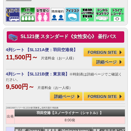
SL121便 スタンダード《女性安心》 昼行バス
4列シート
【SL121A便：羽田空港発】
FOREIGN SITE
11,500円～
片道料金（お一人様）
詳細ページ
4列シート
【SL121B便：東京発】
※時刻表は詳細ページでご確認く
ださい。
9,500円～
片道料金（お一人様）
詳細ページ
FOREIGN SITE
JAMJAMライナーSL121A便 関東発→信州方面行 時刻表
羽田空港【スノーライナー（シャトル）】
出発
8:00発
飯山駅（Iyama）
斑尾高原（Madarao-kogen）
斑尾・ホテルタングラム（Mad