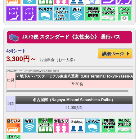
JX73便 スタンダード《女性安心》 昼行バス
4列シート
詳細ページ
3,300円～
片道料金（お一人様）
JAMJAMライナーJX73便 関東発→中部方面行 時刻表
＜地下A＞バスターミナル東京八重洲（Bus Terminal Tokyo-Yaesu-A）
出発
15:30発
名古屋南（Nagoya-Minami Sasashima-Raibu）
到着
21:00頃着