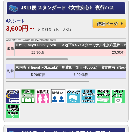
JX11便 スタンダード《女性安心》 夜行バス
4列シート
詳細ページ
3,600円～
片道料金（お一人様）
JAMJAMライナーJX11便 関東発→中部方面行 時刻表
TDS（Tokyo Disney Sea）
＜地下A＞バスターミナル東京八重洲（Bus Termi
出発
22:30発
23:30発
東岡崎（Higashi-Okazaki）
新豊田（Shin-Toyota）
名古屋南（Nagoya-M
到着
5:20頃着
6:00頃着