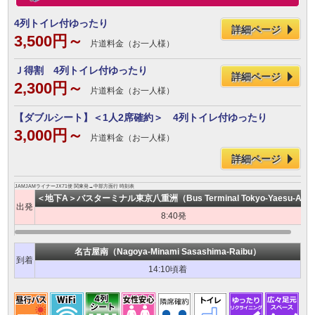
4列トイレ付ゆったり
詳細ページ
3,500円～
片道料金（お一人様）
Ｊ得割 4列トイレ付ゆったり
詳細ページ
2,300円～
片道料金（お一人様）
【ダブルシート】＜1人2席確約＞ 4列トイレ付ゆったり
3,000円～
片道料金（お一人様）
詳細ページ
JAMJAMライナーJX71便 関東発→中部方面行 時刻表
＜地下A＞バスターミナル東京八重洲（Bus Terminal Tokyo-Yaesu-A）
出発
8:40発
名古屋南（Nagoya-Minami Sasashima-Raibu）
到着
14:10頃着