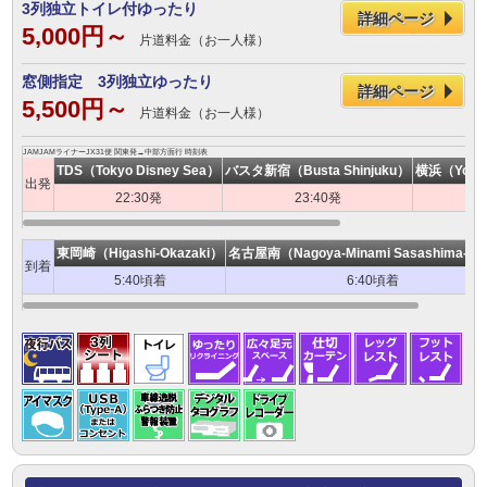
3列独立トイレ付ゆったり
詳細ページ
5,000円～
片道料金（お一人様）
窓側指定 3列独立ゆったり
詳細ページ
5,500円～
片道料金（お一人様）
JAMJAMライナーJX31便 関東発→中部方面行 時刻表
TDS（Tokyo Disney Sea）
バスタ新宿（Busta Shinjuku）
横浜（Yokoha
出発
22:30発
23:40発
東岡崎（Higashi-Okazaki）
名古屋南（Nagoya-Minami Sasashima-Ra
到着
5:40頃着
6:40頃着