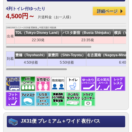
4列トイレ付ゆったり
詳細ページ
4,500円～
片道料金（お一人様）
JAMJAMライナーJX25便 関東発→中部方面行 時刻表
TDL（Tokyo Disney Land）
バスタ新宿（Busta Shinjuku）
横浜（Yokoh
出発
22:30発
23:35発
豊橋（Toyohashi）
新豊田（Shin-Toyota）
名古屋南（Nagoya-Minami S
到着
4:50頃着
5:50頃着
6:40頃
JX31便 プレミアム＋ワイド 夜行バス