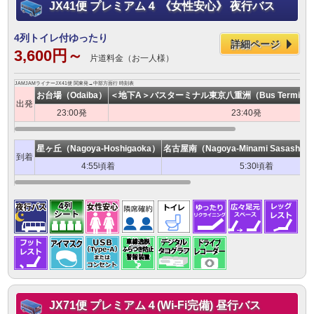
JX41便 プレミアム４ 《女性安心》 夜行バス
4列トイレ付ゆったり
詳細ページ
3,600円～
片道料金（お一人様）
JAMJAMライナーJX41便 関東発→中部方面行 時刻表
お台場（Odaiba）
＜地下A＞バスターミナル東京八重洲（Bus Terminal To
出発
23:00発
23:40発
星ヶ丘（Nagoya-Hoshigaoka）
名古屋南（Nagoya-Minami Sasashima
到着
4:55頃着
5:30頃着
JX71便 プレミアム４(Wi-Fi完備) 昼行バス