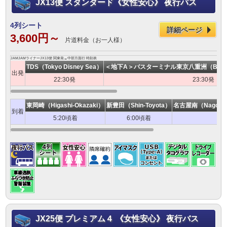
JX13便 スタンダード《女性安心》 夜行バス
4列シート
詳細ページ
3,600円～
片道料金（お一人様）
JAMJAMライナーJX13便 関東発→中部方面行 時刻表
TDS（Tokyo Disney Sea）
＜地下A＞バスターミナル東京八重洲（Bus Termi
出発
22:30発
23:30発
東岡崎（Higashi-Okazaki）
新豊田（Shin-Toyota）
名古屋南（Nagoya-M
到着
5:20頃着
6:00頃着
JX25便 プレミアム４ 《女性安心》 夜行バス