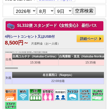
SL332便 スタンダード《女性安心》 昼行バス
4列シートコンセント又はUSB付
詳細ページ
8,500円～
片道料金（お一人様）
JAMJAMライナーSL332便 信州発→中部方面行 時刻表
白馬コルチナ（Hakuba-Cortina）
白馬乗鞍・里見（Hakuba-Norikura・
出発
15:30発
15:35発
名古屋西口（Nagoya）
到着
22:00頃着