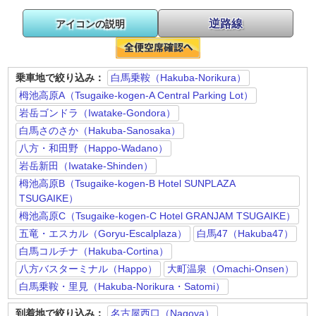
逆路線
アイコンの説明
乗車地で絞り込み：
白馬乗鞍（Hakuba-Norikura）
栂池高原A（Tsugaike-kogen-A Central Parking Lot）
岩岳ゴンドラ（Iwatake-Gondora）
白馬さのさか（Hakuba-Sanosaka）
八方・和田野（Happo-Wadano）
岩岳新田（Iwatake-Shinden）
栂池高原B（Tsugaike-kogen-B Hotel SUNPLAZA
TSUGAIKE）
栂池高原C（Tsugaike-kogen-C Hotel GRANJAM TSUGAIKE）
五竜・エスカル（Goryu-Escalplaza）
白馬47（Hakuba47）
白馬コルチナ（Hakuba-Cortina）
八方バスターミナル（Happo）
大町温泉（Omachi-Onsen）
白馬乗鞍・里見（Hakuba-Norikura・Satomi）
到着地で絞り込み：
名古屋西口（Nagoya）