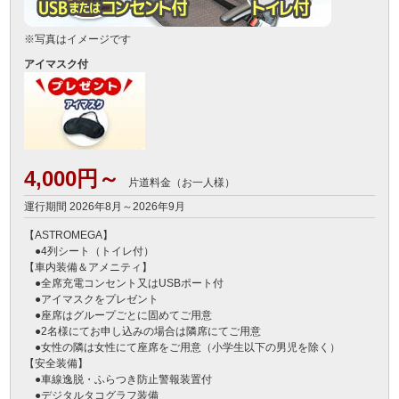
※写真はイメージです
アイマスク付
4,000円～
片道料金（お一人様）
運行期間 2026年8月～2026年9月
【ASTROMEGA】

　●4列シート（トイレ付）

【車内装備＆アメニティ】

　●全席充電コンセント又はUSBポート付

　●アイマスクをプレゼント

　●座席はグループごとに固めてご用意

　●2名様にてお申し込みの場合は隣席にてご用意

　●女性の隣は女性にて座席をご用意（小学生以下の男児を除く）

【安全装備】

　●車線逸脱・ふらつき防止警報装置付

　●デジタルタコグラフ装備
