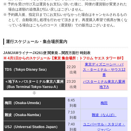
※ 予約を受け付け又は運賃をお支払い頂いた後に、同便の運賃額が変更された
場合は差額の追徴及び払い戻しはございません。
※ 予約購入後、指定日までにお支払いがなかった場合はキャンセルされるもの
として、自動取消し処理を行わせて頂きます。再度購入希望で残席が無くな
っている場合はこちらのコース（運賃額）での販売はございません。
運行スケジュール・集合場所案内
JAMJAMライナーJX261便 関東発→関西方面行 時刻表
※ 4月1日からのスケジュール【東京 集合場所：トフロム ヤエス タワー BF】
東京ディズニーシー・バ
22:20
TDS（Tokyo Disney Sea）
ス・ターミナル・サウス12
出発
番
＜地下A＞バスターミナル東京八重洲
23:20
バスターミナル東京八重洲
（Bus Terminal Tokyo-Yaesu-A）
出発
地下A
6:45
梅田（Osaka-Umeda）
梅田
到着
7:10
難波（Osaka-Namba）
難波（なんば）
到着
7:40
ユニバーサル・スタジオ・
USJ（Universal Studios Japan）
到着
ジャパン