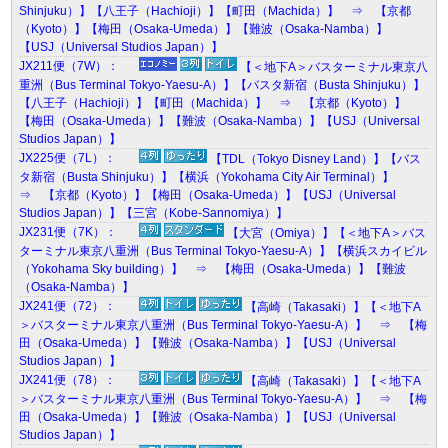
Shinjuku）】【八王子（Hachioji）】【町田（Machida）】 ⇒ 【京都
（Kyoto）】【梅田（Osaka-Umeda）】【難波（Osaka-Namba）】
【USJ（Universal Studios Japan）】
JX211便（7W）：
【＜地下A＞バスターミナル東京八
重洲（Bus Terminal Tokyo-Yaesu-A）】【バスタ新宿（Busta Shinjuku）】
【八王子（Hachioji）】【町田（Machida）】 ⇒ 【京都（Kyoto）】
【梅田（Osaka-Umeda）】【難波（Osaka-Namba）】【USJ（Universal
Studios Japan）】
JX225便（7L）：
【TDL（Tokyo Disney Land）】【バス
タ新宿（Busta Shinjuku）】【横浜（Yokohama City Air Terminal）】
⇒ 【京都（Kyoto）】【梅田（Osaka-Umeda）】【USJ（Universal
Studios Japan）】【三宮（Kobe-Sannomiya）】
JX231便（7K）：
【大宮（Omiya）】【＜地下A＞バス
ターミナル東京八重洲（Bus Terminal Tokyo-Yaesu-A）】【横浜スカイビル
（Yokohama Sky building）】 ⇒ 【梅田（Osaka-Umeda）】【難波
（Osaka-Namba）】
JX241便（72）：
【高崎（Takasaki）】【＜地下A
＞バスターミナル東京八重洲（Bus Terminal Tokyo-Yaesu-A）】 ⇒ 【梅
田（Osaka-Umeda）】【難波（Osaka-Namba）】【USJ（Universal
Studios Japan）】
JX241便（78）：
【高崎（Takasaki）】【＜地下A
＞バスターミナル東京八重洲（Bus Terminal Tokyo-Yaesu-A）】 ⇒ 【梅
田（Osaka-Umeda）】【難波（Osaka-Namba）】【USJ（Universal
Studios Japan）】