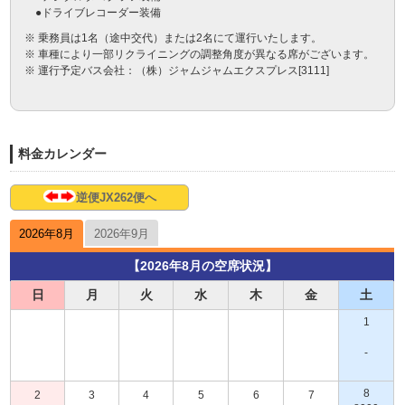
　●ドライブレコーダー装備
※ 乗務員は1名（途中交代）または2名にて運行いたします。
※ 車種により一部リクライニングの調整角度が異なる席がございます。
※ 運行予定バス会社：（株）ジャムジャムエクスプレス[3111]
料金カレンダー
逆便JX262便へ
2026年8月
2026年9月
【2026年8月の空席状況】
日
月
火
水
木
金
土
1
-
8
2
3
4
5
6
7