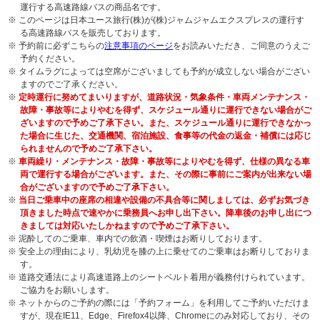
運行する高速路線バスの商品名です。
※ このページは日本ユース旅行(株)が(株)ジャムジャムエクスプレスの運行す
る高速路線バスを販売しております。
※ 予約前に必ずこちらの
注意事項のページ
をお読みいただき、ご同意のうえご
予約ください。
※ タイムラグによっては空席がございましても予約が成立しない場合がござい
ますのでご了承ください。
※
定時運行に努めてまいりますが、道路状況・気象条件・車両メンテナンス・
故障・事故等によりやむを得ず、スケジュール通りに運行できない場合がご
ざいますので予めご了承下さい。また、スケジュール通りに運行できなかっ
た場合に生じた、交通機関、宿泊施設、食事等の代金の返金・補償には応じ
られませんので予めご了承下さい。
※
車両繰り・メンテナンス・故障・事故等によりやむを得ず、仕様の異なる車
両で運行する場合がございます。また、その際に事前にご案内が出来ない場
合がございますので予めご了承下さい。
※
当日ご乗車中の座席の相違や設備の不具合等に関しましては、必ずお気づき
頂きました時点で速やかに乗務員へお申し出下さい。降車後のお申し出につ
きましては対応いたしかねますので予めご了承下さい。
※ 泥酔してのご乗車、車内での飲酒・喫煙はお断りしております。
※ 安全上の理由により、乳幼児を膝の上に乗せてのご乗車はお断りしておりま
す。
※ 道路交通法により高速道路上のシートベルト着用が義務付けられています。
ご協力をお願いします。
※ ネットからのご予約の際には「予約フォーム」を利用してご予約いただけま
すが、現在IE11、Edge、Firefox4以降、Chromeにのみ対応しており、その