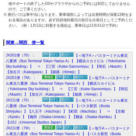
他サポートの終了したOSやブラウザからのご予約には対応しておりません
ので、ご了承ください。
※ 夜行バスは車中泊になります。乗車場所によっては出発時間が深夜12時をま
わる場合がありますが、必ず目的地到着日の前日を出発日としてご予約くだ
さい。（例：1月1日に到着する場合は、乗車日は12月31日で予約）
関東→関西 便一覧
JX201便（70）：
【＜地下A＞バスターミナル東京
八重洲（Bus Terminal Tokyo-Yaesu-A）】【横浜スカイビル（Yokohama
Sky building）】 ⇒ 【三宮（Kobe-Sannomiya）】【明石（Akashi）】
【加古川（Kakogawa）】【姫路（Himeji）】
JX201便（7M）：
【＜地下A＞バスターミナ
ル東京八重洲（Bus Terminal Tokyo-Yaesu-A）】【横浜スカイビル
（Yokohama Sky building）】 ⇒ 【三宮（Kobe-Sannomiya）】【明石
（Akashi）】【加古川（Kakogawa）】【姫路（Himeji）】
JX211便（70）：
【＜地下A＞バスターミナル東京
八重洲（Bus Terminal Tokyo-Yaesu-A）】【バスタ新宿（Busta
Shinjuku）】【八王子（Hachioji）】【町田（Machida）】 ⇒ 【京都
（Kyoto）】【梅田（Osaka-Umeda）】【難波（Osaka-Namba）】
【USJ（Universal Studios Japan）】
JX211便（7M）：
【＜地下A＞バスターミナ
ル東京八重洲（Bus Terminal Tokyo-Yaesu-A）】【バスタ新宿（Busta