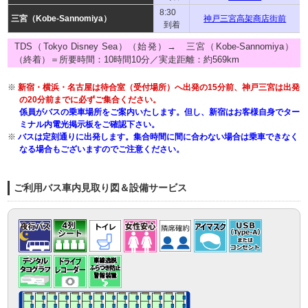
8:30
三宮（Kobe-Sannomiya）
神戸三宮高架商店街前
到着
TDS（Tokyo Disney Sea）（始発）→ 三宮（Kobe-Sannomiya）
（終着）＝所要時間：10時間10分／実走距離：約569km
※
新宿・横浜・名古屋は待合室（受付場所）へ出発の15分前、神戸三宮は出発
の20分前までに必ずご集合ください。
係員がバスの乗車場所をご案内いたします。但し、新宿はお客様自身でター
ミナル内電光掲示板をご確認下さい。
※
バスは定刻通りに出発します。集合時間に間に合わない場合は乗車できなく
なる場合もございますのでご注意ください。
ご利用バス車内見取り図＆設備サービス