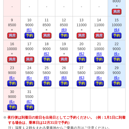
8000
×
-
-
-
-
-
-
満席
9
10
11
12
13
14
15
8500
9000
8500
8500
11000
11000
10000
×
残
1
×
残
9
×
×
残
4
満席
予約
満席
予約
満席
満席
予約
16
17
18
19
20
21
22
10000
9000
9000
5800
5800
10000
9000
×
×
残
2
×
残
2
残
6
残
○
満席
満席
予約
満席
予約
予約
予約
23
24
25
26
27
28
29
9000
5800
5800
5800
5800
10000
9000
残
○
残
○
残
9
残
6
残
3
残
○
残
○
予約
予約
予約
予約
予約
予約
予約
30
31
9000
5500
残
○
残
7
予約
予約
※
夜行便は到着日の前日を出発日としてご予約ください。（例：1月1日に到着
する場合は、乗車日は12月31日で予約）
注）深夜１２時をまわる乗車地からご乗車の方はご注意ください。