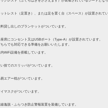
レッグレスト（ふくらはぎをささえます）が装着されているシートとな
フットレスト（足置き）、または足を置く台（スペース）が設置されて
無料貸し出しのブランケットがついています。
各座席にコンセント又はUSBポート（Type-A）が設置されています。
どちらでも対応できる準備をお願いいたします。
車内WiFi設備を搭載しています。
使い捨てのスリッパがついています。
簡易エアー枕がついています。
アイマスクがついています。
車線逸脱・ふらつき防止警報装置を装備しています。