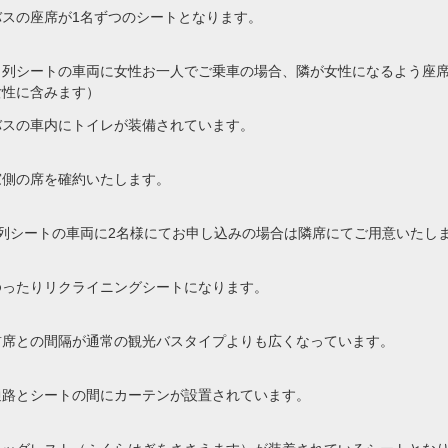
バスの座席が1名ずつのシートとなります。
４列シートの車両に女性お一人でご乗車の場合、隣が女性になるよう座
女性に含みます）
バスの車内にトイレが装備されています。
窓側の席を確約いたします。
4列シートの車両に2名様にてお申し込みの場合は隣席にてご用意いたし
ゆったりリクライニングシートになります。
前席との間隔が通常の観光バスタイプよりも広くなっています。
通路とシートの間にカーテンが設置されています。