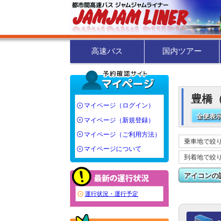
高速バス
国内ツアー
豊橋（
マイページ（ログイン）
全便表示
マイページ（新規登録）
マイページ（ご利用方法）
乗車地で絞
マイページについて
到着地で絞
アイコンの
運行状況・運行予定