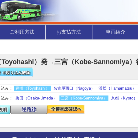
ご利用方法
お支払方法
車両紹介
Toyohashi）発→三宮（Kobe-Sannomiy
 ※絞り込み解除
り込み：
豊橋（Toyohashi）
名古屋西口（Nagoya）
浜松（Hamamatsu）
り込み：
梅田（Osaka-Umeda）
三宮（Kobe-Sannomiya）
京都（Kyoto）
逆路線
説明