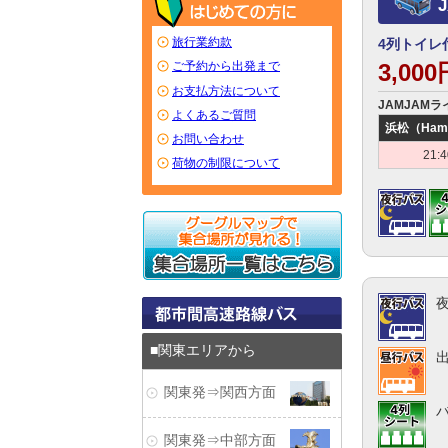
旅行業約款
4列トイレ
3,00
ご予約から出発まで
お支払方法について
JAMJAMラ
よくあるご質問
浜松（Ham
お問い合わせ
21:
荷物の制限について
関東エリアから
関東発⇒関西方面
関東発⇒中部方面