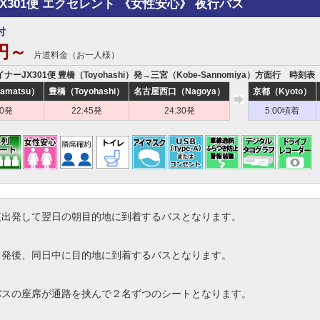
JX301便 エクセレント 《女性安心》 夜行バス
付
0円～
片道料金（お一人様）
イナーJX301便 豊橋（Toyohashi）発→三宮（Kobe-Sannomiya）方面行 時刻表
amatsu）
豊橋（Toyohashi）
名古屋西口（Nagoya）
京都（Kyoto）
40発
22:45発
24:30発
5:00頃着
夜出発して翌日の朝目的地に到着するバスとなります。
出発後、同日中に目的地に到着するバスとなります。
バスの座席が通路を挟んで２名ずつのシートとなります。