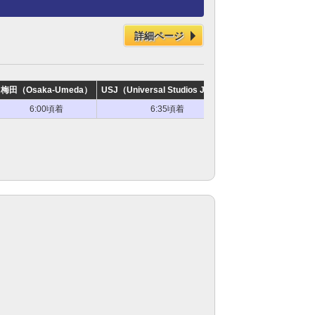
詳細ページ
梅田（Osaka-Umeda）
USJ（Universal Studios Japan）
三宮（Kobe-Sann
6:00頃着
6:35頃着
7:00頃着