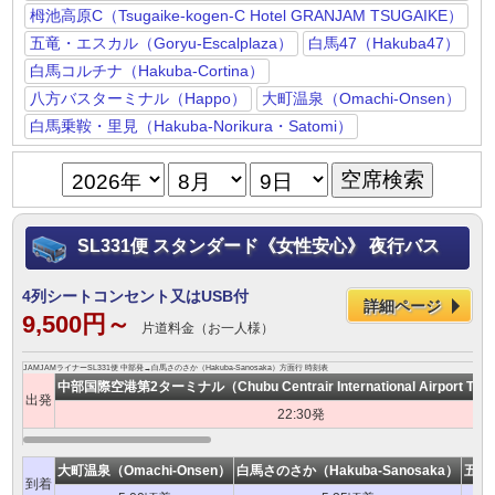
栂池高原C（Tsugaike-kogen-C Hotel GRANJAM TSUGAIKE）
五竜・エスカル（Goryu-Escalplaza）
白馬47（Hakuba47）
白馬コルチナ（Hakuba-Cortina）
八方バスターミナル（Happo）
大町温泉（Omachi-Onsen）
白馬乗鞍・里見（Hakuba-Norikura・Satomi）
SL331便 スタンダード《女性安心》 夜行バス
4列シートコンセント又はUSB付
詳細ページ
9,500円～
片道料金（お一人様）
JAMJAMライナーSL331便 中部発→白馬さのさか（Hakuba-Sanosaka）方面行 時刻表
中部国際空港第2ターミナル（Chubu Centrair International Airport Term
出発
22:30発
大町温泉（Omachi-Onsen）
白馬さのさか（Hakuba-Sanosaka）
五竜・
到着