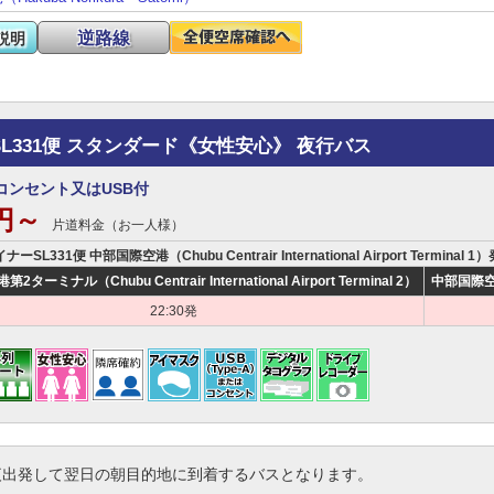
逆路線
説明
SL331便 スタンダード《女性安心》 夜行バス
コンセント又はUSB付
0円～
片道料金（お一人様）
ナーSL331便 中部国際空港（Chubu Centrair International Airport Termi
ターミナル（Chubu Centrair International Airport Terminal 2）
中部国際空港（C
22:30発
夜出発して翌日の朝目的地に到着するバスとなります。