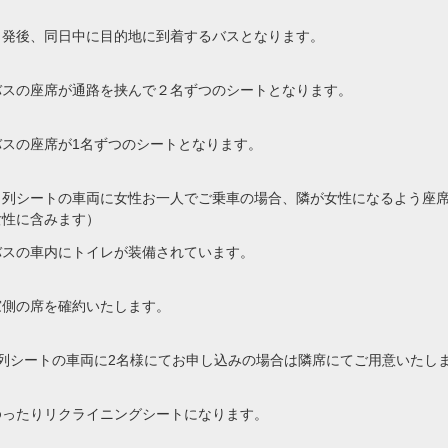
出発後、同日中に目的地に到着するバスとなります。
バスの座席が通路を挟んで２名ずつのシートとなります。
バスの座席が1名ずつのシートとなります。
４列シートの車両に女性お一人でご乗車の場合、隣が女性になるよう座
女性に含みます）
バスの車内にトイレが装備されています。
窓側の席を確約いたします。
4列シートの車両に2名様にてお申し込みの場合は隣席にてご用意いたし
ゆったりリクライニングシートになります。