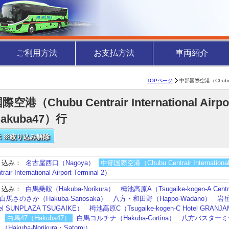
ご利用方法
お支払方法
車両紹介
TOPページ
中部国際空港（Chubu Cen
空港（Chubu Centrair International Airp
Hakuba47）行
 ※絞り込み解除
り込み：
名古屋西口（Nagoya）
中部国際空港（Chubu Centrair International A
air International Airport Terminal 2）
り込み：
白馬乗鞍（Hakuba-Norikura）
栂池高原A（Tsugaike-kogen-A Centra
白馬さのさか（Hakuba-Sanosaka）
八方・和田野（Happo-Wadano）
岩岳
tel SUNPLAZA TSUGAIKE）
栂池高原C（Tsugaike-kogen-C Hotel GRANJ
）
白馬47（Hakuba47）
白馬コルチナ（Hakuba-Cortina）
八方バスターミナ
akuba-Norikura・Satomi）