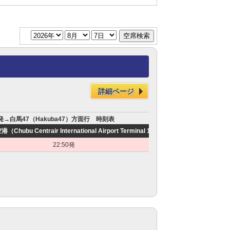
詳細ページ
nal 1）発→白馬47（Hakuba47）方面行 時刻表
hubu Centrair International Airport Terminal 1）
名古屋西口（Nagoya）
22:50発
24:00発