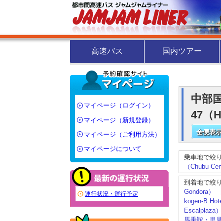
高速バス
国内ツアー
中部国際
マイページ（ログイン）
47（
マイページ（新規登録）
全便表示
マイページ（ご利用方法）
マイページについて
乗車地で絞
（Chubu Centr
到着地で絞
Gondora）
運行状況・運行予定
kogen-B Ho
Escalplaza
馬乗鞍・里見（H