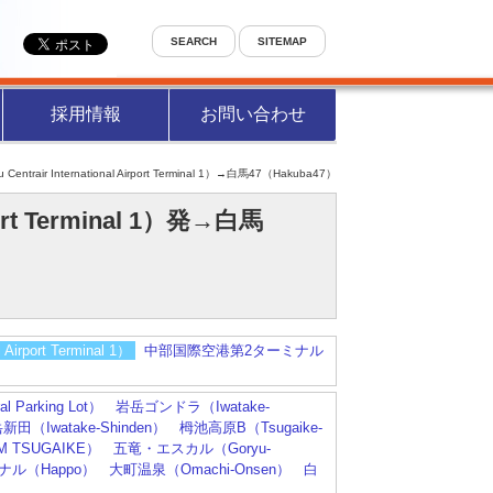
SEARCH
SITEMAP
採用情報
お問い合わせ
trair International Airport Terminal 1）→白馬47（Hakuba47）
ort Terminal 1）発→白馬
irport Terminal 1）
中部国際空港第2ターミナル
l Parking Lot）
岩岳ゴンドラ（Iwatake-
新田（Iwatake-Shinden）
栂池高原B（Tsugaike-
AM TSUGAIKE）
五竜・エスカル（Goryu-
ル（Happo）
大町温泉（Omachi-Onsen）
白