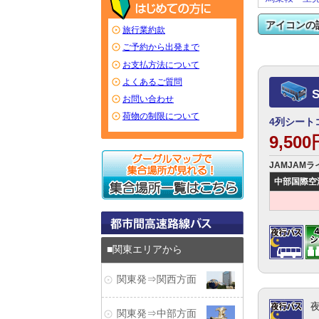
アイコンの
旅行業約款
ご予約から出発まで
お支払方法について
よくあるご質問
お問い合わせ
荷物の制限について
4列シート
9,50
JAMJAMライ
中部国際空港第2
関東エリアから
関東発⇒関西方面
関東発⇒中部方面