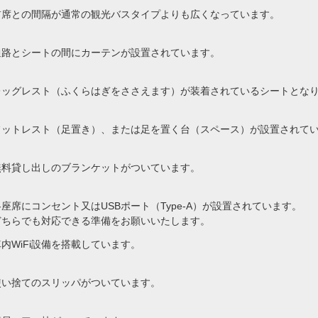
前席との間隔が通常の観光バスタイプよりも広くなっています。
通路とシートの間にカーテンが設置されています。
レッグレスト（ふくらはぎをささえます）が装着されているシートとな
フットレスト（足置き）、または足を置く台（スペース）が設置されて
無料貸し出しのブランケットがついています。
各座席にコンセント又はUSBポート（Type-A）が設置されています。
どちらでも対応できる準備をお願いいたします。
車内WiFi設備を搭載しています。
使い捨てのスリッパがついています。