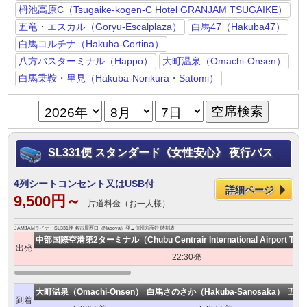
栂池高原C（Tsugaike-kogen-C Hotel GRANJAM TSUGAIKE）
五竜・エスカル（Goryu-Escalplaza）
白馬47（Hakuba47）
白馬コルチナ（Hakuba-Cortina）
八方バスターミナル（Happo）
大町温泉（Omachi-Onsen）
白馬乗鞍・里見（Hakuba-Norikura・Satomi）
SL331便 スタンダード《女性安心》 夜行バス
4列シートコンセント又はUSB付
詳細ページ
9,500円～
片道料金（お一人様）
JAMJAMライナーSL331便 名古屋西口（Nagoya）発→信州方面行 時刻表
中部国際空港第2ターミナル（Chubu Centrair International Airport Term
出発
22:30発
大町温泉（Omachi-Onsen）
白馬さのさか（Hakuba-Sanosaka）
五竜・
到着