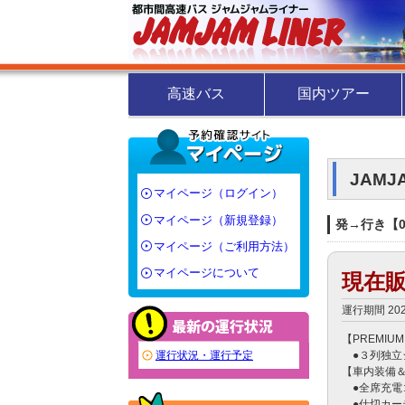
高速バス
国内ツアー
JAM
マイページ（ログイン）
マイページ（新規登録）
発→行き【00
マイページ（ご利用方法）
マイページについて
現在
運行期間 20
【PREMIUM
　●３列独立
運行状況・運行予定
【車内装備＆
　●全席充電
　●仕切カー