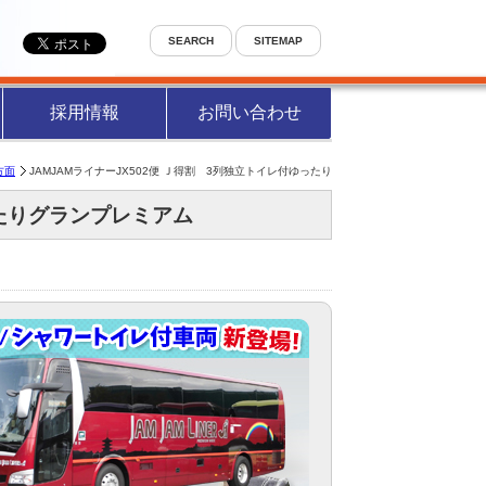
SEARCH
SITEMAP
採用情報
お問い合わせ
方面
JAMJAMライナーJX502便 Ｊ得割 3列独立トイレ付ゆったり
ったりグランプレミアム