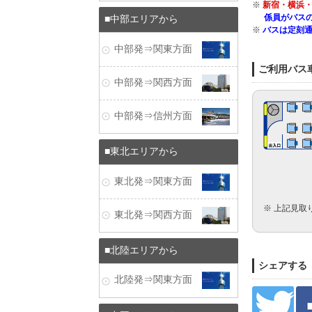
※
新宿・横浜・
係員がバス
中部エリアから
※
バスは定刻
中部発⇒関東方面
ご利用バス
中部発⇒関西方面
中部発⇒信州方面
東北エリアから
東北発⇒関東方面
※ 上記見取
東北発⇒関西方面
北陸エリアから
シェアする
北陸発⇒関東方面