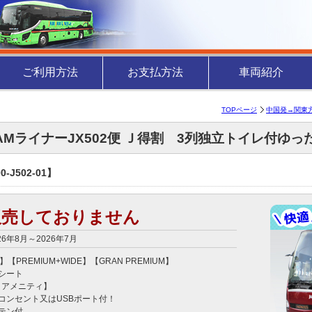
ご利用方法
お支払方法
車両紹介
TOPページ
中国発→関東
JAMライナーJX502便 Ｊ得割 3列独立トイレ付ゆ
-J502-01】
販売しておりません
26年8月～2026年7月
】【PREMIUM+WIDE】【GRAN PREMIUM】

シート

アメニティ】

コンセント又はUSBポート付！

テン付
