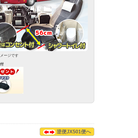
メージです
付
逆便JX501便へ