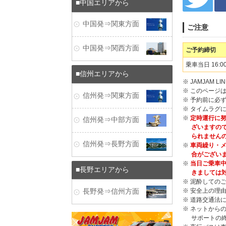
中国エリアから
中国発⇒関東方面
ご注意
中国発⇒関西方面
ご予約締切
乗車当日 16:0
信州エリアから
※ JAMJAM
※ このページ
信州発⇒関東方面
※ 予約前に必
※ タイムラグ
※
定時運行に努
信州発⇒中部方面
ざいますの
られません
信州発⇒長野方面
※
車両繰り・メ
合がござい
※
当日ご乗車中
長野エリアから
きましては
※ 泥酔しての
※ 安全上の理
長野発⇒信州方面
※ 道路交通法
※ ネットからの
サポートの