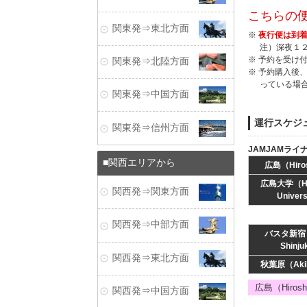
こちらの
関東発⇒東北方面
※
夜行便は到着
注）深夜１
※ 予約を受け
関東発⇒北陸方面
※ 予約購入後
っている場
関東発⇒中国方面
運行スケジ
関東発⇒信州方面
JAMJAMライ
関西エリアから
広島（Hiro
広島大学（Hir
関西発⇒関東方面
Univer
関西発⇒中部方面
バスタ新宿（
Shinj
関西発⇒東北方面
秋葉原（Akih
広島（Hiro
関西発⇒中国方面