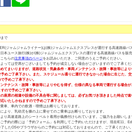
0まで
 LINER(ジャムジャムライナー)は(株)ジャムジャムエクスプレスが運行する高速路線
は日本ユース旅行(株)が(株)ジャムジャムエクスプレスの運行する高速路線バスを販
ずこちらの
注意事項のページ
をお読みいただき、ご同意のうえご予約ください。
によっては空席がございましても予約が成立しない場合がございますのでご了承くだ
めてまいりますが、道路状況・気象条件・車両メンテナンス・故障・事故等により
で予めご了承下さい。また、スケジュール通りに運行できなかった場合に生じた、交
ので予めご了承下さい。
ンテナンス・故障・事故等によりやむを得ず、仕様の異なる車両で運行する場合が
ますので予めご了承下さい。
の座席の相違や設備の不具合等に関しましては、必ずお気づき頂きました時点で速
対応いたしかねますので予めご了承下さい。
ご乗車、車内での飲酒・喫煙はお断りしております。
由により、乳幼児を膝の上に乗せてのご乗車はお断りしております。
により高速道路上のシートベルト着用が義務付けられています。ご協力をお願いしま
ご予約の際には「予約フォーム」を利用してご予約いただけますが、現在IE11、Edge、
終了したOSやブラウザからのご予約には対応しておりませんので、ご了承ください