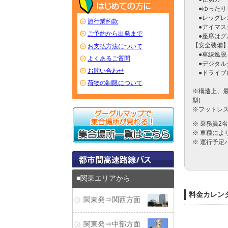
　●ゆったり
　●レッグレ
旅行業約款
　●アイマス
ご予約から出発まで
　●座席はグ
【安全装備】
お支払方法について
　●車線逸脱
よくあるご質問
　●デジタル
お問い合わせ
　●ドライブ
荷物の制限について
※構造上、最
型)　

※フットレ
※ 乗務員2
※ 車種に
※ 運行予定
関東エリアから
料金カレン
関東発⇒関西方面
関東発⇒中部方面