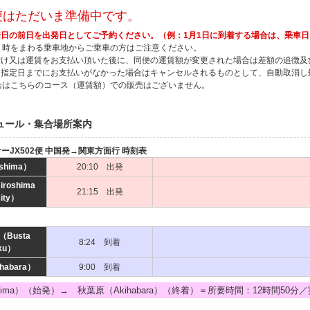
便はただいま準備中です。
日の前日を出発日としてご予約ください。（例：1月1日に到着する場合は、乗車日は
２時をまわる乗車地からご乗車の方はご注意ください。
付け又は運賃をお支払い頂いた後に、同便の運賃額が変更された場合は差額の追徴及
、指定日までにお支払いがなかった場合はキャンセルされるものとして、自動取消
合はこちらのコース（運賃額）での販売はございません。
ュール・集合場所案内
ナーJX502便 中国発→関東方面行 時刻表
shima）
20:10 出発
oshima
21:15 出発
sity）
Busta
8:24 到着
uku）
abara）
9:00 到着
shima）（始発）→ 秋葉原（Akihabara）（終着）＝所要時間：12時間50分