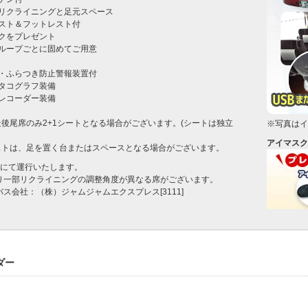
リクライニングと足元スペース

スト＆フットレスト付

クをプレゼント

ループごとに固めてご用意



・ふらつき防止警報装置付

タコグラフ装備

レコーダー装備

後尾席のみ2+1シートとなる場合がございます。(シートは独立
※写真はイ
アイマスク
ストは、足を置く台またはスペースとなる場合がございます。
名にて運行いたします。
より一部リクライニングの調整角度が異なる席がございます。
バス会社：（株）ジャムジャムエクスプレス[3111]
ダー