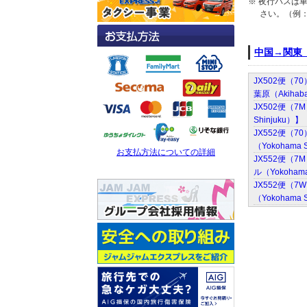
※ 夜行バスは
さい。（例：
中国→関東
JX502便（7
葉原（Akihab
JX502便（7
Shinjuku）
JX552便（7
（Yokohama
お支払方法についての詳細
JX552便（7
ル（Yokoham
JX552便（7
（Yokohama