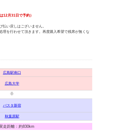
12月31日で予約）
び払い戻しはございません。
し処理を行わせて頂きます。再度購入希望で残席が無くな
広島駅南口
広島大学
バスタ新宿
秋葉原駅
／実走距離：約830km