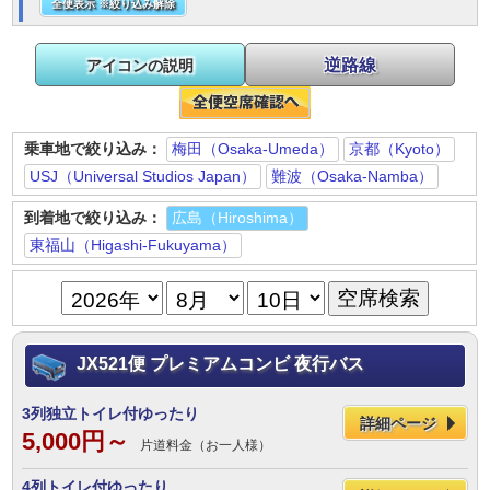
全便表示 ※絞り込み解除
逆路線
アイコンの説明
乗車地で絞り込み：
梅田（Osaka-Umeda）
京都（Kyoto）
USJ（Universal Studios Japan）
難波（Osaka-Namba）
到着地で絞り込み：
広島（Hiroshima）
東福山（Higashi-Fukuyama）
JX521便 プレミアムコンビ 夜行バス
3列独立トイレ付ゆったり
詳細ページ
5,000円～
片道料金（お一人様）
4列トイレ付ゆったり