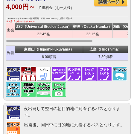
詳細ページ
4,000円～
片道料金（お一人様）
JAMJAMライナーJX521便 関西発→広島（Hiroshima）方面行 時刻表
※ 7月1日からのスケジュール
USJ（Universal Studios Japan）
難波（Osaka-Namba）
梅田（Osak
出発
22:45発
23:15発
23:
東福山（Higashi-Fukuyama）
広島（Hiroshima）
到着
6:00頃着
7:30頃着
夜出発して翌日の朝目的地に到着するバスとなりま
す。
出発後、同日中に目的地に到着するバスとなります。