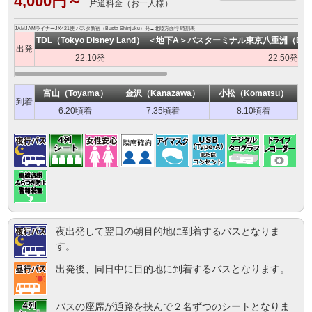
4,000円～
片道料金（お一人様）
JAMJAMライナーJX421便 バスタ新宿（Busta Shinjuku）発→北陸方面行 時刻表
TDL（Tokyo Disney Land）
＜地下A＞バスターミナル東京八重洲（Bus Termi
出発
22:10発
22:50発
富山（Toyama）
金沢（Kanazawa）
小松（Komatsu）
到着
6:20頃着
7:35頃着
8:10頃着
夜出発して翌日の朝目的地に到着するバスとなりま
す。
出発後、同日中に目的地に到着するバスとなります。
バスの座席が通路を挟んで２名ずつのシートとなりま