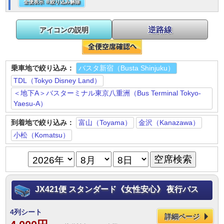
全便表示 ※絞り込み解除
逆路線
アイコンの説明
乗車地で絞り込み：
バスタ新宿（Busta Shinjuku）
TDL（Tokyo Disney Land）
＜地下A＞バスターミナル東京八重洲（Bus Terminal Tokyo-
Yaesu-A）
到着地で絞り込み：
富山（Toyama）
金沢（Kanazawa）
小松（Komatsu）
JX421便 スタンダード《女性安心》 夜行バス
4列シート
詳細ページ