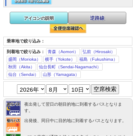
全便表示 ※絞り込み解除
逆路線
アイコンの説明
乗車地で絞り込み：
到着地で絞り込み：
青森（Aomori）
弘前（Hirosaki）
盛岡（Morioka）
横手（Yokote）
福島（Fukushima）
秋田（Akita）
仙台長町（Sendai-Nagamachi）
仙台（Sendai）
山形（Yamagata）
夜出発して翌日の朝目的地に到着するバスとなりま
す。
出発後、同日中に目的地に到着するバスとなります。