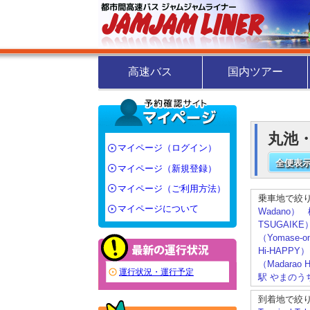
高速バス
国内ツアー
丸池・
マイページ（ログイン）
全便表示
マイページ（新規登録）
マイページ（ご利用方法）
乗車地で絞
マイページについて
Wadano）
TSUGAIKE
（Yomase-o
Hi-HAPPY）
（Madarao H
運行状況・運行予定
駅 やまのうち
到着地で絞