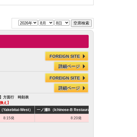
FOREIGN SITE
詳細ページ
FOREIGN SITE
詳細ページ
ナー】方面行 時刻表
乗換え】
akebitai-West）
一ノ瀬B（Ichinose-B Restaurant Hi-HAPPY）
一ノ瀬A（Ic
8:15発
8:20発