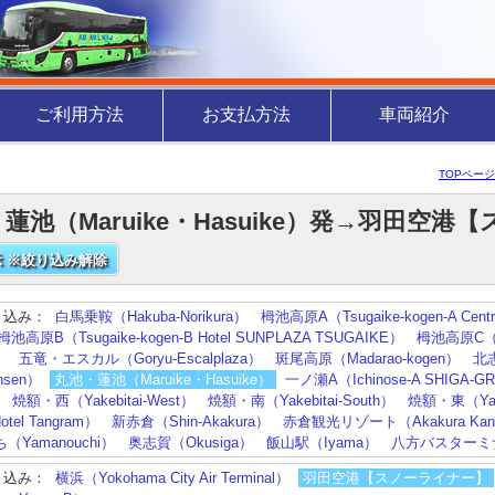
ご利用方法
お支払方法
車両紹介
TOPページ
蓮池（Maruike・Hasuike）発→羽田
 ※絞り込み解除
り込み：
白馬乗鞍（Hakuba-Norikura）
栂池高原A（Tsugaike-kogen-A Centra
栂池高原B（Tsugaike-kogen-B Hotel SUNPLAZA TSUGAIKE）
栂池高原C（Tsu
）
五竜・エスカル（Goryu-Escalplaza）
斑尾高原（Madarao-kogen）
北志
nsen）
丸池・蓮池（Maruike・Hasuike）
一ノ瀬A（Ichinose-A SHIGA-G
焼額・西（Yakebitai-West）
焼額・南（Yakebitai-South）
焼額・東（Yake
otel Tangram）
新赤倉（Shin-Akakura）
赤倉観光リゾート（Akakura Kanko
（Yamanouchi）
奥志賀（Okusiga）
飯山駅（Iyama）
八方バスターミナ
り込み：
横浜（Yokohama City Air Terminal）
羽田空港【スノーライナー】