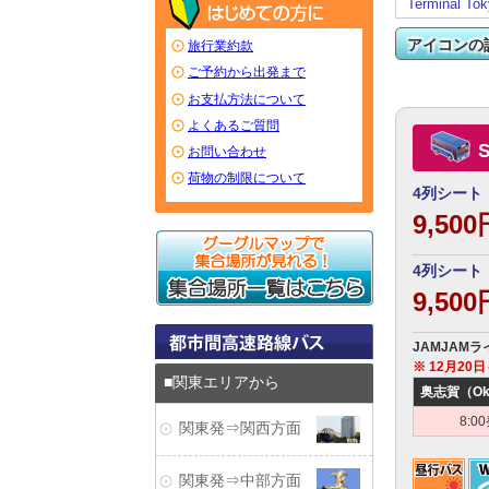
Terminal To
アイコンの
旅行業約款
ご予約から出発まで
お支払方法について
よくあるご質問
お問い合わせ
荷物の制限について
4列シート
9,50
4列シート
9,50
JAMJAMラ
※ 12月2
関東エリアから
奥志賀（Oku
8:0
関東発⇒関西方面
関東発⇒中部方面