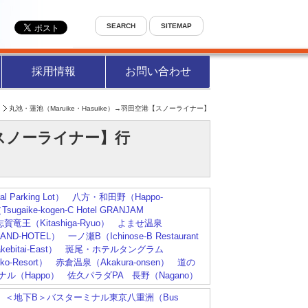
SEARCH
SITEMAP
採用情報
お問い合わせ
丸池・蓮池（Maruike・Hasuike）→羽田空港【スノーライナー】
空港【スノーライナー】行
l Parking Lot）
八方・和田野（Happo-
gaike-kogen-C Hotel GRANJAM
賀竜王（Kitashiga-Ryuo）
よませ温泉
RAND-HOTEL）
一ノ瀬B（Ichinose-B Restaurant
bitai-East）
斑尾・ホテルタングラム
-Resort）
赤倉温泉（Akakura-onsen）
道の
ル（Happo）
佐久パラダPA
長野（Nagano）
＜地下B＞バスターミナル東京八重洲（Bus