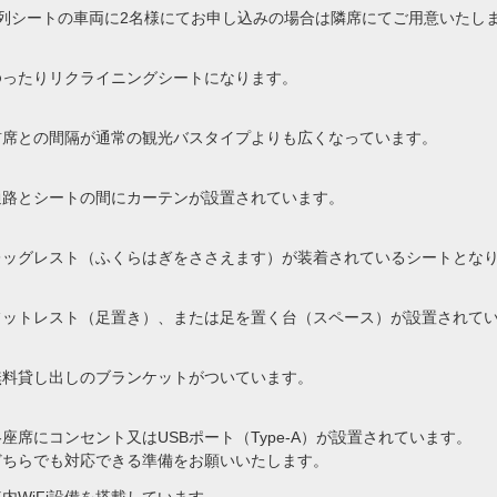
4列シートの車両に2名様にてお申し込みの場合は隣席にてご用意いたし
ゆったりリクライニングシートになります。
前席との間隔が通常の観光バスタイプよりも広くなっています。
通路とシートの間にカーテンが設置されています。
レッグレスト（ふくらはぎをささえます）が装着されているシートとな
フットレスト（足置き）、または足を置く台（スペース）が設置されて
無料貸し出しのブランケットがついています。
各座席にコンセント又はUSBポート（Type-A）が設置されています。
どちらでも対応できる準備をお願いいたします。