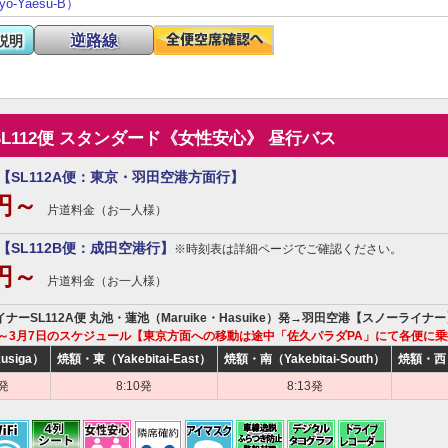
kyo-Yaesu-B）
逆路線
説明
SL112便 スタンダード《女性安心》 昼行バス
【SL112A便：東京・羽田空港方面行】
0円～
片道料金（お一人様）
【SL112B便：成田空港行】
※時刻表は詳細ページでご確認ください。
0円～
片道料金（お一人様）
イナーSL112A便 丸池・蓮池（Maruike・Hasuike）発→羽田空港【スノーライ
0日～3月7日のスケジュール【東京方面への移動は途中「佐久パラダPA」にて各便に
siga）
焼額・東（Yakebitai-East）
焼額・南（Yakebitai-South）
焼額・西（Y
0発
8:10発
8:13発