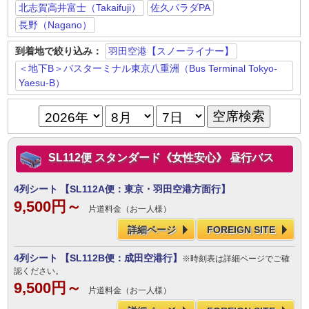
北志賀高井富士（Takaifuji）
佐久パラダPA
長野（Nagano）
到着地で絞り込み：
羽田空港【スノーライナー】
＜地下B＞バスターミナル東京八重洲（Bus Terminal Tokyo-
Yaesu-B）
SL112便 スタンダード《女性安心》 昼行バス
4列シート
【SL112A便：東京・羽田空港方面行】
9,500円～
片道料金（お一人様）
詳細ページ
FOREIGN SITE
4列シート
【SL112B便：成田空港行】
※時刻表は詳細ページでご確
認ください。
9,500円～
片道料金（お一人様）