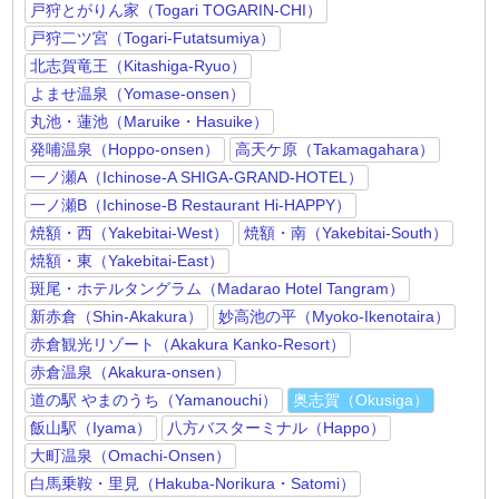
戸狩とがりん家（Togari TOGARIN-CHI）
戸狩二ツ宮（Togari-Futatsumiya）
北志賀竜王（Kitashiga-Ryuo）
よませ温泉（Yomase-onsen）
丸池・蓮池（Maruike・Hasuike）
発哺温泉（Hoppo-onsen）
高天ケ原（Takamagahara）
一ノ瀬A（Ichinose-A SHIGA-GRAND-HOTEL）
一ノ瀬B（Ichinose-B Restaurant Hi-HAPPY）
焼額・西（Yakebitai-West）
焼額・南（Yakebitai-South）
焼額・東（Yakebitai-East）
斑尾・ホテルタングラム（Madarao Hotel Tangram）
新赤倉（Shin-Akakura）
妙高池の平（Myoko-Ikenotaira）
赤倉観光リゾート（Akakura Kanko-Resort）
赤倉温泉（Akakura-onsen）
道の駅 やまのうち（Yamanouchi）
奥志賀（Okusiga）
飯山駅（Iyama）
八方バスターミナル（Happo）
大町温泉（Omachi-Onsen）
白馬乗鞍・里見（Hakuba-Norikura・Satomi）