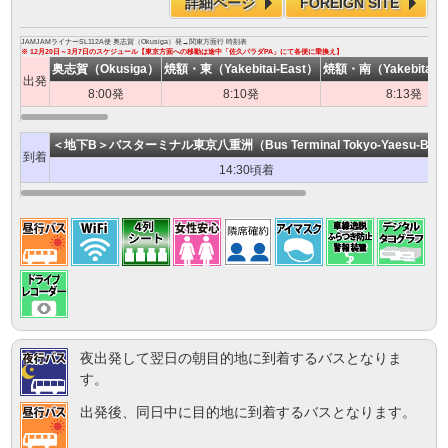
詳細ページ
FOREIGN SITE
JAMJAMライナーSL112A便 奥志賀（Okusiga）発→関東方面行 時刻表
※ 12月20日～3月7日のスケジュール【東京方面への移動は途中「佐久パラダPA」にて各便に乗換え】
奥志賀（Okusiga）
焼額・東（Yakebitai-East）
焼額・南（Yakebitai-S
出発
8:00発
8:10発
8:13発
＜地下B＞バスターミナル東京八重洲（Bus Terminal Tokyo-Yaesu-B）
到着
14:30頃着
夜出発して翌日の朝目的地に到着するバスとなりま
す。
出発後、同日中に目的地に到着するバスとなります。