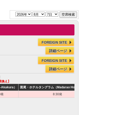
FOREIGN SITE
詳細ページ
FOREIGN SITE
詳細ページ
表
乗換え】
-Akakura）
斑尾・ホテルタングラム（Madarao Hotel Tangram）
斑尾高原（Ma
0発
8:30発