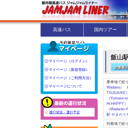
高速バス
国内ツアー
飯山
マイページ（ログイン）
全便表示
マイページ（新規登録）
マイページ（ご利用方法）
乗車地で絞
マイページについて
Wadano）
TSUGAIKE
（Yomase-o
Hi-HAPPY）
（Madarao H
運行状況・運行予定
駅 やまのうち
到着地で絞