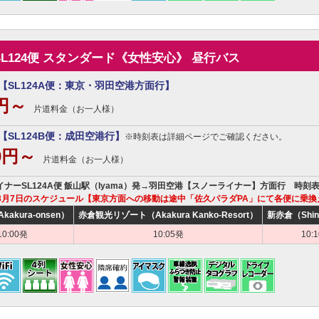
SL124便 スタンダード《女性安心》 昼行バス
【SL124A便：東京・羽田空港方面行】
0円～
片道料金（お一人様）
【SL124B便：成田空港行】
※時刻表は詳細ページでご確認ください。
00円～
片道料金（お一人様）
ライナーSL124A便 飯山駅（Iyama）発→羽田空港【スノーライナー】方面行 時刻
～3月7日のスケジュール【東京方面への移動は途中「佐久パラダPA」にて各便に乗換
akura-onsen）
赤倉観光リゾート（Akakura Kanko-Resort）
新赤倉（Shin
10:00発
10:05発
10: