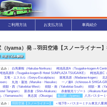
ご利用方法
お支払方法
車両紹介
駅（Iyama）発→羽田空港【スノーライナー
 ※絞り込み解除
り込み：
白馬乗鞍（Hakuba-Norikura）
栂池高原A（Tsugaike-kogen-A Centra
栂池高原B（Tsugaike-kogen-B Hotel SUNPLAZA TSUGAIKE）
栂池高原C（Tsu
）
五竜・エスカル（Goryu-Escalplaza）
斑尾高原（Madarao-kogen）
北志
nsen）
丸池・蓮池（Maruike・Hasuike）
一ノ瀬A（Ichinose-A SHIGA-G
焼額・西（Yakebitai-West）
焼額・南（Yakebitai-South）
焼額・東（Yake
otel Tangram）
新赤倉（Shin-Akakura）
赤倉観光リゾート（Akakura Kanko
（Yamanouchi）
奥志賀（Okusiga）
飯山駅（Iyama）
八方バスターミナ
り込み：
羽田空港【スノーライナー】
＜地下B＞バスターミナル東京八重洲（Bus T