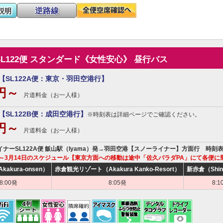
逆路線
説明
SL122便 スタンダード《女性安心》 昼行バス
【SL122A便：東京・羽田空港行】
0円～
片道料金（お一人様）
【SL122B便：成田空港行】
※時刻表は詳細ページでご確認ください。
0円～
片道料金（お一人様）
ライナーSL122A便 飯山駅（Iyama）発→羽田空港【スノーライナー】方面行 時刻
0日～3月14日のスケジュール【東京方面への移動は途中「佐久パラダPA」にて各便に
akura-onsen）
赤倉観光リゾート（Akakura Kanko-Resort）
新赤倉（Shin
8:00発
8:05発
8:1