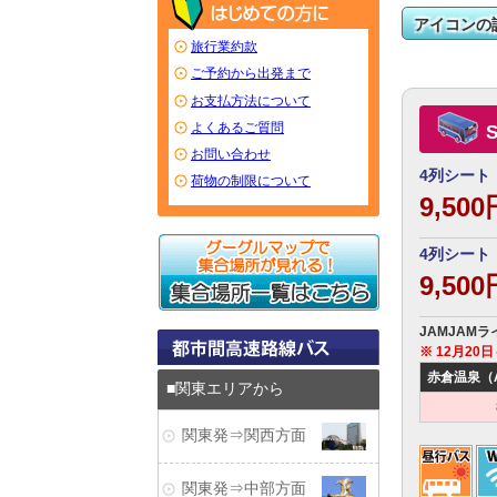
アイコンの
旅行業約款
ご予約から出発まで
お支払方法について
よくあるご質問
お問い合わせ
4列シート
荷物の制限について
9,50
4列シート
9,50
JAMJAM
※ 12月2
赤倉温泉（Ak
関東エリアから
関東発⇒関西方面
関東発⇒中部方面