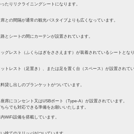
ゆったりリクライニングシートになります。
前席との間隔が通常の観光バスタイプよりも広くなっています。
通路とシートの間にカーテンが設置されています。
レッグレスト（ふくらはぎをささえます）が装着されているシートとな
フットレスト（足置き）、または足を置く台（スペース）が設置されて
無料貸し出しのブランケットがついています。
各座席にコンセント又はUSBポート（Type-A）が設置されています。
どちらでも対応できる準備をお願いいたします。
車内WiFi設備を搭載しています。
使い捨てのスリッパがついています。