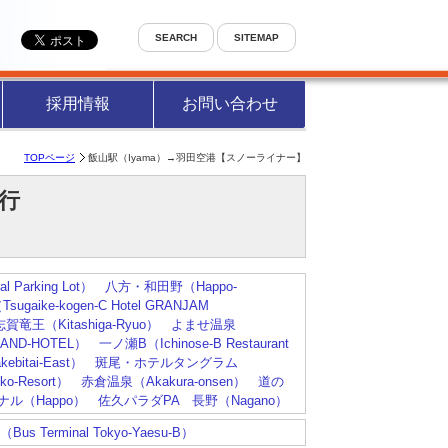
SEARCH
SITEMAP
採用情報
お問い合わせ
TOPページ
飯山駅（Iyama）→羽田空港【スノーライナー】
】行
l Parking Lot）
八方・和田野（Happo-
gaike-kogen-C Hotel GRANJAM
賀竜王（Kitashiga-Ryuo）
よませ温泉
RAND-HOTEL）
一ノ瀬B（Ichinose-B Restaurant
bitai-East）
斑尾・ホテルタングラム
-Resort）
赤倉温泉（Akakura-onsen）
道の
ル（Happo）
佐久パラダPA
長野（Nagano）
erminal Tokyo-Yaesu-B）