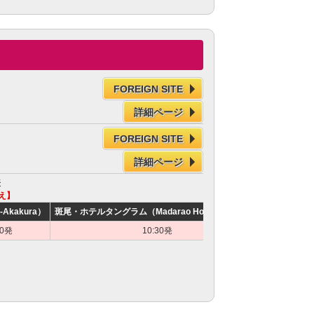
FOREIGN SITE
詳細ページ
FOREIGN SITE
詳細ページ
表
え】
-Akakura）
斑尾・ホテルタングラム（Madarao Hotel Tangram）
斑尾高原（Ma
10発
10:30発