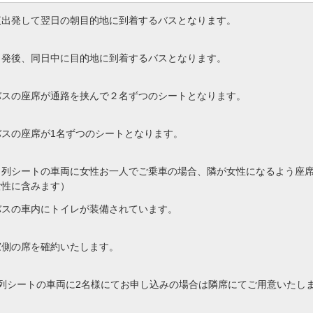
夜出発して翌日の朝目的地に到着するバスとなります。
出発後、同日中に目的地に到着するバスとなります。
バスの座席が通路を挟んで２名ずつのシートとなります。
バスの座席が1名ずつのシートとなります。
４列シートの車両に女性お一人でご乗車の場合、隣が女性になるよう座
女性に含みます）
バスの車内にトイレが装備されています。
窓側の席を確約いたします。
4列シートの車両に2名様にてお申し込みの場合は隣席にてご用意いたし