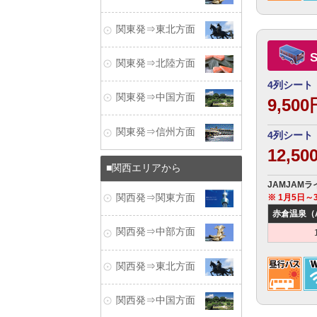
関東発⇒東北方面
関東発⇒北陸方面
4列シート
関東発⇒中国方面
9,50
関東発⇒信州方面
4列シート
12,5
関西エリアから
JAMJAM
※ 1月5日
関西発⇒関東方面
赤倉温泉（Ak
関西発⇒中部方面
関西発⇒東北方面
関西発⇒中国方面