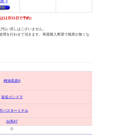
席
○
予約
12月31日で予約）
び払い戻しはございません。
し処理を行わせて頂きます。再度購入希望で残席が無くな
栂池高原A
岩岳ゴンドラ
方バスターミナル
白馬47