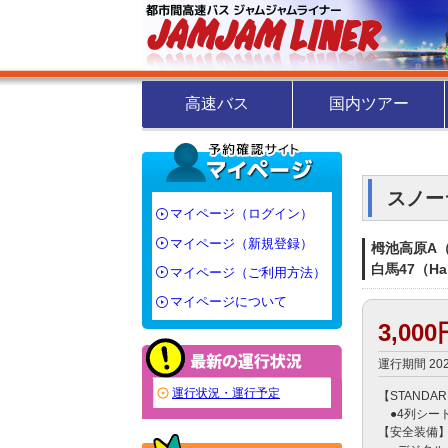
高速バス
国内ツアー
スノー
マイページ（ログイン）
マイページ（新規登録）
栂池高原A（T
白馬47（Ha
マイページ（ご利用方法）
マイページについて
3,00
運行期間 20
運行状況・運行予定
【STANDAR
　●4列シート
【安全装備】