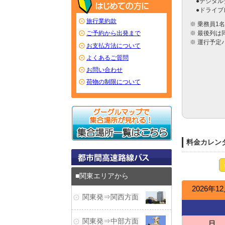
　●デジタル
　●ドライブ
旅行業約款
※ 乗務員1
※ 最後列は
ご予約から出発まで
※ 運行予定
お支払方法について
よくあるご質問
お問い合わせ
荷物の制限について
料金カレン
関東エリアから
2026年1
関東発⇒関西方面
関東発⇒中部方面
日