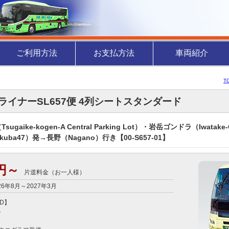
ご利用方法
お支払方法
車両紹介
T
ライナーSL657便 4列シートスタンダード
sugaike-kogen-A Central Parking Lot）・岩岳ゴンドラ（Iwa
kuba47）発→長野（Nagano）行き【00-S657-01】
0円～
片道料金（お一人様）
26年8月～2027年3月
D】




