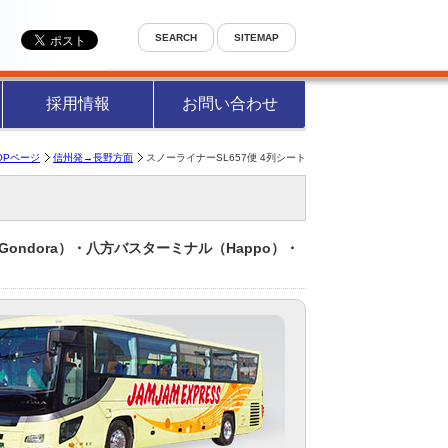
SEARCH
SITEMAP
採用情報
お問い合わせ
OPページ
信州発→長野方面
スノーライナーSL657便 4列シート
take-Gondora）・八方バスターミナル（Happo）・