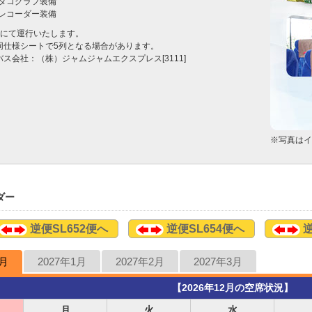
タコグラフ装備

レコーダー装備
名にて運行いたします。
同仕様シートで5列となる場合があります。
バス会社：（株）ジャムジャムエクスプレス[3111]
※写真はイ
ダー
逆便SL652便へ
逆便SL654便へ
逆
2月
2027年1月
2027年2月
2027年3月
【2026年12月の空席状況】
月
火
水