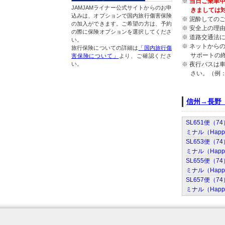
※
当日ご乗車中
JAMJAMライナー公式サイトからのお申
きましては
込みは、オプションで国内旅行傷害保険
※ 泥酔しての
の加入ができます。ご希望の方は、予約
※ 安全上の理
の際に保険オプションを選択してくださ
※ 道路交通法
い。
※ ネットからの
旅行保険についての詳細は
「国内旅行傷
サポートの
害保険について」
より、ご確認くださ
※ 夜行バスは
い。
さい。（例：
信州→長野
SL651便（7
ミナル（Happ
SL653便（7
ミナル（Happ
SL655便（7
ミナル（Happ
SL657便（7
ミナル（Happ