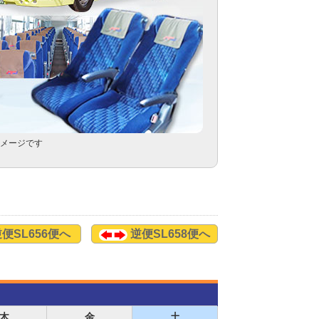
メージです
便SL656便へ
逆便SL658便へ
木
金
土