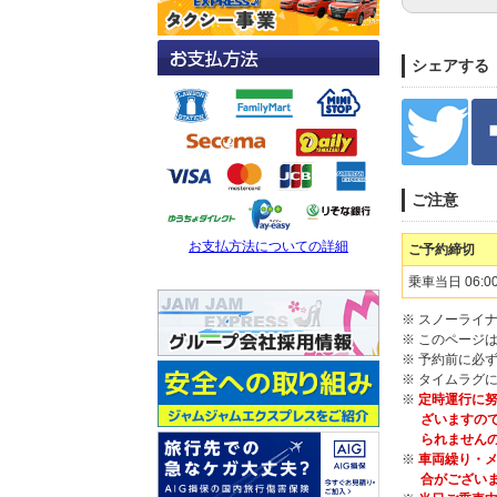
シェアする
ご注意
お支払方法についての詳細
ご予約締切
乗車当日 06:0
※ スノーライ
※ このページ
※ 予約前に必
※ タイムラグ
※
定時運行に努
ざいますの
られません
※
車両繰り・メ
合がござい