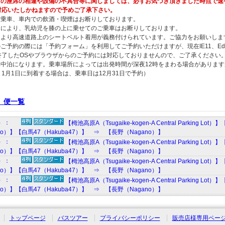
の座席の相違や設備の不具合等に関しましては、必ずお気づき頂きました時点で速
対応いたしかねますので予めご了承下さい。
ご乗車、車内での飲酒・喫煙はお断りしております。
由により、乳幼児を膝の上に乗せてのご乗車はお断りしております。
により高速道路上のシートベルト着用が義務付けられています。ご協力をお願いしま
ご予約の際には「予約フォーム」を利用してご予約いただけますが、現在IE11、Edge、
終了したOSやブラウザからのご予約には対応しておりませんので、ご了承ください
車中泊になります。乗車場所によっては出発時間が深夜12時をまわる場合がありま
1月1日に到着する場合は、乗車日は12月31日で予約）
 便一覧
4）：
【栂池高原A（Tsugaike-kogen-A Central Parking 
o）】【白馬47（Hakuba47）】 ⇒ 【長野（Nagano）】
4）：
【栂池高原A（Tsugaike-kogen-A Central Parking 
o）】【白馬47（Hakuba47）】 ⇒ 【長野（Nagano）】
4）：
【栂池高原A（Tsugaike-kogen-A Central Parking 
o）】【白馬47（Hakuba47）】 ⇒ 【長野（Nagano）】
4）：
【栂池高原A（Tsugaike-kogen-A Central Parking 
o）】【白馬47（Hakuba47）】 ⇒ 【長野（Nagano）】
トップページ
バスツアー
プライバシーポリシー
販売店様専用ペー