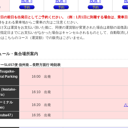
残
席
○
残
席
○
残
席
○
残
予約
予約
予約
日の前日を出発日としてご予約ください。（例：1月1日に到着する場合は、乗車日は
2時をまわる乗車地からご乗車の方はご注意ください。
付け又は運賃をお支払い頂いた後に、同便の運賃額が変更された場合は差額の追徴及
、指定日までにお支払いがなかった場合はキャンセルされるものとして、自動取消
合はこちらのコース（運賃額）での販売はございません。
ュール・集合場所案内
ナーSL657便 信州発→長野方面行 時刻表
ugaike-
ral Parking
16:00 出発
）
watake-
16:10 出発
ra）
ーミナル
16:20 出発
八
po）
uba47）
16:35 出発