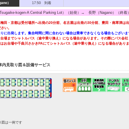
gano）
17:50 到着
ugaike-kogen-A Central Parking Lot）（始発）→ 長野（Naga
梅田・京都は受付場所へ出発の20分前、名古屋は出発の30分前、豊田・南草津は出
ださい。
通りに出発します。集合時間に間に合わない場合は乗車できなくなる場合もございま
お台場までシャトルバス（途中乗り換え）になる場合があります。その際にバス会社
着はお台場や千曲川さかきPAにてシャトルバス（途中乗り換え）になる場合があり
車内見取り図＆設備サービス
り図は一例です