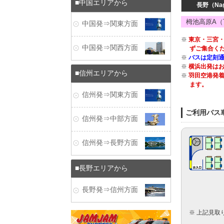
中国エリアから
長野（Na
栂池高原A（Ts
中国発⇒関東方面
※
東京・三宮・
中国発⇒関西方面
ずご集合く
※
バスは定刻
※
横浜出発は
信州エリアから
※
羽田空港発
ます。
信州発⇒関東方面
ご利用バス
信州発⇒中部方面
信州発⇒長野方面
長野エリアから
長野発⇒信州方面
※ 上記見取