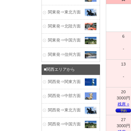
関東発⇒東北方面
関東発⇒北陸方面
6
関東発⇒中国方面
-
関東発⇒信州方面
13
関西エリアから
-
関西発⇒関東方面
20
関西発⇒中部方面
3000
円
残
席
○
関西発⇒東北方面
予約
27
関西発⇒中国方面
3000
円