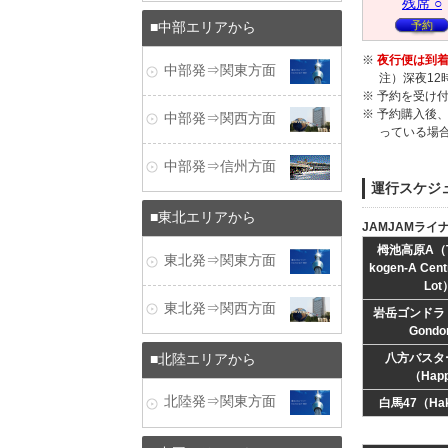
残
席
○
予約
中部エリアから
※
夜行便は到着
中部発⇒関東方面
注）深夜1
※ 予約を受け
※ 予約購入後
中部発⇒関西方面
っている場
中部発⇒信州方面
運行スケジ
東北エリアから
JAMJAMライ
栂池高原A（Ts
東北発⇒関東方面
kogen-A Cent
Lot
東北発⇒関西方面
岩岳ゴンドラ（I
Gondo
八方バスタ
北陸エリアから
（Hap
北陸発⇒関東方面
白馬47（Hak