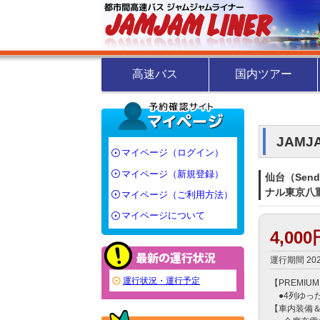
高速バス
国内ツアー
JAM
マイページ（ログイン）
マイページ（新規登録）
仙台（Send
ナル東京八重洲（
マイページ（ご利用方法）
マイページについて
4,00
運行期間 20
運行状況・運行予定
【PREMIUM
　●4列ゆっ
【車内装備＆