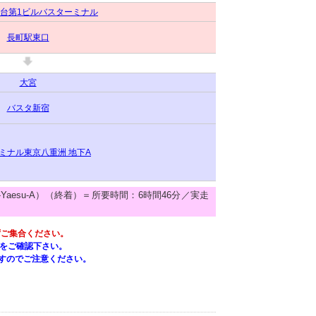
台第1ビルバスターミナル
長町駅東口
大宮
バスタ新宿
ミナル東京八重洲 地下A
o-Yaesu-A）（終着）＝所要時間：6時間46分／実走
ずご集合ください。
をご確認下さい。
すのでご注意ください。