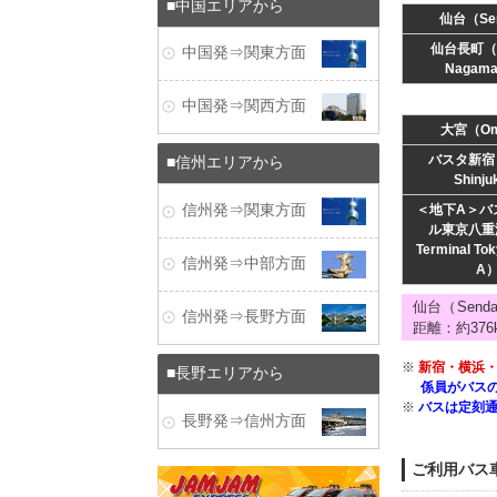
中国エリアから
仙台（Sen
仙台長町（Se
中国発⇒関東方面
Nagama
中国発⇒関西方面
大宮（Om
バスタ新宿（
信州エリアから
Shinj
信州発⇒関東方面
＜地下A＞バ
ル東京八重
Terminal To
信州発⇒中部方面
A
仙台（Send
信州発⇒長野方面
距離：約376
※
新宿・横浜・
長野エリアから
係員がバス
※
バスは定刻
長野発⇒信州方面
ご利用バス