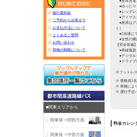
　●全席充電
　●ゆったり
　●レッグレ
旅行業約款
　●アイマス
ご予約から出発まで
　●座席は
お支払方法について
く）

　●2名様に
よくあるご質問
　●女性の隣
お問い合わせ
【安全装備】
荷物の制限について
　●車線逸脱
　●デジタル
　●ドライブ
※フットレ
※ 乗務員1
※ 車種に
※ 運行予定
関東エリアから
関東発⇒関西方面
料金カレン
関東発⇒中部方面