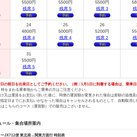
5500
円
5500
円
5500
円
58
残
席
5
残
席
5
残
席
3
残
予約
予約
予約
24
25
26
4800
円
5000
円
5200
円
55
残
席
4
残
席
4
残
席
2
残
予約
予約
予約
31
5500
円
残
席
5
予約
日の前日を出発日としてご予約ください。（例：1月1日に到着する場合は、乗車日は
２時をまわる乗車地からご乗車の方はご注意ください。
付け又は運賃をお支払い頂いた後に、同便の運賃額が変更された場合は差額の追徴及
、指定日までにお支払いがなかった場合はキャンセルされるものとして、自動取消
合はこちらのコース（運賃額）での販売はございません。
ュール・集合場所案内
ナーJX712便 東北発→関東方面行 時刻表