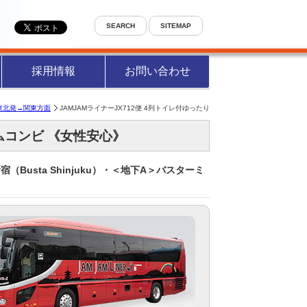
SEARCH
SITEMAP
採用情報
お問い合わせ
東北発→関東方面
JAMJAMライナーJX712便 4列トイレ付ゆったり
アムコンビ 《女性安心》
宿（Busta Shinjuku）・＜地下A＞バスターミ