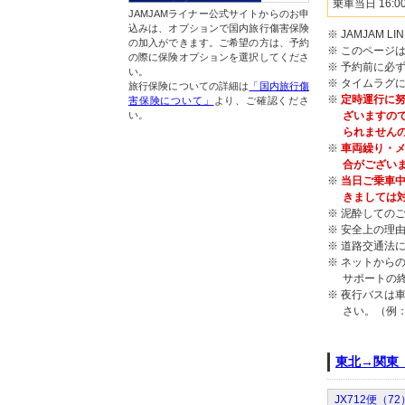
乗車当日 16:0
JAMJAMライナー公式サイトからのお申
込みは、オプションで国内旅行傷害保険
※ JAMJAM
の加入ができます。ご希望の方は、予約
※ このページ
の際に保険オプションを選択してくださ
※ 予約前に必
い。
※ タイムラグ
旅行保険についての詳細は
「国内旅行傷
※
定時運行に努
害保険について」
より、ご確認くださ
ざいますの
い。
られません
※
車両繰り・メ
合がござい
※
当日ご乗車中
きましては
※ 泥酔しての
※ 安全上の理
※ 道路交通法
※ ネットからの
サポートの
※ 夜行バスは
さい。（例：
東北→関東
JX712便（7