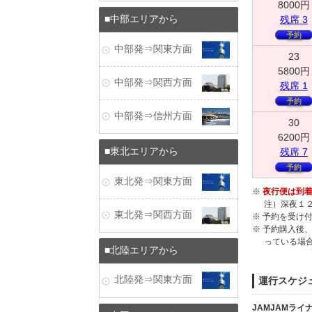
8000
円
残
席
3
中部エリアから
予約
中部発⇒関東方面
23
5800
円
中部発⇒関西方面
残
席
1
予約
中部発⇒信州方面
30
6200
円
残
席
7
東北エリアから
予約
東北発⇒関東方面
※
夜行便は到着
注）深夜１
東北発⇒関西方面
※ 予約を受け
※ 予約購入後
っている場
北陸エリアから
北陸発⇒関東方面
運行スケジ
JAMJAMライ