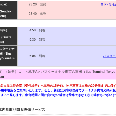
dai）
23:20 出発
ヨドバシ仙
ndai-
23:40 出発
chi）
iya）
4:50 到着
Busta
5:30 到着
uku）
スターミナ
洲（Bus
6:06 到着
バスター
kyo-Yaesu-
）
ai）（始発）→ ＜地下A＞バスターミナル東京八重洲（Bus Terminal Toky
km
名古屋は待合室（受付場所）へ出発の15分前、神戸三宮は出発の20分前までに必
の乗車場所をご案内いたします。但し、新宿はお客様自身でターミナル内電光掲示板
通りに出発します。集合時間に間に合わない場合は乗車できなくなる場合もございま
車内見取り図＆設備サービス