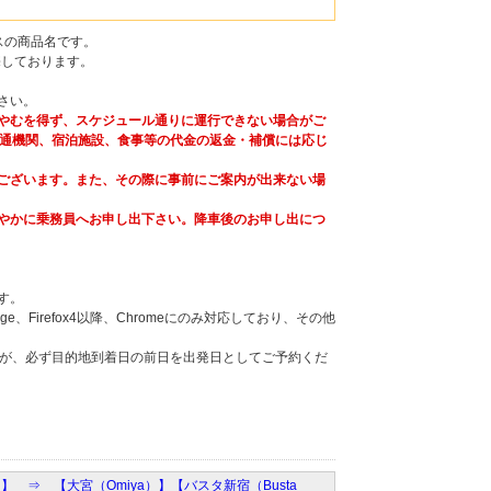
バスの商品名です。
売しております。
さい。
やむを得ず、スケジュール通りに運行できない場合がご
通機関、宿泊施設、食事等の代金の返金・補償には応じ
ございます。また、その際に事前にご案内が出来ない場
やかに乗務員へお申し出下さい。降車後のお申し出につ
す。
Firefox4以降、Chromeにのみ対応しており、その他
。
すが、必ず目的地到着日の前日を出発日としてご予約くだ
hi）】 ⇒ 【大宮（Omiya）】【バスタ新宿（Busta