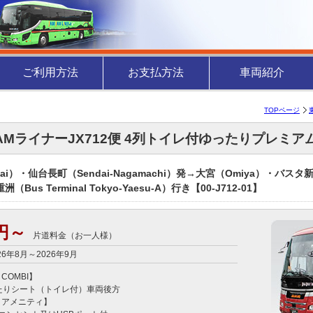
ご利用方法
お支払方法
車両紹介
TOPページ
JAMライナーJX712便 4列トイレ付ゆったりプレミ
ai）・仙台長町（Sendai-Nagamachi）発→大宮（Omiya）・バスタ新
Bus Terminal Tokyo-Yaesu-A）行き【00-J712-01】
0円～
片道料金（お一人様）
26年8月～2026年9月
 COMBI】　

たりシート（トイレ付）車両後方

アメニティ】
