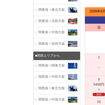
関東発⇒東北方面
2026年8
関東発⇒北陸方面
日
関東発⇒中国方面
関東発⇒信州方面
関西エリアから
2
関西発⇒関東方面
-
関西発⇒中部方面
9
5400
円
関西発⇒東北方面
×
満席
関西発⇒中国方面
16