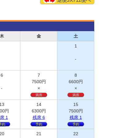
逆便JX711便へ
木
金
土
1
-
6
7
8
7500
円
6600
円
-
×
×
満席
満席
13
14
15
00
円
6300
円
7500
円
席
1
残
席
6
残
席
1
予約
予約
予約
20
21
22