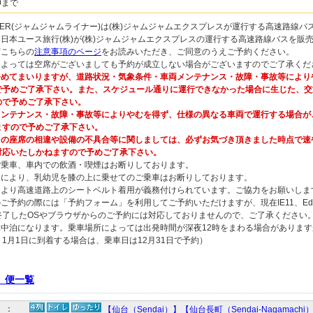
0まで
 LINER(ジャムジャムライナー)は(株)ジャムジャムエクスプレスが運行する高速路線
は日本ユース旅行(株)が(株)ジャムジャムエクスプレスの運行する高速路線バスを販
ずこちらの
注意事項のページ
をお読みいただき、ご同意のうえご予約ください。
によっては空席がございましても予約が成立しない場合がございますのでご了承くだ
めてまいりますが、道路状況・気象条件・車両メンテナンス・故障・事故等により
で予めご了承下さい。また、スケジュール通りに運行できなかった場合に生じた、交
ので予めご了承下さい。
ンテナンス・故障・事故等によりやむを得ず、仕様の異なる車両で運行する場合が
ますので予めご了承下さい。
の座席の相違や設備の不具合等に関しましては、必ずお気づき頂きました時点で速
対応いたしかねますので予めご了承下さい。
ご乗車、車内での飲酒・喫煙はお断りしております。
由により、乳幼児を膝の上に乗せてのご乗車はお断りしております。
により高速道路上のシートベルト着用が義務付けられています。ご協力をお願いしま
ご予約の際には「予約フォーム」を利用してご予約いただけますが、現在IE11、Edge、
終了したOSやブラウザからのご予約には対応しておりませんので、ご了承ください
車中泊になります。乗車場所によっては出発時間が深夜12時をまわる場合がありま
1月1日に到着する場合は、乗車日は12月31日で予約）
 便一覧
2）：
【仙台（Sendai）】【仙台長町（Sendai-Nagamac