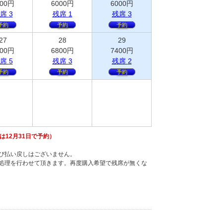
00
円
6000
円
6000
円
席
3
残
席
1
残
席
3
予約
予約
予約
27
28
29
00
円
6800
円
7400
円
席
5
残
席
3
残
席
2
予約
予約
予約
12月31日で予約）
び払い戻しはございません。
し処理を行わせて頂きます。再度購入希望で残席が無くな