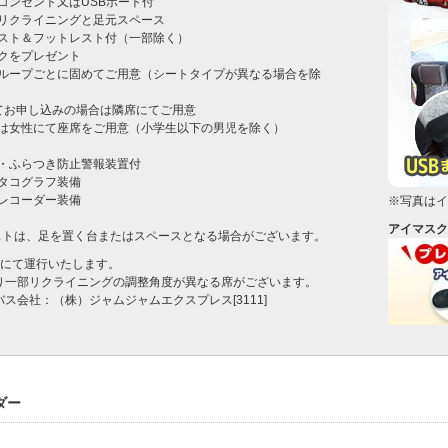
コンセント又はUSBポート付

リクライニングと足元スペース

スト＆フットレスト付（一部除く）

クをプレゼント

グループごとに固めてご用意（シートタイプが異なる場合を除
てお申し込みの場合は隣席にてご用意

は女性にて座席をご用意（小学生以下の男児を除く）



・ふらつき防止警報装置付

タコグラフ装備

レコーダー装備

※写真はイ
アイマスク
ストは、足を置く台またはスペースとなる場合がございます。
名にて運行いたします。
より一部リクライニングの調整角度が異なる席がございます。
バス会社：（株）ジャムジャムエクスプレス[3111]
ダー