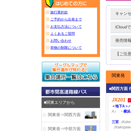
旅行業約款
キャン
ご予約から出発まで
iClo
お支払方法について
よくあるご質問
発売情
お問い合わせ
荷物の制限について
【ご注意
関東発
関西方面 
JX201
関東エリアから
＜地下A＞
A）
・横浜
関東発⇒関西方面
三宮
（Kobe
（Kakogaw
関東発⇒中部方面