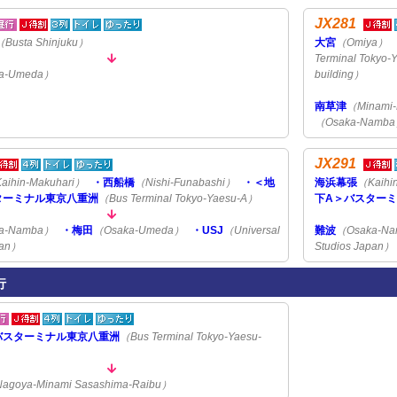
JX281
（Busta Shinjuku）
大宮
（Omiya）
Terminal Tokyo
a-Umeda）
building）
南草津
（Minami-
（Osaka-Namb
JX291
aihin-Makuhari）
・西船橋
（Nishi-Funabashi）
・＜地
海浜幕張
（Kaihi
ターミナル東京八重洲
（Bus Terminal Tokyo-Yaesu-A）
下A＞バスター
a-Namba）
・梅田
（Osaka-Umeda）
・USJ
（Universal
難波
（Osaka-N
pan）
Studios Japan）
行
バスターミナル東京八重洲
（Bus Terminal Tokyo-Yaesu-
agoya-Minami Sasashima-Raibu）