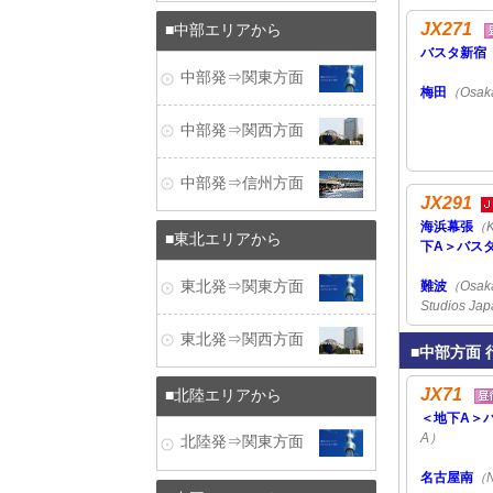
JX271
中部エリアから
バスタ新宿
中部発⇒関東方面
梅田
（Osak
中部発⇒関西方面
中部発⇒信州方面
JX291
海浜幕張
（K
東北エリアから
下A＞バス
東北発⇒関東方面
難波
（Osak
Studios Ja
東北発⇒関西方面
中部方面 
JX71
北陸エリアから
＜地下A＞
A）
北陸発⇒関東方面
名古屋南
（N