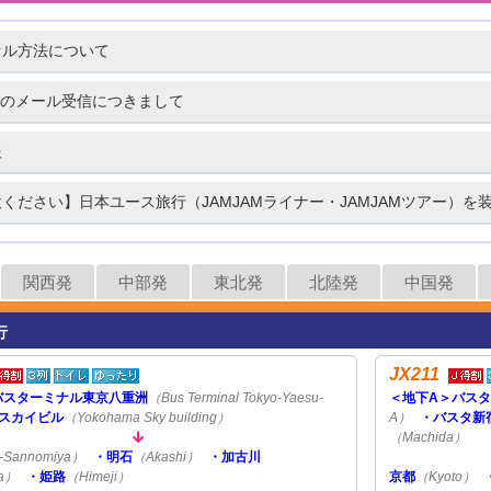
セル方法について
udでのメール受信につきまして
報
ください】日本ユース旅行（JAMJAMライナー・JAMJAMツアー）を
関西発
中部発
東北発
北陸発
中国発
行
JX211
バスターミナル東京八重洲
（Bus Terminal Tokyo-Yaesu-
＜地下A＞バス
スカイビル
（Yokohama Sky building）
A）
・バスタ新
（Machida）
-Sannomiya）
・明石
（Akashi）
・加古川
a）
・姫路
（Himeji）
京都
（Kyoto）