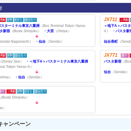
行
JX711
バスターミナル東京八重洲
（Bus Terminal Tokyo-Yaesu-
＜地下A＞バス
タ新宿
（Busta Shinjuku）
・大宮
（Omiya）
A）
・バスタ新
endai-Nagamachi）
・仙台
（Sendai）
仙台長町
（Senda
JX771
 Disney Sea）
・＜地下A＞バスターミナル東京八重洲
バスタ新宿
（Bus
nal Tokyo-Yaesu-A）
仙台
（Sendai）
shima）
・仙台
（Sendai）
（Busta Shinjuku）
ai）
キャンペーン