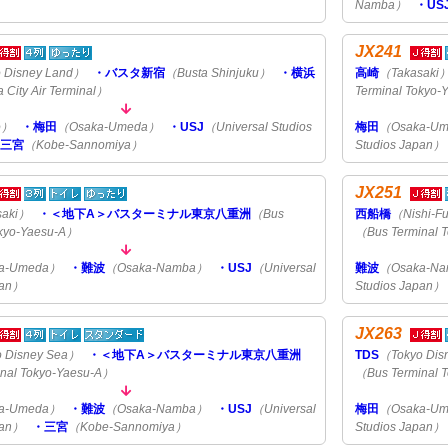
Namba）
・US
JX241
 Disney Land）
・バスタ新宿
（Busta Shinjuku）
・横浜
高崎
（Takasaki
City Air Terminal）
Terminal Tokyo
o）
・梅田
（Osaka-Umeda）
・USJ
（Universal Studios
梅田
（Osaka-U
・三宮
（Kobe-Sannomiya）
Studios Japan）
JX251
saki）
・＜地下A＞バスターミナル東京八重洲
（Bus
西船橋
（Nishi-F
okyo-Yaesu-A）
（Bus Terminal 
a-Umeda）
・難波
（Osaka-Namba）
・USJ
（Universal
難波
（Osaka-N
pan）
Studios Japan）
JX263
 Disney Sea）
・＜地下A＞バスターミナル東京八重洲
TDS
（Tokyo Dis
nal Tokyo-Yaesu-A）
（Bus Terminal 
a-Umeda）
・難波
（Osaka-Namba）
・USJ
（Universal
梅田
（Osaka-U
pan）
・三宮
（Kobe-Sannomiya）
Studios Japan）