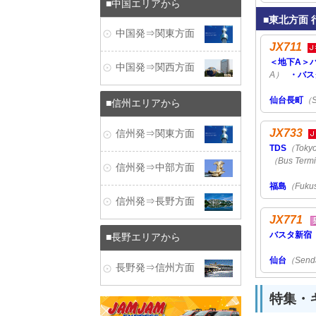
中国エリアから
東北方面 
中国発⇒関東方面
JX711
＜地下A＞
中国発⇒関西方面
A）
・バス
仙台長町
（S
信州エリアから
JX733
信州発⇒関東方面
TDS
（Tokyo
（Bus Termi
信州発⇒中部方面
福島
（Fuku
信州発⇒長野方面
JX771
バスタ新宿
長野エリアから
仙台
（Send
長野発⇒信州方面
特集・