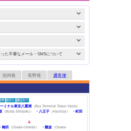
装った不審なメール・SMSについて
信州発
長野発
通常便
ターミナル東京八重洲
（Bus Terminal Tokyo-Yaesu-
宿
（Busta Shinjuku）
・八王子
（Hachioji）
・町田
・梅田
（Osaka-Umeda）
・難波
（Osaka-