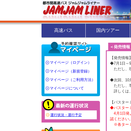
高速バス
国内ツアー
＜発売情報
【発売情報
マイページ（ログイン）
◆7月1日～
ただし、現
マイページ（新規登録）
マイページ（ご利用方法）
◆次回、10
ただし、準
マイページについて
詳しくは、
【バスター
◆バスター
4月1日発
運行状況・運行予定
認ください
※各ターミ