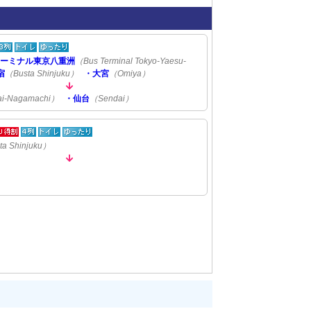
ターミナル東京八重洲
（Bus Terminal Tokyo-Yaesu-
宿
（Busta Shinjuku）
・大宮
（Omiya）
i-Nagamachi）
・仙台
（Sendai）
ta Shinjuku）