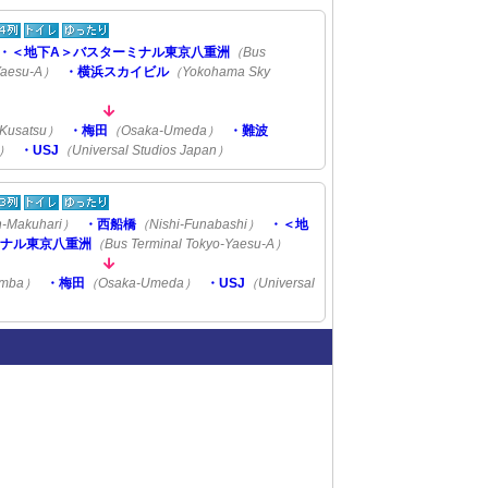
・＜地下A＞バスターミナル東京八重洲
（Bus
-Yaesu-A）
・横浜スカイビル
（Yokohama Sky
Kusatsu）
・梅田
（Osaka-Umeda）
・難波
a）
・USJ
（Universal Studios Japan）
n-Makuhari）
・西船橋
（Nishi-Funabashi）
・＜地
ミナル東京八重洲
（Bus Terminal Tokyo-Yaesu-A）
amba）
・梅田
（Osaka-Umeda）
・USJ
（Universal