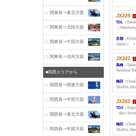
関東発⇒東北方面
JX225
TDL
（Tokyo
関東発⇒北陸方面
（Yokohama 
京都
（Kyot
関東発⇒中国方面
Japan）
関東発⇒信州方面
JX241
高崎
（Taka
Terminal T
関西エリアから
梅田
（Osak
関西発⇒関東方面
Studios Ja
関西発⇒中部方面
JX261
TDS
（Tokyo
（Bus Termi
関西発⇒東北方面
梅田
（Osak
関西発⇒中国方面
Studios Ja