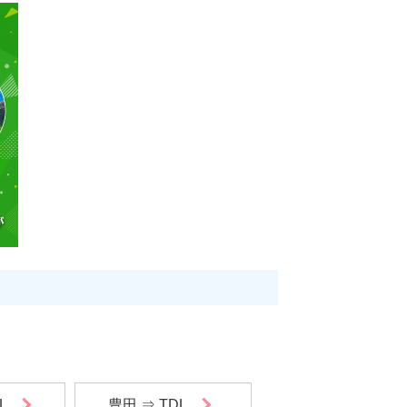
L
豊田 ⇒ TDL