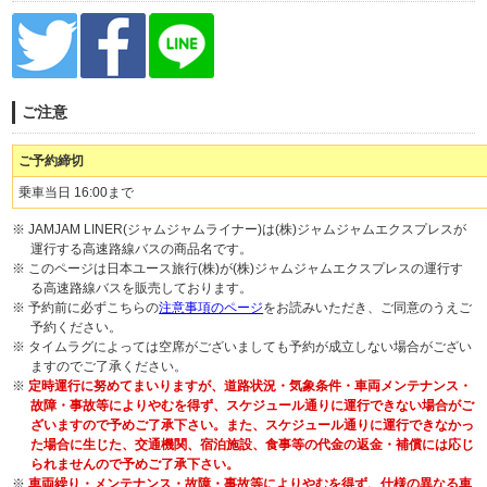
ご注意
ご予約締切
乗車当日 16:00まで
※ JAMJAM LINER(ジャムジャムライナー)は(株)ジャムジャムエクスプレスが
運行する高速路線バスの商品名です。
※ このページは日本ユース旅行(株)が(株)ジャムジャムエクスプレスの運行す
る高速路線バスを販売しております。
※ 予約前に必ずこちらの
注意事項のページ
をお読みいただき、ご同意のうえご
予約ください。
※ タイムラグによっては空席がございましても予約が成立しない場合がござい
ますのでご了承ください。
※
定時運行に努めてまいりますが、道路状況・気象条件・車両メンテナンス・
故障・事故等によりやむを得ず、スケジュール通りに運行できない場合がご
ざいますので予めご了承下さい。また、スケジュール通りに運行できなかっ
た場合に生じた、交通機関、宿泊施設、食事等の代金の返金・補償には応じ
られませんので予めご了承下さい。
※
車両繰り・メンテナンス・故障・事故等によりやむを得ず、仕様の異なる車