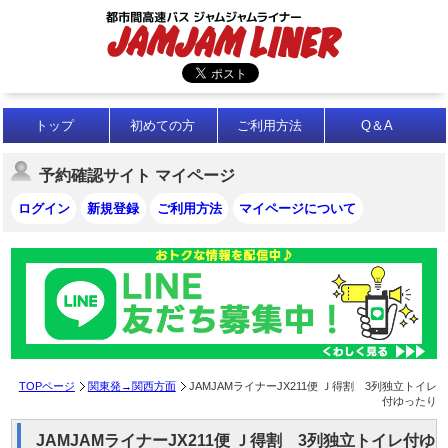
トップ
初めての方
ご利用方法
Q＆A
予約確認サイト マイページ
ログイン
新規登録
ご利用方法
マイページについて
TOPページ
関東発→関西方面
JAMJAMライナーJX211便 Ｊ得割 3列独立トイレ
付ゆったり
JAMJAMライナーJX211便 Ｊ得割 3列独立トイレ付ゆ