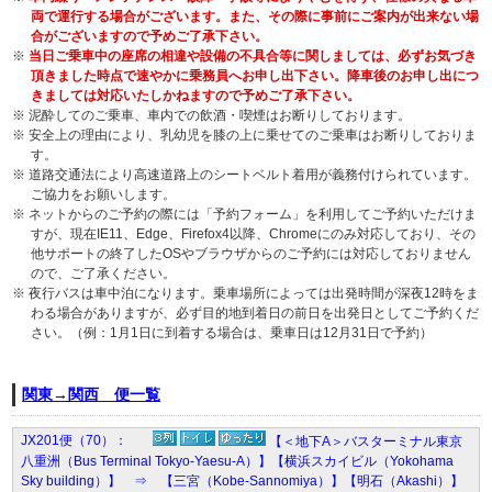
両で運行する場合がございます。また、その際に事前にご案内が出来ない場
合がございますので予めご了承下さい。
※
当日ご乗車中の座席の相違や設備の不具合等に関しましては、必ずお気づき
頂きました時点で速やかに乗務員へお申し出下さい。降車後のお申し出につ
きましては対応いたしかねますので予めご了承下さい。
※ 泥酔してのご乗車、車内での飲酒・喫煙はお断りしております。
※ 安全上の理由により、乳幼児を膝の上に乗せてのご乗車はお断りしておりま
す。
※ 道路交通法により高速道路上のシートベルト着用が義務付けられています。
ご協力をお願いします。
※ ネットからのご予約の際には「予約フォーム」を利用してご予約いただけま
すが、現在IE11、Edge、Firefox4以降、Chromeにのみ対応しており、その
他サポートの終了したOSやブラウザからのご予約には対応しておりません
ので、ご了承ください。
※ 夜行バスは車中泊になります。乗車場所によっては出発時間が深夜12時をま
わる場合がありますが、必ず目的地到着日の前日を出発日としてご予約くだ
さい。（例：1月1日に到着する場合は、乗車日は12月31日で予約）
関東→関西 便一覧
JX201便（70）：
【＜地下A＞バスターミナル東京
八重洲（Bus Terminal Tokyo-Yaesu-A）】【横浜スカイビル（Yokohama
Sky building）】 ⇒ 【三宮（Kobe-Sannomiya）】【明石（Akashi）】