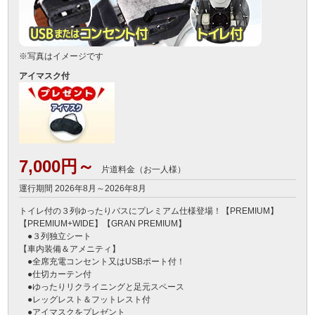
※写真はイメージです
アイマスク付
7,000円～
片道料金（お一人様）
運行期間 2026年8月～2026年8月
トイレ付の３列ゆったりバスにプレミアム仕様登場！【PREMIUM】
【PREMIUM+WIDE】【GRAN PREMIUM】

　●３列独立シート

【車内装備＆アメニティ】

　●全席充電コンセント又はUSBポート付！

　●仕切カーテン付

　●ゆったりリクライニングと足元スペース

　●レッグレスト＆フットレスト付

　●アイマスクをプレゼント
