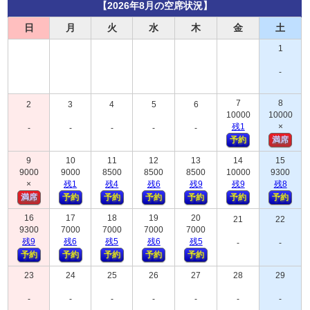
【2026年8月の空席状況】
日
月
火
水
木
金
土
1
-
7
8
2
3
4
5
6
10000
10000
残
1
×
-
-
-
-
-
予約
満席
9
10
11
12
13
14
15
9000
9000
8500
8500
8500
10000
9300
×
残
1
残
4
残
6
残
9
残
9
残
8
満席
予約
予約
予約
予約
予約
予約
16
17
18
19
20
21
22
9300
7000
7000
7000
7000
残
9
残
6
残
5
残
6
残
5
-
-
予約
予約
予約
予約
予約
23
24
25
26
27
28
29
-
-
-
-
-
-
-