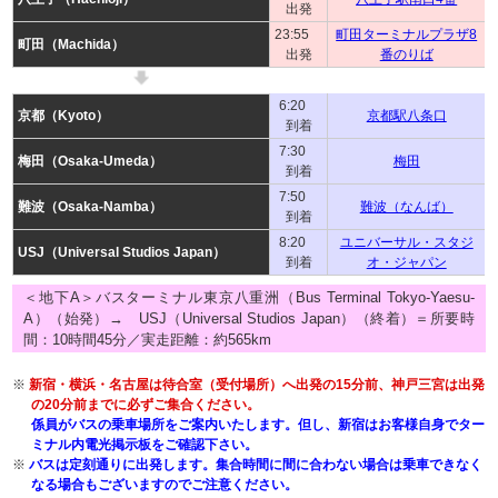
出発
23:55
町田ターミナルプラザ8
町田（Machida）
出発
番のりば
6:20
京都（Kyoto）
京都駅八条口
到着
7:30
梅田（Osaka-Umeda）
梅田
到着
7:50
難波（Osaka-Namba）
難波（なんば）
到着
8:20
ユニバーサル・スタジ
USJ（Universal Studios Japan）
到着
オ・ジャパン
＜地下A＞バスターミナル東京八重洲（Bus Terminal Tokyo-Yaesu-
A）（始発）→ USJ（Universal Studios Japan）（終着）＝所要時
間：10時間45分／実走距離：約565km
※
新宿・横浜・名古屋は待合室（受付場所）へ出発の15分前、神戸三宮は出発
の20分前までに必ずご集合ください。
係員がバスの乗車場所をご案内いたします。但し、新宿はお客様自身でター
ミナル内電光掲示板をご確認下さい。
※
バスは定刻通りに出発します。集合時間に間に合わない場合は乗車できなく
なる場合もございますのでご注意ください。