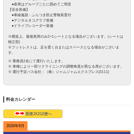
　●座席はグループごとに固めてご用意

【安全装備】

　●車線逸脱・ふらつき防止警報装置付

　●デジタルタコグラフ装備

　●ドライブレコーダー装備

※構造上、最後尾席のみ2+1シートとなる場合がございます。(シートは
独立型)　

※フットレストは、足を置く台またはスペースとなる場合がございま
す。
※ 乗務員2名にて運行いたします。
※ 車種により一部リクライニングの調整角度が異なる席がございます。
※ 運行予定バス会社：（株）ジャムジャムエクスプレス[3111]
料金カレンダー
逆便JX212便へ
2026年8月