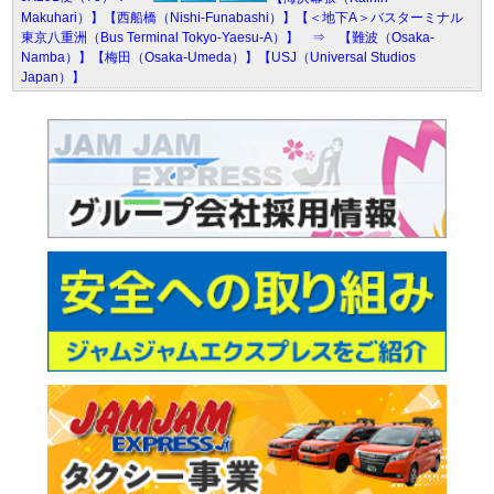
Makuhari）】【西船橋（Nishi-Funabashi）】【＜地下A＞バスターミナル
東京八重洲（Bus Terminal Tokyo-Yaesu-A）】 ⇒ 【難波（Osaka-
Namba）】【梅田（Osaka-Umeda）】【USJ（Universal Studios
Japan）】