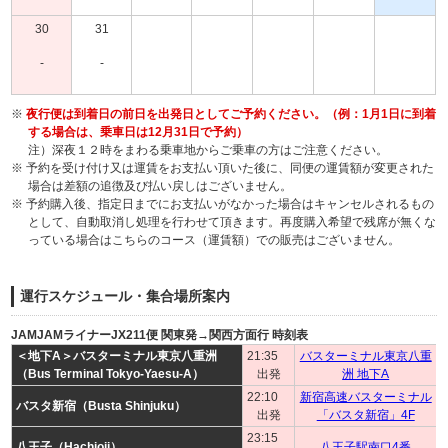
30
31
-
-
※
夜行便は到着日の前日を出発日としてご予約ください。（例：1月1日に到着
する場合は、乗車日は12月31日で予約）
注）深夜１２時をまわる乗車地からご乗車の方はご注意ください。
※ 予約を受け付け又は運賃をお支払い頂いた後に、同便の運賃額が変更された
場合は差額の追徴及び払い戻しはございません。
※ 予約購入後、指定日までにお支払いがなかった場合はキャンセルされるもの
として、自動取消し処理を行わせて頂きます。再度購入希望で残席が無くな
っている場合はこちらのコース（運賃額）での販売はございません。
運行スケジュール・集合場所案内
JAMJAMライナーJX211便 関東発→関西方面行 時刻表
＜地下A＞バスターミナル東京八重洲
21:35
バスターミナル東京八重
（Bus Terminal Tokyo-Yaesu-A）
出発
洲 地下A
22:10
新宿高速バスターミナル
バスタ新宿（Busta Shinjuku）
出発
「バスタ新宿」4F
23:15
八王子（Hachioji）
八王子駅南口4番