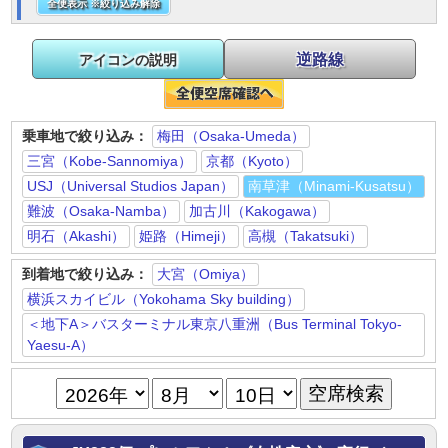
全便表示 ※絞り込み解除
逆路線
アイコンの説明
乗車地で絞り込み：
梅田（Osaka-Umeda）
三宮（Kobe-Sannomiya）
京都（Kyoto）
USJ（Universal Studios Japan）
南草津（Minami-Kusatsu）
難波（Osaka-Namba）
加古川（Kakogawa）
明石（Akashi）
姫路（Himeji）
高槻（Takatsuki）
到着地で絞り込み：
大宮（Omiya）
横浜スカイビル（Yokohama Sky building）
＜地下A＞バスターミナル東京八重洲（Bus Terminal Tokyo-
Yaesu-A）