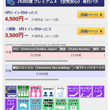
JX282便 プレミアム４ 《女性安心》 夜行バス
4列トイレ付ゆったり
詳細ページ
4,500円～
片道料金（お一人様）
Ｊ得割 4列トイレ付ゆったり
詳細ページ
3,500円～
片道料金（お一人様）
JAMJAMライナーJX282便 南草津（Minami-Kusatsu）発→関東方面行 時刻表
USJ（Universal Studios Japan）
難波（Osaka-Namba）
梅田（Osak
出発
22:05発
22:40発
23:
横浜スカイビル（Yokohama Sky building）
＜地下A＞バスターミナル東京八重洲
到着
6:30頃着