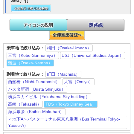
Sea）行
全便表示 ※絞り込み解除
逆路線
アイコンの説明
乗車地で絞り込み：
梅田（Osaka-Umeda）
三宮（Kobe-Sannomiya）
USJ（Universal Studios Japan）
難波（Osaka-Namba）
到着地で絞り込み：
町田（Machida）
西船橋（Nishi-Funabashi）
大宮（Omiya）
バスタ新宿（Busta Shinjuku）
横浜スカイビル（Yokohama Sky building）
高崎（Takasaki）
TDS（Tokyo Disney Sea）
海浜幕張（Kaihin-Makuhari）
＜地下A＞バスターミナル東京八重洲（Bus Terminal Tokyo-
Yaesu-A）