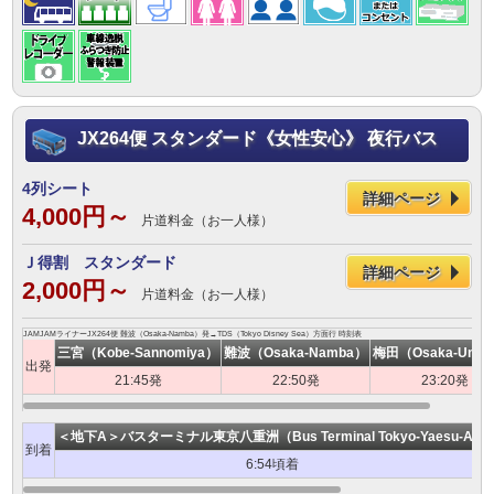
JX264便 スタンダード《女性安心》 夜行バス
4列シート
詳細ページ
4,000円～
片道料金（お一人様）
Ｊ得割 スタンダード
詳細ページ
2,000円～
片道料金（お一人様）
JAMJAMライナーJX264便 難波（Osaka-Namba）発→TDS（Tokyo Disney Sea）方面行 時刻表
三宮（Kobe-Sannomiya）
難波（Osaka-Namba）
梅田（Osaka-Ume
出発
21:45発
22:50発
23:20発
＜地下A＞バスターミナル東京八重洲（Bus Terminal Tokyo-Yaesu-A）
到着
6:54頃着