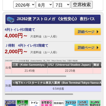
JX262便 アストロメガ 《女性安心》 夜行バス
4列トイレ付2階建て
詳細ページ
4,000円～
片道料金（お一人様）
Ｊ得割 4列トイレ付2階建て
詳細ページ
2,000円～
片道料金（お一人様）
JAMJAMライナーJX262便 難波（Osaka-Namba）発→TDS（Tokyo Disney Sea）方面行 時刻表
三宮（Kobe-Sannomiya）
USJ（Universal Studios Japan）
難波（Osa
出発
21:45発
22:25発
2
＜地下A＞バスターミナル東京八重洲（Bus Terminal Tokyo-Yaesu-A）
到着
6:54頃着