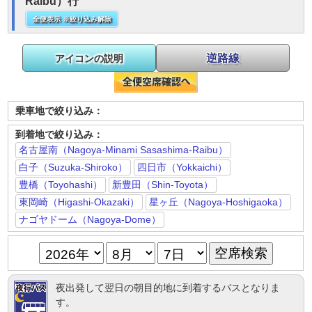
Raibu）行
全便表示 ※絞り込み解除
逆路線
アイコンの説明
乗車地で絞り込み：
到着地で絞り込み：
名古屋南（Nagoya-Minami Sasashima-Raibu）
白子（Suzuka-Shiroko）
四日市（Yokkaichi）
豊橋（Toyohashi）
新豊田（Shin-Toyota）
東岡崎（Higashi-Okazaki）
星ヶ丘（Nagoya-Hoshigaoka）
ナゴヤドーム（Nagoya-Dome）
夜出発して翌日の朝目的地に到着するバスとなりま
す。