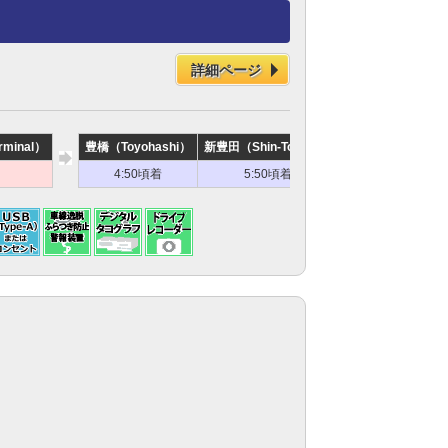
詳細ページ
rminal）
豊橋（Toyohashi）
新豊田（Shin-Toyota）
名古屋南（Nagoya-M
4:50頃着
5:50頃着