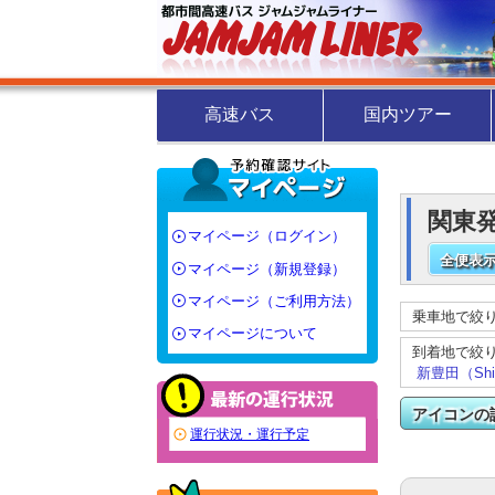
高速バス
国内ツアー
関東発
マイページ（ログイン）
全便表示
マイページ（新規登録）
マイページ（ご利用方法）
乗車地で絞
マイページについて
到着地で絞
新豊田（Shin
アイコンの
運行状況・運行予定