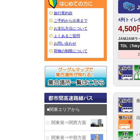
旅行業約款
4列トイレ
ご予約から出発まで
4,50
お支払方法について
よくあるご質問
JAMJAMラ
お問い合わせ
TDL（Toky
荷物の制限について
関東エリアから
関東発⇒関西方面
関東発⇒中部方面