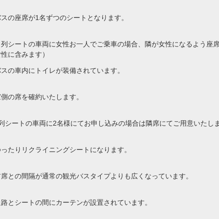
バスの座席が1名ずつのシートとなります。
４列シートの車両に女性お一人でご乗車の場合、隣が女性になるよう座
女性に含みます）
バスの車内にトイレが装備されています。
窓側の席を確約いたします。
4列シートの車両に2名様にてお申し込みの場合は隣席にてご用意いたし
ゆったりリクライニングシートになります。
前席との間隔が通常の観光バスタイプよりも広くなっています。
通路とシートの間にカーテンが設置されています。