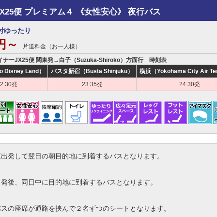
JX25便 プレミアム４ 《女性安心》 夜行バス
付ゆったり
0円～
片道料金（お一人様）
イナーJX25便 関東発→白子（Suzuka-Shiroko）方面行 時刻表
o Disney Land）
バスタ新宿（Busta Shinjuku）
横浜（Yokohama City Air Te
22:30発
23:35発
24:30発
夜出発して翌日の朝目的地に到着するバスとなります。
出発後、同日中に目的地に到着するバスとなります。
バスの座席が通路を挟んで２名ずつのシートとなります。