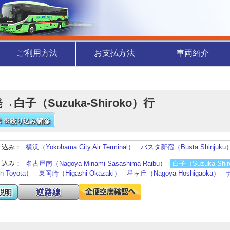
ご利用方法
お支払方法
車両紹介
→白子（Suzuka-Shiroko）行
 ※絞り込み解除
り込み：
横浜（Yokohama City Air Terminal）
バスタ新宿（Busta Shinjuku
り込み：
名古屋南（Nagoya-Minami Sasashima-Raibu）
白子（Suzuka-Shir
-Toyota）
東岡崎（Higashi-Okazaki）
星ヶ丘（Nagoya-Hoshigaoka）
逆路線
説明