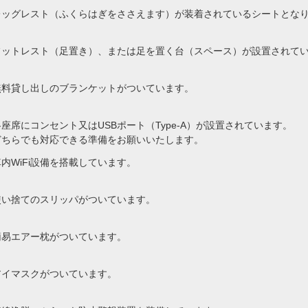
レッグレスト（ふくらはぎをささえます）が装着されているシートとな
フットレスト（足置き）、または足を置く台（スペース）が設置されて
無料貸し出しのブランケットがついています。
各座席にコンセント又はUSBポート（Type-A）が設置されています。
どちらでも対応できる準備をお願いいたします。
車内WiFi設備を搭載しています。
使い捨てのスリッパがついています。
簡易エアー枕がついています。
アイマスクがついています。