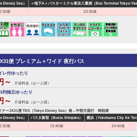
o Disney Sea）
＜地下A＞バスターミナル東京八重洲（Bus Terminal Tokyo-Yae
2:30発
23:30発
JX31便 プレミアム＋ワイド 夜行バス
イレ付ゆったり
0円～
片道料金（お一人様）
3列独立ゆったり
0円～
片道料金（お一人様）
イナーJX31便 TDS（Tokyo Disney Sea）発→中部方面行 時刻表
o Disney Sea）
バスタ新宿（Busta Shinjuku）
横浜（Yokohama City Air Ter
2:30発
23:40発
24:40発