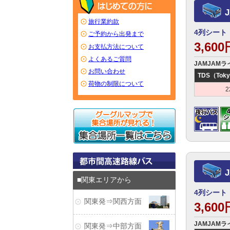
旅行業約款
4列シート
ご予約から出発まで
3,60
お支払方法について
よくあるご質問
JAMJAMラ
お問い合わせ
TDS（Toky
荷物の制限について
2
関東エリアから
4列シート
関東発⇒関西方面
3,60
JAMJAMラ
関東発⇒中部方面