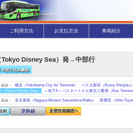
ご利用方法
お支払方法
車両紹介
（Tokyo Disney Sea）発→中部行
 ※絞り込み解除
り込み：
横浜（Yokohama City Air Terminal）
バスタ新宿（Busta Shinjuku
S（Tokyo Disney Sea）
＜地下A＞バスターミナル東京八重洲（Bus Terminal T
り込み：
名古屋南（Nagoya-Minami Sasashima-Raibu）
新豊田（Shin-Toyo
逆路線
説明