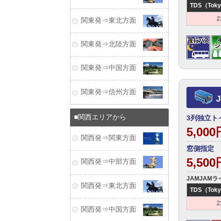
TDS（Toky
2
関東発⇒東北方面
関東発⇒北陸方面
関東発⇒中国方面
関東発⇒信州方面
関西エリアから
3列独立ト
5,00
関西発⇒関東方面
窓側指定 
5,50
関西発⇒中部方面
JAMJAMラ
関西発⇒東北方面
TDS（Toky
2
関西発⇒中国方面