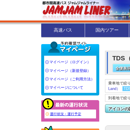
高速バス
国内ツアー
TDS
マイページ（ログイン）
全便表示
マイページ（新規登録）
マイページ（ご利用方法）
乗車地で絞
マイページについて
Land）
TD
到着地で絞
アイコンの
運行状況・運行予定