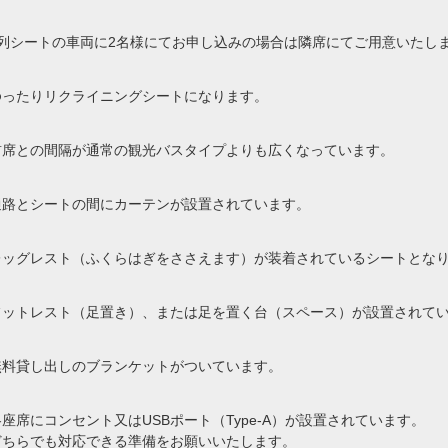
4列シートの車両に2名様にてお申し込みの場合は隣席にてご用意いたし
ゆったりリクライニングシートになります。
前席との間隔が通常の観光バスタイプよりも広くなっています。
通路とシートの間にカーテンが設置されています。
レッグレスト（ふくらはぎをささえます）が装着されているシートとな
フットレスト（足置き）、または足を置く台（スペース）が設置されて
無料貸し出しのブランケットがついています。
各座席にコンセント又はUSBポート（Type-A）が設置されています。
どちらでも対応できる準備をお願いいたします。