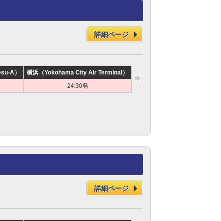
詳細ページ
su-A）
横浜（Yokohama City Air Terminal）
東岡崎（Higashi-Okazaki
24:30発
5:20頃着
詳細ページ