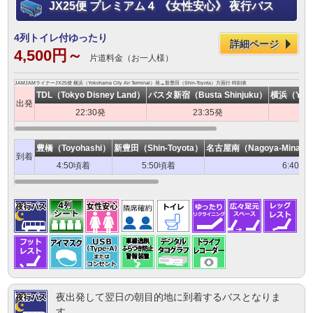
JX25便 プレミアム４ 《女性安心》 夜行バス
4列トイレ付ゆったり
詳細ページ
4,500円～
片道料金（お一人様）
JAMJAMライナーJX25便 横浜（Yokohama City Air Terminal）発→新豊田（Shin-Toyota）方面行 時刻表
TDL（Tokyo Disney Land）
バスタ新宿（Busta Shinjuku）
横浜（Yokoh
出発
22:30発
23:35発
豊橋（Toyohashi）
新豊田（Shin-Toyota）
名古屋南（Nagoya-Minami S
到着
4:50頃着
5:50頃着
6:40頃
夜出発して翌日の朝目的地に到着するバスとなりま
す。