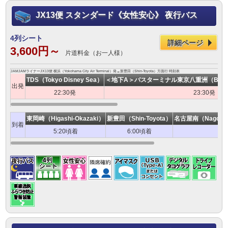
JX13便 スタンダード《女性安心》 夜行バス
4列シート
詳細ページ
3,600円～
片道料金（お一人様）
JAMJAMライナーJX13便 横浜（Yokohama City Air Terminal）発→新豊田（Shin-Toyota）方面行 時刻表
TDS（Tokyo Disney Sea）
＜地下A＞バスターミナル東京八重洲（Bus Termi
出発
22:30発
23:30発
東岡崎（Higashi-Okazaki）
新豊田（Shin-Toyota）
名古屋南（Nagoya-M
到着
5:20頃着
6:00頃着