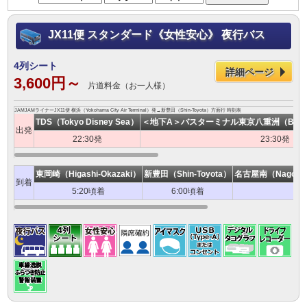
JX11便 スタンダード《女性安心》 夜行バス
4列シート
詳細ページ
3,600円～
片道料金（お一人様）
JAMJAMライナーJX11便 横浜（Yokohama City Air Terminal）発→新豊田（Shin-Toyota）方面行 時刻表
TDS（Tokyo Disney Sea）
＜地下A＞バスターミナル東京八重洲（Bus Termi
出発
22:30発
23:30発
東岡崎（Higashi-Okazaki）
新豊田（Shin-Toyota）
名古屋南（Nagoya-M
到着
5:20頃着
6:00頃着