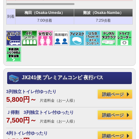
梅田（Osaka-Umeda）
難波（Osaka-Namba）
到着
7:00頃着
7:25頃着
JX241便 プレミアムコンビ 夜行バス
3列独立トイレ付ゆったり
詳細ページ
5,800円～
片道料金（お一人様）
Ｊ得割 3列独立トイレ付ゆったり
詳細ページ
7,500円～
片道料金（お一人様）
4列トイレ付ゆったり
詳細ページ