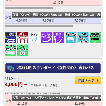
21:35発
京都（Kyoto）
梅田（Osaka-Umeda）
難波（Osaka-Namba）
USJ（U
到着
6:20頃着
7:30頃着
7:50頃着
JX231便 スタンダード《女性安心》 夜行バス
4列シート
詳細ページ
4,000円～
片道料金（お一人様）
JAMJAMライナーJX231便 関東発→難波（Osaka-Namba）方面行 時刻表
大宮（Omiya）
＜地下A＞バスターミナル東京八重洲（Bus Terminal Toky
出発
21:15発
22:10発