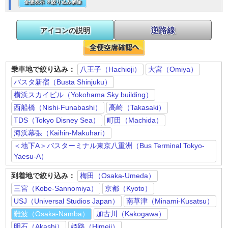
全便表示 ※絞り込み解除
逆路線
アイコンの説明
乗車地で絞り込み：
八王子（Hachioji）
大宮（Omiya）
バスタ新宿（Busta Shinjuku）
横浜スカイビル（Yokohama Sky building）
西船橋（Nishi-Funabashi）
高崎（Takasaki）
TDS（Tokyo Disney Sea）
町田（Machida）
海浜幕張（Kaihin-Makuhari）
＜地下A＞バスターミナル東京八重洲（Bus Terminal Tokyo-
Yaesu-A）
到着地で絞り込み：
梅田（Osaka-Umeda）
三宮（Kobe-Sannomiya）
京都（Kyoto）
USJ（Universal Studios Japan）
南草津（Minami-Kusatsu）
難波（Osaka-Namba）
加古川（Kakogawa）
明石（Akashi）
姫路（Himeji）