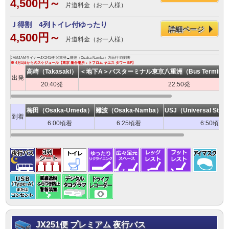
4,500円～
片道料金（お一人様）
Ｊ得割 4列トイレ付ゆったり
詳細ページ
4,500円～
片道料金（お一人様）
JAMJAMライナーJX241便 関東発→難波（Osaka-Namba）方面行 時刻表
※ 4月1日からのスケジュール【東京 集合場所：トフロム ヤエス タワー BF】
高崎（Takasaki）
＜地下A＞バスターミナル東京八重洲（Bus Terminal To
出発
20:40発
22:50発
梅田（Osaka-Umeda）
難波（Osaka-Namba）
USJ（Universal Stud
到着
6:00頃着
6:25頃着
6:50頃着
JX251便 プレミアム 夜行バス