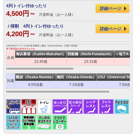
4列トイレ付ゆったり
詳細ページ
4,500円～
片道料金（お一人様）
Ｊ得割 4列トイレ付ゆったり
詳細ページ
4,200円～
片道料金（お一人様）
JAMJAMライナーJX291便 関東発→難波（Osaka-Namba）方面行 時刻表
※ 7月1日からのスケジュール
海浜幕張（Kaihin-Makuhari）
西船橋（Nishi-Funabashi）
＜地下A＞バス
出発
22:45発
23:15発
難波（Osaka-Namba）
梅田（Osaka-Umeda）
USJ（Universal Stud
到着
6:55頃着
7:15頃着
7:50頃着