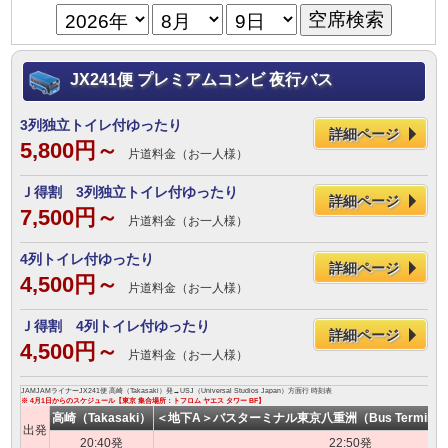
JX241便 プレミアムコンビ 夜行バス
3列独立トイレ付ゆったり
詳細ページ
5,800円～
片道料金（お一人様）
Ｊ得割 3列独立トイレ付ゆったり
詳細ページ
7,500円～
片道料金（お一人様）
4列トイレ付ゆったり
詳細ページ
4,500円～
片道料金（お一人様）
Ｊ得割 4列トイレ付ゆったり
詳細ページ
4,500円～
片道料金（お一人様）
JAMJAMライナーJX241便 高崎（Takasaki）発→USJ（Universal Studios Japan）方面行 時刻表
※ 4月1日からのスケジュール【東京 集合場所：トフロム ヤエス タワー BF】
高崎（Takasaki）
＜地下A＞バスターミナル東京八重洲（Bus Terminal To
出発
20:40発
22:50発