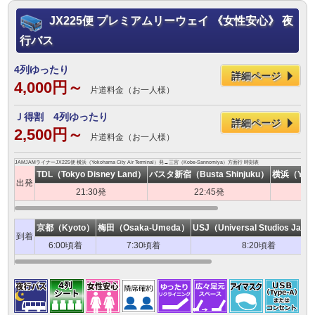
JX225便 プレミアムリーウェイ 《女性安心》 夜
行バス
4列ゆったり
詳細ページ
4,000円～
片道料金（お一人様）
Ｊ得割 4列ゆったり
詳細ページ
2,500円～
片道料金（お一人様）
JAMJAMライナーJX225便 横浜（Yokohama City Air Terminal）発→三宮（Kobe-Sannomiya）方面行 時刻表
TDL（Tokyo Disney Land）
バスタ新宿（Busta Shinjuku）
横浜（Yokoh
出発
21:30発
22:45発
京都（Kyoto）
梅田（Osaka-Umeda）
USJ（Universal Studios Japa
到着
6:00頃着
7:30頃着
8:20頃着