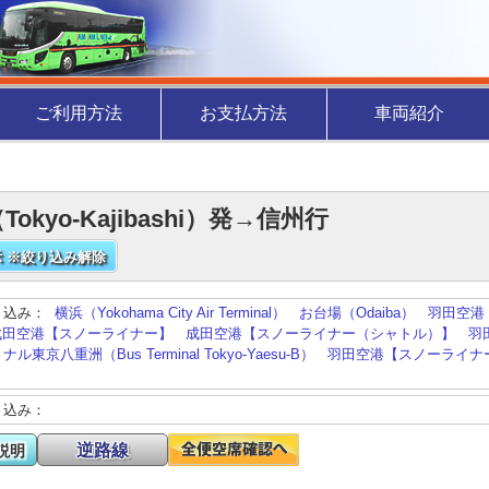
ご利用方法
お支払方法
車両紹介
Tokyo-Kajibashi）発→信州行
 ※絞り込み解除
り込み：
横浜（Yokohama City Air Terminal）
お台場（Odaiba）
羽田空港
成田空港【スノーライナー】
成田空港【スノーライナー（シャトル）】
羽
東京八重洲（Bus Terminal Tokyo-Yaesu-B）
羽田空港【スノーライナ
り込み：
逆路線
説明