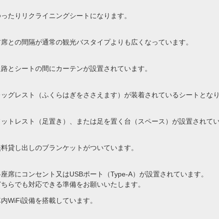
ゆったりリクライニングシートになります。
前席との間隔が通常の観光バスタイプよりも広くなっています。
通路とシートの間にカーテンが設置されています。
レッグレスト（ふくらはぎをささえます）が装着されているシートとな
フットレスト（足置き）、または足を置く台（スペース）が設置されて
無料貸し出しのブランケットがついています。
各座席にコンセント又はUSBポート（Type-A）が設置されています。
どちらでも対応できる準備をお願いいたします。
車内WiFi設備を搭載しています。