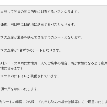
夜出発して翌日の朝目的地に到着するバスとなります。
出発後、同日中に目的地に到着するバスとなります。
バスの座席が通路を挟んで２名ずつのシートとなります。
バスの座席が1名ずつのシートとなります。
４列シートの車両に女性お一人でご乗車の場合、隣が女性になるよう座
女性に含みます）
バスの車内にトイレが装備されています。
窓側の席を確約いたします。
4列シートの車両に2名様にてお申し込みの場合は隣席にてご用意いたし