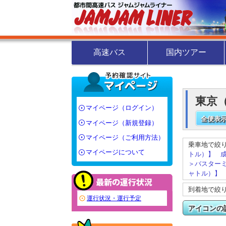
高速バス
国内ツアー
東京（
マイページ（ログイン）
全便表示
マイページ（新規登録）
マイページ（ご利用方法）
乗車地で絞
マイページについて
トル）】
＞バスターミナル
ャトル）】
到着地で絞
運行状況・運行予定
アイコンの