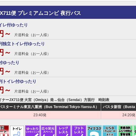
JX711便 プレミアムコンビ 夜行バス
イレ付ゆったり
0円～
片道料金（お一人様）
列独立トイレ付ゆったり
0円～
片道料金（お一人様）
付ゆったり
0円～
片道料金（お一人様）
列トイレ付ゆったり
0円～
片道料金（お一人様）
イナーJX711便 大宮（Omiya）発→仙台（Sendai）方面行 時刻表
ターミナル東京八重洲（Bus Terminal Tokyo-Yaesu-A）
バスタ新宿（Busta S
23:40発
24:20発