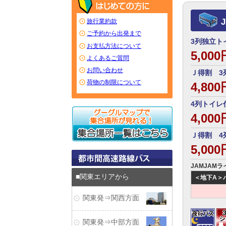
旅行業約款
ご予約から出発まで
3列独立ト
お支払方法について
5,00
よくあるご質問
お問い合わせ
Ｊ得割 3
荷物の制限について
4,80
4列トイレ
4,00
Ｊ得割 4
5,00
JAMJAMラ
関東エリアから
＜地下A＞バス
関東発⇒関西方面
関東発⇒中部方面