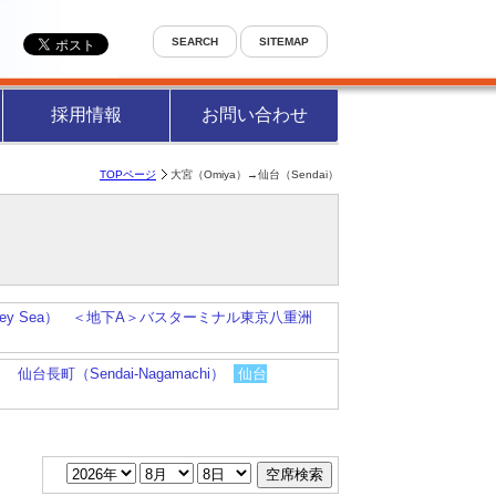
SEARCH
SITEMAP
採用情報
お問い合わせ
TOPページ
大宮（Omiya）→仙台（Sendai）
ney Sea）
＜地下A＞バスターミナル東京八重洲
）
仙台長町（Sendai-Nagamachi）
仙台