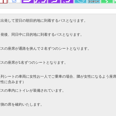
夜出発して翌日の朝目的地に到着するバスとなります。
出発後、同日中に目的地に到着するバスとなります。
バスの座席が通路を挟んで２名ずつのシートとなります。
バスの座席が1名ずつのシートとなります。
４列シートの車両に女性お一人でご乗車の場合、隣が女性になるよう座
女性に含みます）
バスの車内にトイレが装備されています。
窓側の席を確約いたします。