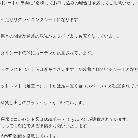
4列シートの車両に2名様にてお申し込みの場合は隣席にてご用意いたし
ゆったりリクライニングシートになります。
前席との間隔が通常の観光バスタイプよりも広くなっています。
通路とシートの間にカーテンが設置されています。
レッグレスト（ふくらはぎをささえます）が装着されているシートとな
フットレスト（足置き）、または足を置く台（スペース）が設置されて
無料貸し出しのブランケットがついています。
各座席にコンセント又はUSBポート（Type-A）が設置されています。
どちらでも対応できる準備をお願いいたします。
車内WiFi設備を搭載しています。