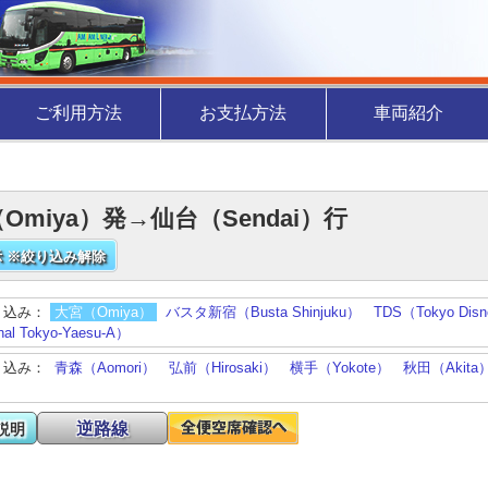
ご利用方法
お支払方法
車両紹介
Omiya）発→仙台（Sendai）行
 ※絞り込み解除
り込み：
大宮（Omiya）
バスタ新宿（Busta Shinjuku）
TDS（Tokyo Dis
nal Tokyo-Yaesu-A）
り込み：
青森（Aomori）
弘前（Hirosaki）
横手（Yokote）
秋田（Akita
逆路線
説明