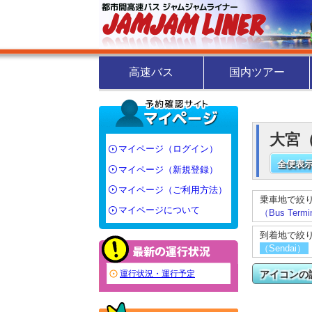
高速バス
国内ツアー
大宮（
マイページ（ログイン）
全便表示
マイページ（新規登録）
マイページ（ご利用方法）
乗車地で絞
マイページについて
（Bus Termi
到着地で絞
（Sendai）
アイコンの
運行状況・運行予定