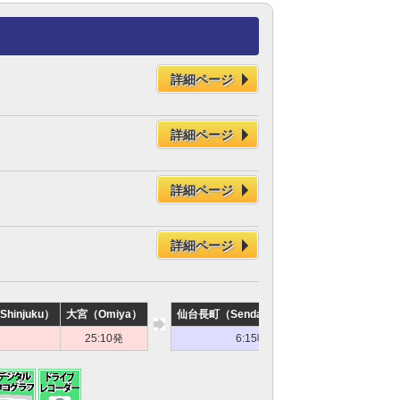
詳細ページ
詳細ページ
詳細ページ
詳細ページ
hinjuku）
大宮（Omiya）
仙台長町（Sendai-Nagamachi）
仙台（Sen
25:10発
6:15頃着
6:30