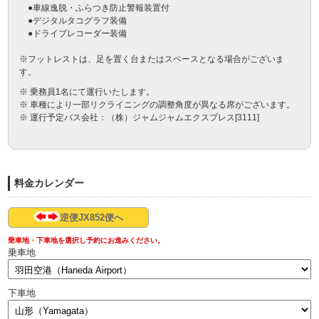
　●車線逸脱・ふらつき防止警報装置付

　●デジタルタコグラフ装備

　●ドライブレコーダー装備

※フットレストは、足を置く台またはスペースとなる場合がございま
す。
※ 乗務員1名にて運行いたします。
※ 車種により一部リクライニングの調整角度が異なる席がございます。
※ 運行予定バス会社：（株）ジャムジャムエクスプレス[3111]
料金カレンダー
逆便JX852便へ
乗車地・下車地を選択し予約にお進みください。
乗車地
下車地