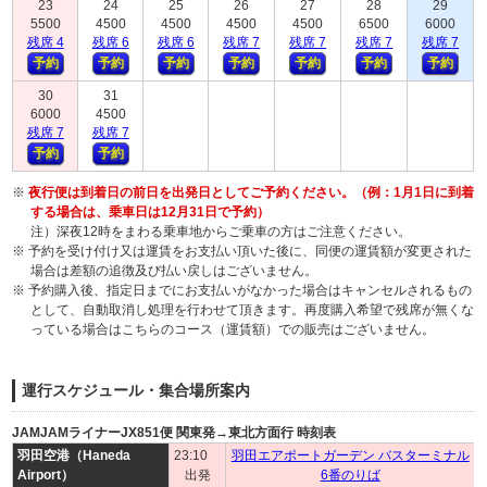
23
24
25
26
27
28
29
5500
4500
4500
4500
4500
6500
6000
残
席
4
残
席
6
残
席
6
残
席
7
残
席
7
残
席
7
残
席
7
予約
予約
予約
予約
予約
予約
予約
30
31
6000
4500
残
席
7
残
席
7
予約
予約
※
夜行便は到着日の前日を出発日としてご予約ください。（例：1月1日に到着
する場合は、乗車日は12月31日で予約）
注）深夜12時をまわる乗車地からご乗車の方はご注意ください。
※ 予約を受け付け又は運賃をお支払い頂いた後に、同便の運賃額が変更された
場合は差額の追徴及び払い戻しはございません。
※ 予約購入後、指定日までにお支払いがなかった場合はキャンセルされるもの
として、自動取消し処理を行わせて頂きます。再度購入希望で残席が無くな
っている場合はこちらのコース（運賃額）での販売はございません。
運行スケジュール・集合場所案内
JAMJAMライナーJX851便 関東発→東北方面行 時刻表
羽田空港（Haneda
23:10
羽田エアポートガーデン バスターミナル
Airport）
出発
6番のりば