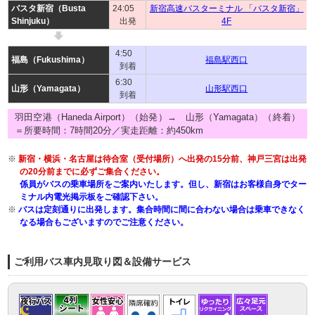
バスタ新宿（Busta
24:05
新宿高速バスターミナル 「バスタ新宿」
Shinjuku）
出発
4F
4:50
福島（Fukushima）
福島駅西口
到着
6:30
山形（Yamagata）
山形駅西口
到着
羽田空港（Haneda Airport）（始発）→ 山形（Yamagata）（終着）
＝所要時間：7時間20分／実走距離：約450km
※
新宿・横浜・名古屋は待合室（受付場所）へ出発の15分前、神戸三宮は出発
の20分前までに必ずご集合ください。
係員がバスの乗車場所をご案内いたします。但し、新宿はお客様自身でター
ミナル内電光掲示板をご確認下さい。
※
バスは定刻通りに出発します。集合時間に間に合わない場合は乗車できなく
なる場合もございますのでご注意ください。
ご利用バス車内見取り図＆設備サービス