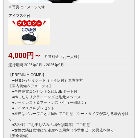
※写真はイメージです
アイマスク付
4,000円～
片道料金（お一人様）
運行期間 2026年8月～2026年9月
【PREMIUM COMBI】　

　●4列ゆったりシート（トイレ付）車両後方

【車内装備＆アメニティ】

　●全席充電コンセント又はUSBポート付

　●ゆったりリクライニングと足元スペース

　●レッグレスト＆フットレスト付（一部除く）

　●アイマスクをプレゼント

　●座席はグループごとに固めてご用意（シートタイプが異なる場合を除
く）

　●2名様にてお申し込みの場合は隣席にてご用意

　●女性の隣は女性にて座席をご用意（小学生以下の男児を除く）

【安全装備】
