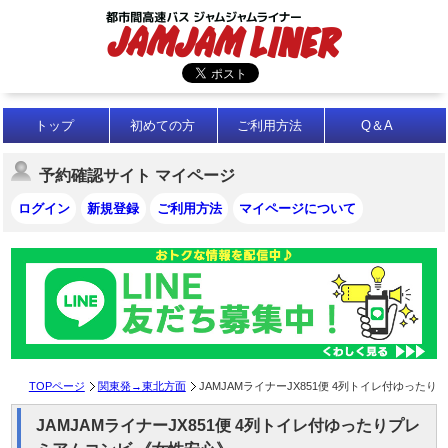
トップ
初めての方
ご利用方法
Q＆A
予約確認サイト マイページ
ログイン
新規登録
ご利用方法
マイページについて
TOPページ
関東発→東北方面
JAMJAMライナーJX851便 4列トイレ付ゆったり
JAMJAMライナーJX851便 4列トイレ付ゆったりプレ