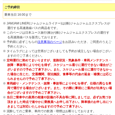
ご予約締切
乗車当日 16:00まで
※ JAMJAM LINER(ジャムジャムライナー)は(株)ジャムジャムエクスプレスが
運行する高速路線バスの商品名です。
※ このページは日本ユース旅行(株)が(株)ジャムジャムエクスプレスの運行す
る高速路線バスを販売しております。
※ 予約前に必ずこちらの
注意事項のページ
をお読みいただき、ご同意のうえご
予約ください。
※ タイムラグによっては空席がございましても予約が成立しない場合がござい
ますのでご了承ください。
※
定時運行に努めてまいりますが、道路状況・気象条件・車両メンテナンス・
故障・事故等によりやむを得ず、スケジュール通りに運行できない場合がご
ざいますので予めご了承下さい。また、スケジュール通りに運行できなかっ
た場合に生じた、交通機関、宿泊施設、食事等の代金の返金・補償には応じ
られませんので予めご了承下さい。
※
車両繰り・メンテナンス・故障・事故等によりやむを得ず、仕様の異なる車
両で運行する場合がございます。また、その際に事前にご案内が出来ない場
合がございますので予めご了承下さい。
※
当日ご乗車中の座席の相違や設備の不具合等に関しましては、必ずお気づき
頂きました時点で速やかに乗務員へお申し出下さい。降車後のお申し出につ
きましては対応いたしかねますので予めご了承下さい。
※ 泥酔してのご乗車、車内での飲酒・喫煙はお断りしております。