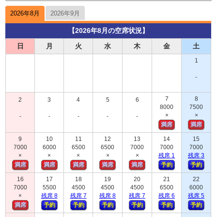
2026年8月
2026年9月
【2026年8月の空席状況】
日
月
火
水
木
金
土
1
-
7
8
2
3
4
5
6
8000
7500
×
×
-
-
-
-
-
満席
満席
9
10
11
12
13
14
15
7000
6000
6500
6500
7000
7000
7000
×
×
×
×
×
残
席
1
残
席
3
満席
満席
満席
満席
満席
予約
予約
16
17
18
19
20
21
22
7000
5500
4500
4500
4500
6500
6000
×
残
席
8
残
席
7
残
席
8
残
席
7
残
席
6
残
席
5
満席
予約
予約
予約
予約
予約
予約