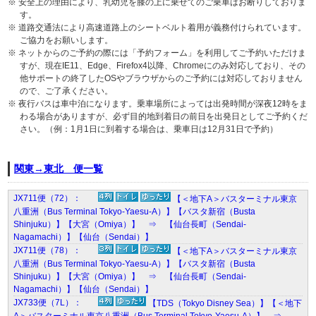
※ 安全上の理由により、乳幼児を膝の上に乗せてのご乗車はお断りしておりま
す。
※ 道路交通法により高速道路上のシートベルト着用が義務付けられています。
ご協力をお願いします。
※ ネットからのご予約の際には「予約フォーム」を利用してご予約いただけま
すが、現在IE11、Edge、Firefox4以降、Chromeにのみ対応しており、その
他サポートの終了したOSやブラウザからのご予約には対応しておりません
ので、ご了承ください。
※ 夜行バスは車中泊になります。乗車場所によっては出発時間が深夜12時をま
わる場合がありますが、必ず目的地到着日の前日を出発日としてご予約くだ
さい。（例：1月1日に到着する場合は、乗車日は12月31日で予約）
関東→東北 便一覧
JX711便（72）：
【＜地下A＞バスターミナル東京
八重洲（Bus Terminal Tokyo-Yaesu-A）】【バスタ新宿（Busta
Shinjuku）】【大宮（Omiya）】 ⇒ 【仙台長町（Sendai-
Nagamachi）】【仙台（Sendai）】
JX711便（78）：
【＜地下A＞バスターミナル東京
八重洲（Bus Terminal Tokyo-Yaesu-A）】【バスタ新宿（Busta
Shinjuku）】【大宮（Omiya）】 ⇒ 【仙台長町（Sendai-
Nagamachi）】【仙台（Sendai）】
JX733便（7L）：
【TDS（Tokyo Disney Sea）】【＜地下