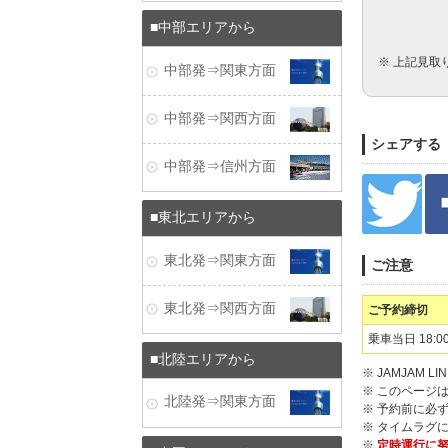
中部エリアから
※ 上記見取
中部発⇒関東方面
中部発⇒関西方面
シェアする
中部発⇒信州方面
東北エリアから
東北発⇒関東方面
ご注意
東北発⇒関西方面
ご予約締切
乗車当日 18:0
北陸エリアから
※ JAMJAM
※ このページ
北陸発⇒関東方面
※ 予約前に必
※ タイムラグ
※
定時運行に努