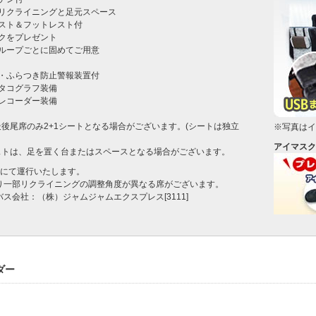
リクライニングと足元スペース

スト＆フットレスト付

クをプレゼント

ループごとに固めてご用意



・ふらつき防止警報装置付

タコグラフ装備

レコーダー装備

後尾席のみ2+1シートとなる場合がございます。(シートは独立
※写真はイ
アイマスク
ストは、足を置く台またはスペースとなる場合がございます。
名にて運行いたします。
より一部リクライニングの調整角度が異なる席がございます。
バス会社：（株）ジャムジャムエクスプレス[3111]
ダー