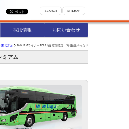
SEARCH
SITEMAP
採用情報
お問い合わせ
→東北方面
JAMJAMライナーJX931便 窓側指定 3列独立ゆったり
レミアム