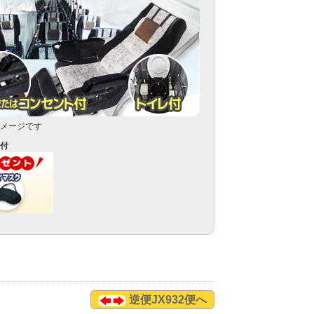
メージです
付
逆便JX932便へ