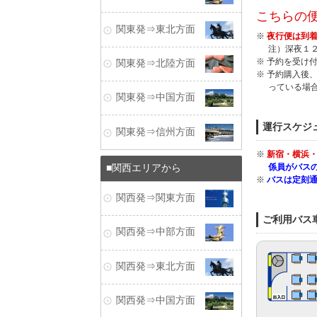
こちらの
関東発⇒東北方面
※
夜行便は到着
注）深夜１
※ 予約を受け
関東発⇒北陸方面
※ 予約購入後
っている場
関東発⇒中国方面
運行スケジ
関東発⇒信州方面
※
新宿・横浜・
係員がバス
関西エリアから
※
バスは定刻
関西発⇒関東方面
ご利用バス
関西発⇒中部方面
関西発⇒東北方面
関西発⇒中国方面