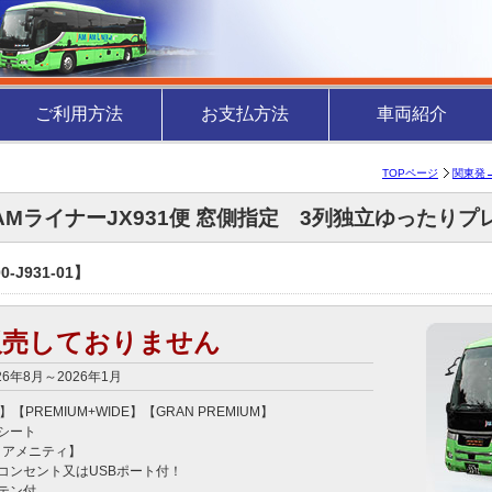
ご利用方法
お支払方法
車両紹介
TOPページ
関東発
JAMライナーJX931便 窓側指定 3列独立ゆったりプ
-J931-01】
販売しておりません
26年8月～2026年1月
】【PREMIUM+WIDE】【GRAN PREMIUM】

シート

アメニティ】

コンセント又はUSBポート付！

テン付
