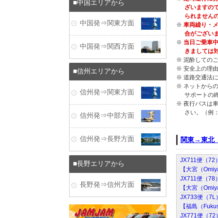
中国エリアから
ざいますの
られません
中国発⇒関東方面
※
車両繰り・メ
合がござい
※
当日ご乗車中
中国発⇒関西方面
きましては
※ 泥酔しての
※ 安全上の理
信州エリアから
※ 道路交通法
※ ネットからの
信州発⇒関東方面
サポートの
※ 夜行バスは
さい。（例：
信州発⇒中部方面
信州発⇒長野方面
関東→東北
JX711便（7
長野エリアから
【大宮（Omiy
JX711便（7
長野発⇒信州方面
【大宮（Omiy
JX733便（7
【福島（Fuku
JX771便（7