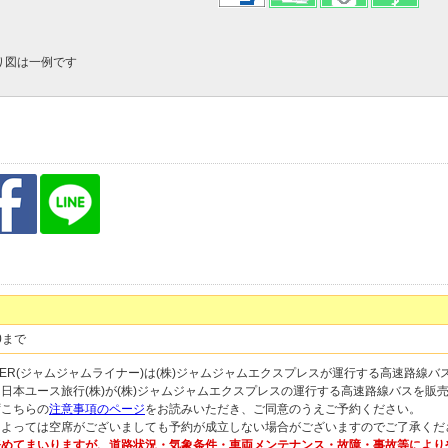
り図は一例です
0まで
 LINER(ジャムジャムライナー)は(株)ジャムジャムエクスプレスが運行する高速路線
は日本ユース旅行(株)が(株)ジャムジャムエクスプレスの運行する高速路線バスを販
ずこちらの
注意事項のページ
をお読みいただき、ご同意のうえご予約ください。
によっては空席がございましても予約が成立しない場合がございますのでご了承くだ
めてまいりますが、道路状況・気象条件・車両メンテナンス・故障・事故等により