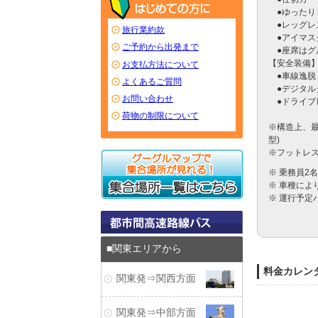
　●ゆったり
　●レッグレ
旅行業約款
　●アイマス
ご予約から出発まで
　●座席はグ
【安全装備】
お支払方法について
　●車線逸脱
よくあるご質問
　●デジタル
お問い合わせ
　●ドライブ
荷物の制限について
※構造上、最
型)　

※フットレ
※ 乗務員2
※ 車種に
※ 運行予定
関東エリアから
料金カレン
関東発⇒関西方面
関東発⇒中部方面