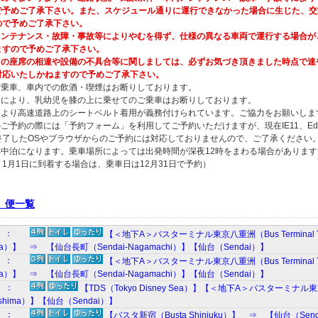
で予めご了承下さい。また、スケジュール通りに運行できなかった場合に生じた、交
ので予めご了承下さい。
ンテナンス・故障・事故等によりやむを得ず、仕様の異なる車両で運行する場合が
ますので予めご了承下さい。
の座席の相違や設備の不具合等に関しましては、必ずお気づき頂きました時点で速
対応いたしかねますので予めご了承下さい。
ご乗車、車内での飲酒・喫煙はお断りしております。
由により、乳幼児を膝の上に乗せてのご乗車はお断りしております。
により高速道路上のシートベルト着用が義務付けられています。ご協力をお願いしま
ご予約の際には「予約フォーム」を利用してご予約いただけますが、現在IE11、Edge、
終了したOSやブラウザからのご予約には対応しておりませんので、ご了承ください
車中泊になります。乗車場所によっては出発時間が深夜12時をまわる場合がありま
1月1日に到着する場合は、乗車日は12月31日で予約）
 便一覧
2）：
【＜地下A＞バスターミナル東京八重洲（Bus Terminal Tok
a）】 ⇒ 【仙台長町（Sendai-Nagamachi）】【仙台（Sendai）】
8）：
【＜地下A＞バスターミナル東京八重洲（Bus Terminal Tok
a）】 ⇒ 【仙台長町（Sendai-Nagamachi）】【仙台（Sendai）】
L）：
【TDS（Tokyo Disney Sea）】【＜地下A＞バスターミナル東京八
shima）】【仙台（Sendai）】
2）：
【バスタ新宿（Busta Shinjuku）】 ⇒ 【仙台（Sen