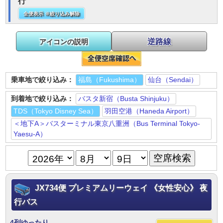
行
全便表示 ※絞り込み解除
逆路線
アイコンの説明
乗車地で絞り込み：
福島（Fukushima）
仙台（Sendai）
到着地で絞り込み：
バスタ新宿（Busta Shinjuku）
TDS（Tokyo Disney Sea）
羽田空港（Haneda Airport）
＜地下A＞バスターミナル東京八重洲（Bus Terminal Tokyo-
Yaesu-A）
JX734便 プレミアムリーウェイ 《女性安心》 夜
行バス
4列ゆったり