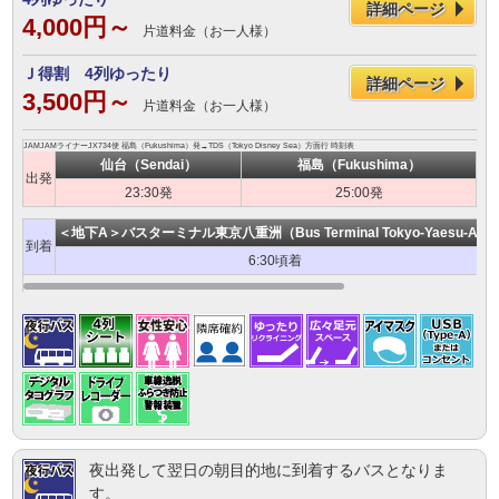
詳細ページ
4,000円～
片道料金（お一人様）
Ｊ得割 4列ゆったり
詳細ページ
3,500円～
片道料金（お一人様）
JAMJAMライナーJX734便 福島（Fukushima）発→TDS（Tokyo Disney Sea）方面行 時刻表
仙台（Sendai）
福島（Fukushima）
出発
23:30発
25:00発
＜地下A＞バスターミナル東京八重洲（Bus Terminal Tokyo-Yaesu-A）
到着
6:30頃着
夜出発して翌日の朝目的地に到着するバスとなりま
す。