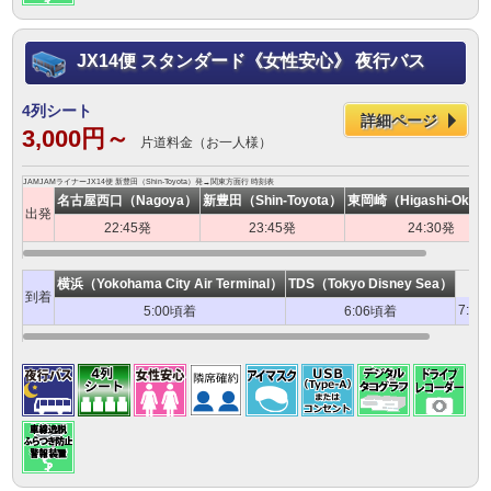
JX14便 スタンダード《女性安心》 夜行バス
4列シート
詳細ページ
3,000円～
片道料金（お一人様）
JAMJAMライナーJX14便 新豊田（Shin-Toyota）発→関東方面行 時刻表
名古屋西口（Nagoya）
新豊田（Shin-Toyota）
東岡崎（Higashi-Okaza
出発
22:45発
23:45発
24:30発
横浜（Yokohama City Air Terminal）
TDS（Tokyo Disney Sea）
到着
7:0
5:00頃着
6:06頃着