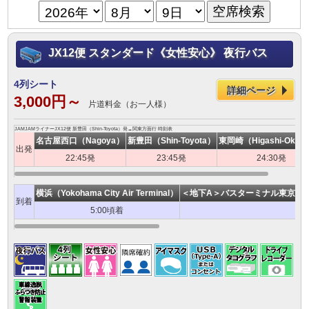
JX12便 スタンダード《女性安心》 夜行バス
4列シート
詳細ページ
3,000円～
片道料金（お一人様）
JAMJAMライナーJX12便 新豊田（Shin-Toyota）発→関東方面行 時刻表
名古屋西口（Nagoya）
新豊田（Shin-Toyota）
東岡崎（Higashi-Okaza
出発
22:45発
23:45発
24:30発
横浜（Yokohama City Air Terminal）
＜地下A＞バスターミナル東京八重洲（Bus
到着
5:00頃着
6