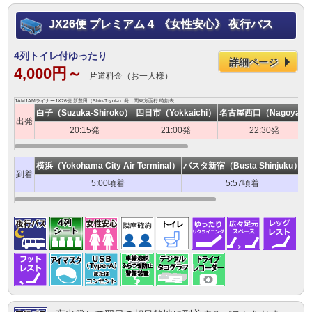
JX26便 プレミアム４ 《女性安心》 夜行バス
4列トイレ付ゆったり
詳細ページ
4,000円～
片道料金（お一人様）
JAMJAMライナーJX26便 新豊田（Shin-Toyota）発→関東方面行 時刻表
白子（Suzuka-Shiroko）
四日市（Yokkaichi）
名古屋西口（Nagoya）
出発
20:15発
21:00発
22:30発
横浜（Yokohama City Air Terminal）
バスタ新宿（Busta Shinjuku）
T
到着
5:00頃着
5:57頃着