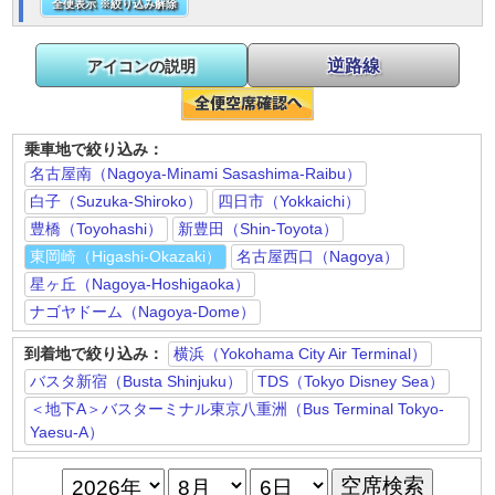
全便表示 ※絞り込み解除
逆路線
アイコンの説明
乗車地で絞り込み：
名古屋南（Nagoya-Minami Sasashima-Raibu）
白子（Suzuka-Shiroko）
四日市（Yokkaichi）
豊橋（Toyohashi）
新豊田（Shin-Toyota）
東岡崎（Higashi-Okazaki）
名古屋西口（Nagoya）
星ヶ丘（Nagoya-Hoshigaoka）
ナゴヤドーム（Nagoya-Dome）
到着地で絞り込み：
横浜（Yokohama City Air Terminal）
バスタ新宿（Busta Shinjuku）
TDS（Tokyo Disney Sea）
＜地下A＞バスターミナル東京八重洲（Bus Terminal Tokyo-
Yaesu-A）