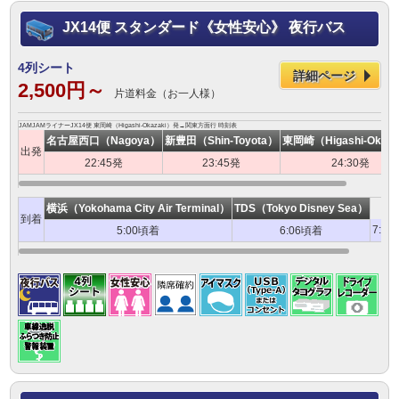
JX14便 スタンダード《女性安心》 夜行バス
4列シート
詳細ページ
2,500円～
片道料金（お一人様）
JAMJAMライナーJX14便 東岡崎（Higashi-Okazaki）発→関東方面行 時刻表
名古屋西口（Nagoya）
新豊田（Shin-Toyota）
東岡崎（Higashi-Okaza
出発
22:45発
23:45発
24:30発
横浜（Yokohama City Air Terminal）
TDS（Tokyo Disney Sea）
到着
7:0
5:00頃着
6:06頃着