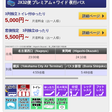
JX32便 プレミアム＋ワイド 夜行バス
3列独立トイレ付ゆったり
詳細ページ
5,000円～
片道料金（お一人様）
窓側指定 3列独立ゆったり
詳細ページ
5,500円～
片道料金（お一人様）
JAMJAMライナーJX32便 東岡崎（Higashi-Okazaki）発→関東方面行 時刻表
名古屋西口（Nagoya）
東岡崎（Higashi-Okazaki）
出発
23:00発
24:10発
横浜（Yokohama City Air Terminal）
バスタ新宿（Busta Shinjuku）
T
到着
4:55頃着
5:48頃着