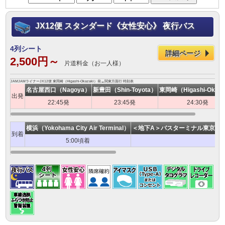
JX12便 スタンダード《女性安心》 夜行バス
4列シート
詳細ページ
2,500円～
片道料金（お一人様）
JAMJAMライナーJX12便 東岡崎（Higashi-Okazaki）発→関東方面行 時刻表
名古屋西口（Nagoya）
新豊田（Shin-Toyota）
東岡崎（Higashi-Okaza
出発
22:45発
23:45発
24:30発
横浜（Yokohama City Air Terminal）
＜地下A＞バスターミナル東京八重洲（Bus
到着
5:00頃着
6