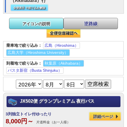
（Akihabara）行
全便表示 ※絞り込み解除
逆路線
アイコンの説明
乗車地で絞り込み：
広島（Hiroshima）
広島大学（Hiroshima University）
到着地で絞り込み：
秋葉原（Akihabara）
バスタ新宿（Busta Shinjuku）
JX502便 グランプレミアム 夜行バス
3列独立トイレ付ゆったり
詳細ページ
8,000円～
片道料金（お一人様）