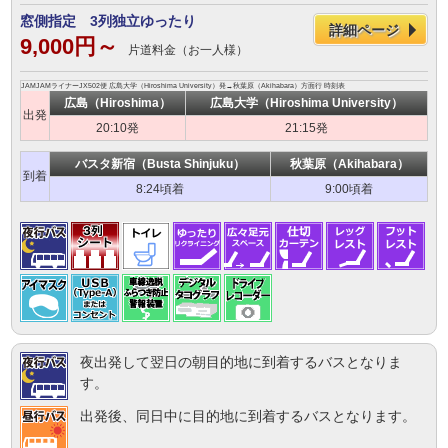
窓側指定 3列独立ゆったり
詳細ページ
9,000円～
片道料金（お一人様）
JAMJAMライナーJX502便 広島大学（Hiroshima University）発→秋葉原（Akihabara）方面行 時刻表
広島（Hiroshima）
広島大学（Hiroshima University）
出発
20:10発
21:15発
バスタ新宿（Busta Shinjuku）
秋葉原（Akihabara）
到着
8:24頃着
9:00頃着
夜出発して翌日の朝目的地に到着するバスとなりま
す。
出発後、同日中に目的地に到着するバスとなります。